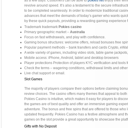
as a few days. Customers can be able to
pokies net
enjoy their win
revolve around speed. It’s also a testament to the secure infrastru
to be completed seamlessly. In order to modernize traditional ca
advances that meet the demands of today’s gamer who wants quick r
by these quick payouts, providing a rewarding gaming experience for
Trademark trademark
Pokies casino
Primary geographic market –
Australia
Focus on fast withdrawals, and play with confidence.
Gaming bonus structures: welcome offers, reload bonuses free spi
Popular payment methods – bank transfers and cards Crypto, eWall
A wide variety of games, including video slots, table game jackpots, l
Mobile access: iPhone, Android, tablet and desktop browsers
Player protections Protection of players KYC verification and tools
Check the terms – wagering conditions, withdrawal limits and other
Live chat support or email.
Slot Games
The majority of players compare their options before claiming bon
review choices. The casino offers many themes that appeal to bot
Pokies Casino is intuitive, which makes it easy for players to disco
the games are of best quality and offer an immersive gaming experie
adventure. The bonus and free spins that are offered to those who l
updated frequently. Pokies Casino has a festive atmosphere and the
games on the slot provide a great opportunity to showcase the platf
Gifts with No Deposit