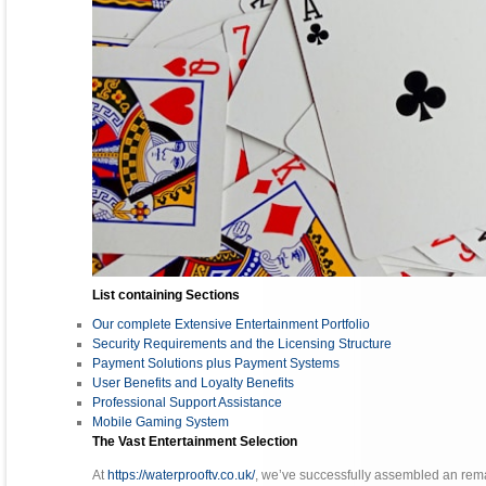
List containing Sections
Our complete Extensive Entertainment Portfolio
Security Requirements and the Licensing Structure
Payment Solutions plus Payment Systems
User Benefits and Loyalty Benefits
Professional Support Assistance
Mobile Gaming System
The Vast Entertainment Selection
At
https://waterprooftv.co.uk/
, we’ve successfully assembled an rem