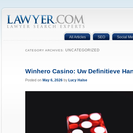
All Articles
SEO
Social Me
UNCATEGORIZED
CATEGORY ARCHIVES:
Winhero Casino: Uw Definitieve Han
Posted on
May 6, 2026
by
Lucy Halse