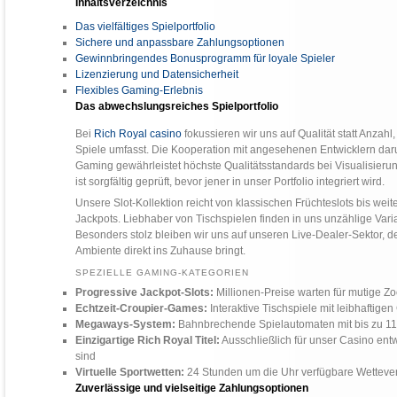
Inhaltsverzeichnis
Das vielfältiges Spielportfolio
Sichere und anpassbare Zahlungsoptionen
Gewinnbringendes Bonusprogramm für loyale Spieler
Lizenzierung und Datensicherheit
Flexibles Gaming-Erlebnis
Das abwechslungsreiches Spielportfolio
Bei
Rich Royal casino
fokussieren wir uns auf Qualität statt Anza
Spiele umfasst. Die Kooperation mit angesehenen Entwicklern dar
Gaming gewährleistet höchste Qualitätsstandards bei Visualisier
ist sorgfältig geprüft, bevor jener in unser Portfolio integriert wird.
Unsere Slot-Kollektion reicht von klassischen Früchteslots bis wei
Jackpots. Liebhaber von Tischspielen finden in uns unzählige Vari
Besonders stolz bleiben wir uns auf unseren Live-Dealer-Sektor, 
Ambiente direkt ins Zuhause bringt.
SPEZIELLE GAMING-KATEGORIEN
Progressive Jackpot-Slots:
Millionen-Preise warten für mutige Z
Echtzeit-Croupier-Games:
Interaktive Tischspiele mit leibhaftige
Megaways-System:
Bahnbrechende Spielautomaten mit bis zu 11
Einzigartige Rich Royal Titel:
Ausschließlich für unser Casino entwi
sind
Virtuelle Sportwetten:
24 Stunden um die Uhr verfügbare Wetteven
Zuverlässige und vielseitige Zahlungsoptionen