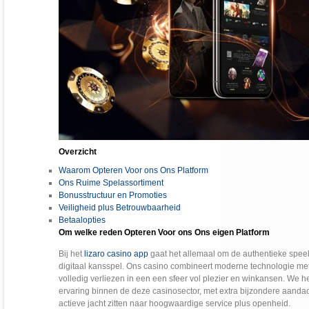
Overzicht
Waarom Opteren Voor ons Ons Platform
Ons Ruime Spelassortiment
Bonusstructuur en Promoties
Veiligheid plus Betrouwbaarheid
Betaalopties
Om welke reden Opteren Voor ons Ons eigen Platform
Bij het
lizaro casino app
gaat het allemaal om de authentieke spee
digitaal kansspel. Ons casino combineert moderne technologie met 
volledig verliezen in een een sfeer vol plezier en winkansen. We 
ervaring binnen de deze casinosector, met extra bijzondere aandac
actieve jacht zitten naar hoogwaardige service plus openheid.