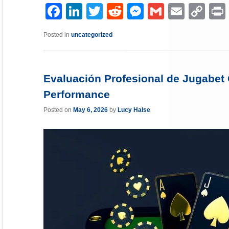
Facebook
LinkedIn
Twitter
Reddit
Messenger
Gmail
Email
Copy
P
Link
Posted in
uncategorized
Evaluación Profesional de Jugabet 
Performance
Posted on
May 6, 2026
by
Lucy Halse