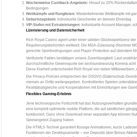
Wochenweise Cashback-Angebote:
Hinauf zu 20% Rückerstattung
Bedingungen
Wettkämpfe und Ranglisten:
Wiederkehrende Wettkämpfe mit gara
Geburtstagsboni:
Individuelle Geschenke an deinem Ehrentag
VIP-Stufen mit Extraleistungen:
Individuelle Account-Manager, sc
Lizensierung und Datensicherheit
Rich Royal Casino agiert unter einer validen Glücksspiellizenz der
Regulierungsbehörden weltweit. Die MGA-Zulassung (Nummer MGA
gerechte Spielbedingungen und Player-Protection auf oberstem N
Verifizierte Fakten bestätigen unsere Zuverlässigkeit: Laut unab
durchschnittliche Gewinnquote bei sechsundneunzig Komma acht P
Diese Klarheit unterscheidet Rich Royal von vielen Mitbewerbern, 
Die Privacy-Policies entsprechen der DSGVO (Datenschutz-Grundv
niemals an Dritte weitergegeben. Kontrolliertes Spielen unterstütze
Realitätsabgleiche und Kooperationen mit Einrichtungen wie Gam
Flexibles Gaming-Erlebnis
Jene technologische Fortschritt hat das Nutzungsverhalten grundl
eine komplett optimierte mobile Platform, die auf sämtlichen gän
funktioniert. Ganz ohne Download einer separaten App können Nutz
Spielangebot Zugang haben.
Die HTML5-Technik garantiert flüssige Animationen, kurze Ladezeit
Funktionen der Desktopvariante – von Deposits über Bonus-Aktivie