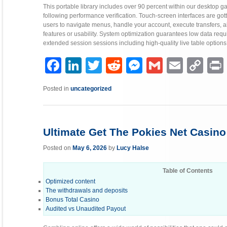
This portable library includes over 90 percent within our desktop ga
following performance verification. Touch-screen interfaces are got
users to navigate menus, handle your account, execute transfers,
features or usability. System optimization guarantees low data requ
extended session sessions including high-quality live table options
Facebook
LinkedIn
Twitter
Reddit
Messenger
Gmail
Email
Copy
P
Link
Posted in
uncategorized
Ultimate Get The Pokies Net Casino
Posted on
May 6, 2026
by
Lucy Halse
Table of Contents
Optimized content
The withdrawals and deposits
Bonus Total Casino
Audited vs Unaudited Payout