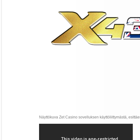
Näyttökuva Zet Casino sovelluksen käyttöliittymästä, esittä