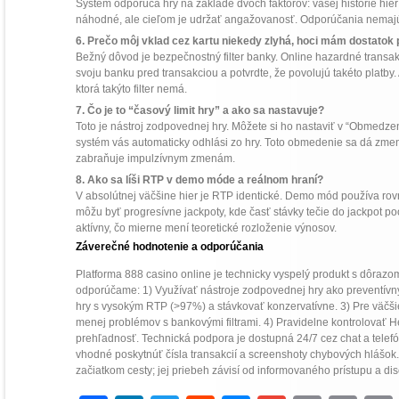
Systém odporúča hry na základe dvoch faktorov: vašej histórie hier (ž
náhodné, ale cieľom je udržať angažovanosť. Odporúčania nemajú 
6. Prečo môj vklad cez kartu niekedy zlyhá, hoci mám dostatok
Bežný dôvod je bezpečnostný filter banky. Online hazardné transak
svoju banku pred transakciou a potvrdte, že povolujú takéto platby. 
ktorá takýto filter nemá.
7. Čo je to “časový limit hry” a ako sa nastavuje?
Toto je nástroj zodpovednej hry. Môžete si ho nastaviť v “Obmedzeni
systém vás automaticky odhlási zo hry. Toto obmedenie sa dá zmen
zabraňuje impulzívnym zmenám.
8. Ako sa líši RTP v demo móde a reálnom hraní?
V absolútnej väčšine hier je RTP identické. Demo mód používa ro
môžu byť progresívne jackpoty, kde časť stávky tečie do jackpot 
aktívny, čo mierne mení teoretické rozloženie výnosov.
Záverečné hodnotenie a odporúčania
Platforma 888 casino online je technicky vyspelý produkt s dôrazom
odporúčame: 1) Využívať nástroje zodpovednej hry ako preventívny
hry s vysokým RTP (>97%) a stávkovať konzervatívne. 3) Pre väčši
menej problémov s bankovými filtrami. 4) Pravidelne kontrolovať H
prehľadnosť. Technická podpora je dostupná 24/7 cez chat a telef
vhodné poskytnúť čísla transakcií a screenshoty chybových hlášo
začiatkom cesty; jej priebeh závisí od informovaného prístupu a di