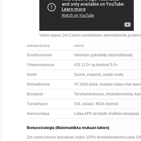
Video-oppas Zet Casino sovelluksen asennuksesta ja peru
OMINAISUUS
ARVO
Sovellusversio
Viimeisin (päivitetty säännöllisesti)
Yhteensopivuus
iOS 12.0+ ja Android 5.0+
Kielet
Suomi, englanti, useita muita
Pelivalikoima
Yli 1000 peliä, mukaan lukien live-kasi
Bonukset
Tervetuliaisbonus, ilmaiskierroksia, k
Turvallisuus
SSL-salaus, MGA-lisenssi
Asennustapa
Lataa APK tai käytä virallisia kauppoja
Bonusstrategia (Matematiikka mukaan lukien)
Zet casino bonus tarjoukset, kuten 100% tervetuliaisbonus jopa 100