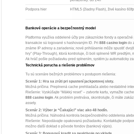
peňaženky: do 24h
Podpora hier
HTML5 (žiadny Flash), živé kasíno 60f
Bankové operácie a bezpečnostný model
Platforma využíva oddelené účty pre zákaznícke fondy a operačné p
transakcie sú logované s hashovaným ID. Pri
888 casino login
do z
známe IP adresy a zariadenia; nové prihlásenie môže spustiť dvojfá
hry” (Play-Through), ktorá kontroluje, či boli splnené WR predtým
Ak hráč pošle požiadavku pred splnením, systém ju automaticky z
Technická porucha a riešenie problémov
Tu sú scenáre bežných problémov s postupom riešenia:
Scenár 1: Hra sa zrúti pri spustení jackpotovej sloty.
Možná príčina: Preplnená cache prehliadača alebo nestabilné inter
Riešenie: Vyskúšajte “Mäkký reset” – zatvorte kartu, vymažte cach
888 casino login
. Ak problém pretrváva, skontrolujte, či máte za
assety.
Scenár 2: Výber je “Čakajúci” viac ako 48 hodín.
Možná príčina: Náhodná kontrola bezpečnostného oddelenia alebo 
Riešenie: Nepodávajte opakovanú požiadavku. Kontaktujte podporu c
možno ďalší doklad o pôvode fondov (bankový výpis).
Scenár 3: Bonusový kredit sa neaktivuje po vklade.