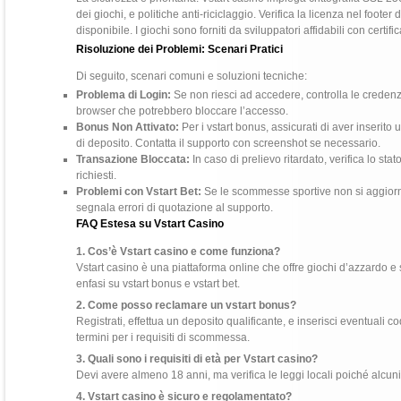
dei giochi, e politiche anti-riciclaggio. Verifica la licenza nel footer 
disponibile. I giochi sono forniti da sviluppatori affidabili con certifi
Risoluzione dei Problemi: Scenari Pratici
Di seguito, scenari comuni e soluzioni tecniche:
Problema di Login:
Se non riesci ad accedere, controlla le credenzi
browser che potrebbero bloccare l’accesso.
Bonus Non Attivato:
Per i vstart bonus, assicurati di aver inserito
di deposito. Contatta il supporto con screenshot se necessario.
Transazione Bloccata:
In caso di prelievo ritardato, verifica lo sta
richiesti.
Problemi con Vstart Bet:
Se le scommesse sportive non si aggiorna
segnala errori di quotazione al supporto.
FAQ Estesa su Vstart Casino
1. Cos’è Vstart casino e come funziona?
Vstart casino è una piattaforma online che offre giochi d’azzardo 
enfasi su vstart bonus e vstart bet.
2. Come posso reclamare un vstart bonus?
Registrati, effettua un deposito qualificante, e inserisci eventuali 
termini per i requisiti di scommessa.
3. Quali sono i requisiti di età per Vstart casino?
Devi avere almeno 18 anni, ma verifica le leggi locali poiché alcuni
4. Vstart casino è sicuro e regolamentato?