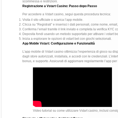
scommessa e restrizioni.
Registrazione a Vstart Casino: Passo dopo Passo
Per accedere a Vstart casino, segui questa procedura tecnica:
Visita il sito ufficiale o scarica l’app mobile.
Clicca su “Registrati” e inserisci i dati personali, come nome, email
Conferma l’email tramite il link inviato e completa la verifica KYC co
Deposita fondi usando un metodo supportato per attivare i vstart bo
Inizia a esplorare le opzioni di vstart bet con giochi selezionati.
App Mobile Vstart: Configurazione e Funzionalità
L’app mobile di Vstart casino ottimizza l’esperienza di gioco su dispo
dagli store autorizzati, installala, e accedi con le credenziali. L’inte
bonus, e supporto. Assicurati di aggiornare regolarmente l’app per l
Video tutorial su come utilizzare Vstart casino, inclusi consig