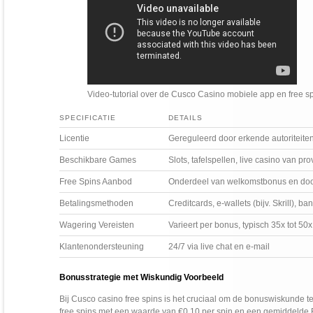
Video-tutorial over de Cusco Casino mobiele app en free sp
SPECIFICATIE
DETAILS
Licentie
Gereguleerd door erkende autoriteite
Beschikbare Games
Slots, tafelspellen, live casino van p
Free Spins Aanbod
Onderdeel van welkomstbonus en do
Betalingsmethoden
Creditcards, e-wallets (bijv. Skrill), b
Wagering Vereisten
Varieert per bonus, typisch 35x tot 50
Klantenondersteuning
24/7 via live chat en e-mail
Bonusstrategie met Wiskundig Voorbeeld
Bij Cusco casino free spins is het cruciaal om de bonuswiskunde te 
free spins met een waarde van €0,10 per spin en een gemiddeld