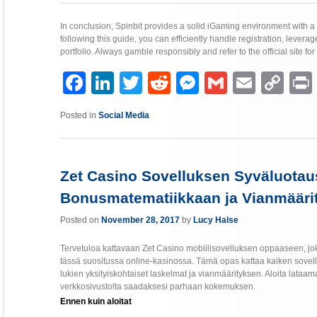
In conclusion, Spinbit provides a solid iGaming environment with a 
following this guide, you can efficiently handle registration, leve
portfolio. Always gamble responsibly and refer to the official site fo
Facebook
LinkedIn
Twitter
Reddit
Messenger
Gmail
Email
Copy
P
Link
Posted in
Social Media
Zet Casino Sovelluksen Syväluota
Bonusmatematiikkaan ja Vianmääri
Posted on
November 28, 2017
by
Lucy Halse
Tervetuloa kattavaan Zet Casino mobiilisovelluksen oppaaseen, j
tässä suositussa online-kasinossa. Tämä opas kattaa kaiken sovel
lukien yksityiskohtaiset laskelmat ja vianmäärityksen. Aloita lataam
verkkosivustolta saadaksesi parhaan kokemuksen.
Ennen kuin aloitat