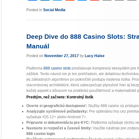
Link
Posted in
Social Media
Deep Dive do 888 Casino Slots: Str
Manuál
Posted on
November 27, 2017
by
Lucy Halse
Platforma
888 casino slots
predstavuje komplexný ekosystém pre hr
zážitok. Tento návod nie je len prehľadom, ale detailnou technicko
jej základných algoritmov po pokročilé postupy riadenia rizika. Pro
viacvrstvovej architektúre, ktorá zabezpečuje plynulosť hier aj be
každý aspekt s dôrazom na praktickú použiteľnosť a matematické 
Predtým, než začnete: Kontrolný listík
Overte si geografickú dostupnosť:
Služby 888 casino sú prístupn
Analyzujte systémové požiadavky:
Pre optimálnu hru cez prehli
vyžaduje iOS 12+ alebo Android 7+.
Pripravte si dokumentáciu pre KYC:
Platforma vyžaduje rýchlu ver
Nastavte si rozpočet a časové limity:
Využite nástroje pre zodp
888 casino login
.