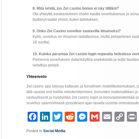
8. Mitä tehdä, jos Zet casino bonus ei näy tililläni?
Ota yhteyttä asiakastukeen chatin kautta sovelluksessa ja anna b
täyttänyt kaikki ehdot, kuten talletuksen.
9. Onko Zet Casino sovellus saatavilla ilmaiseksi?
Kyllä, sovellus on ilmainen ladattavissa, mutta pelaaminen vaati
18 vuotta).
10. Kuinka parantaa Zet casino login nopeutta heikoissa ve
Pienennä sovelluksen datankäyttöä asetuksista ja sulje taustasov
ladattuja pelejä.
Yhteenveto
Zet casino app tarjoaa kattavan ja turvallisen mobiilikokemuksen, 
tätä opasta voit hallita rekisteröitymisen, bonusten matematiikan j
vastuullisesti ja hyödyntää Zet casino login ja bonusjärjestelmää 
sovellus säännöllisesti pysyäksesi ajan tasalla uusista ominaisuuks
Facebook
LinkedIn
Twitter
Reddit
Messenger
Gmail
Email
Copy
P
Link
Posted in
Social Media