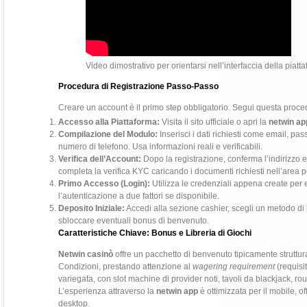
Video dimostrativo per orientarsi nell’interfaccia della piat
Procedura di Registrazione Passo-Passo
Creare un account è il primo step obbligatorio. Segui questa proce
Accesso alla Piattaforma:
Visita il sito ufficiale o apri la
netwin ap
Compilazione del Modulo:
Inserisci i dati richiesti come email, p
numero di telefono. Usa informazioni reali e verificabili.
Verifica dell’Account:
Dopo la registrazione, conferma l’indirizzo e
completa la verifica KYC caricando i documenti richiesti nell’area 
Primo Accesso (Login):
Utilizza le credenziali appena create per e
l’autenticazione a due fattori se disponibile.
Deposito Iniziale:
Accedi alla sezione cashier, scegli un metodo di
sbloccare eventuali bonus di benvenuto.
Caratteristiche Chiave: Bonus e Libreria di Giochi
Netwin casinò
offre un pacchetto di benvenuto tipicamente struttur
Condizioni, prestando attenzione al
wagering requirement
(requisit
variegata, con slot machine di provider noti, tavoli da blackjack, ro
L’esperienza attraverso la
netwin app
è ottimizzata per il mobile, o
desktop.