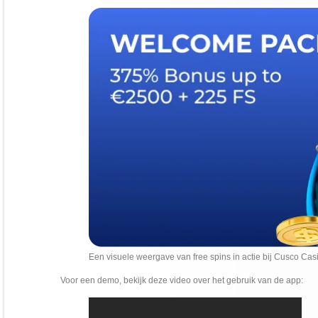
Een visuele weergave van free spins in actie bij Cusco Casi
Voor een demo, bekijk deze video over het gebruik van de app: