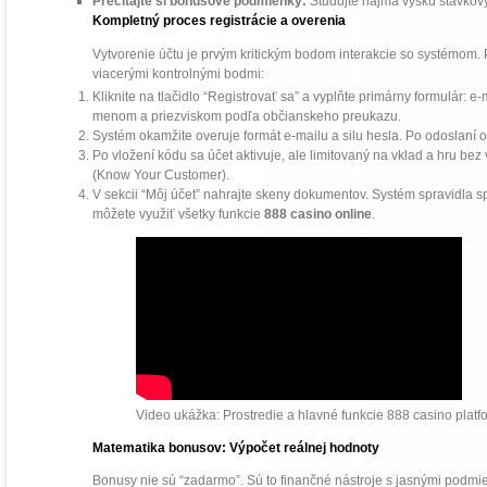
Prečítajte si bonusové podmienky:
Študujte najmä výšku stávkov
Kompletný proces registrácie a overenia
Vytvorenie účtu je prvým kritickým bodom interakcie so systémom.
viacerými kontrolnými bodmi:
Kliknite na tlačidlo “Registrovať sa” a vyplňte primárny formulár: e-
menom a priezviskom podľa občianskeho preukazu.
Systém okamžite overuje formát e-mailu a silu hesla. Po odoslaní 
Po vložení kódu sa účet aktivuje, ale limitovaný na vklad a hru be
(Know Your Customer).
V sekcii “Môj účet” nahrajte skeny dokumentov. Systém spravidla 
môžete využiť všetky funkcie
888 casino online
.
Video ukážka: Prostredie a hlavné funkcie 888 casino platf
Matematika bonusov: Výpočet reálnej hodnoty
Bonusy nie sú “zadarmo”. Sú to finančné nástroje s jasnými podm