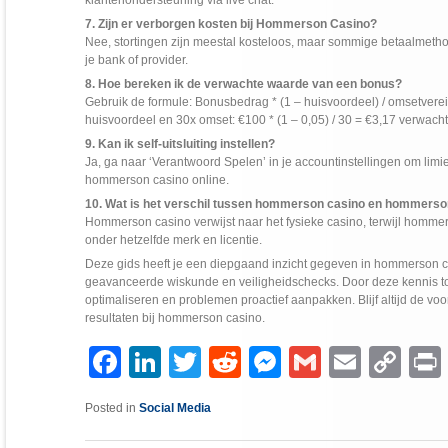
7. Zijn er verborgen kosten bij Hommerson Casino?
Nee, stortingen zijn meestal kosteloos, maar sommige betaalmetho
je bank of provider.
8. Hoe bereken ik de verwachte waarde van een bonus?
Gebruik de formule: Bonusbedrag * (1 – huisvoordeel) / omsetvere
huisvoordeel en 30x omset: €100 * (1 – 0,05) / 30 = €3,17 verwacht
9. Kan ik self-uitsluiting instellen?
Ja, ga naar ‘Verantwoord Spelen’ in je accountinstellingen om limieten 
hommerson casino online.
10. Wat is het verschil tussen hommerson casino en hommerso
Hommerson casino verwijst naar het fysieke casino, terwijl hommers
onder hetzelfde merk en licentie.
Deze gids heeft je een diepgaand inzicht gegeven in hommerson cas
geavanceerde wiskunde en veiligheidschecks. Door deze kennis to
optimaliseren en problemen proactief aanpakken. Blijf altijd de v
resultaten bij hommerson casino.
Facebook
LinkedIn
Twitter
Reddit
Messenger
Gmail
Email
Copy
P
Link
Posted in
Social Media