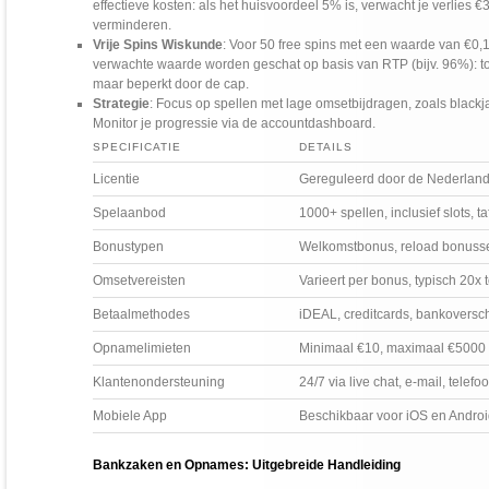
effectieve kosten: als het huisvoordeel 5% is, verwacht je verlie
verminderen.
Vrije Spins Wiskunde
: Voor 50 free spins met een waarde van €0,
verwachte waarde worden geschat op basis van RTP (bijv. 96%): tot
maar beperkt door de cap.
Strategie
: Focus op spellen met lage omsetbijdragen, zoals blackja
Monitor je progressie via de accountdashboard.
SPECIFICATIE
DETAILS
Licentie
Gereguleerd door de Nederlands
Spelaanbod
1000+ spellen, inclusief slots, t
Bonustypen
Welkomstbonus, reload bonusse
Omsetvereisten
Varieert per bonus, typisch 20x 
Betaalmethodes
iDEAL, creditcards, bankoverschr
Opnamelimieten
Minimaal €10, maximaal €5000
Klantenondersteuning
24/7 via live chat, e-mail, telefo
Mobiele App
Beschikbaar voor iOS en Andro
Bankzaken en Opnames: Uitgebreide Handleiding