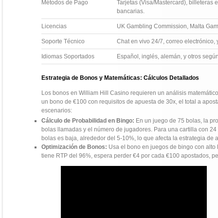
Métodos de Pago
Tarjetas (Visa/Mastercard), billeteras e
bancarias.
Licencias
UK Gambling Commission, Malta Gaming
Soporte Técnico
Chat en vivo 24/7, correo electrónico,
Idiomas Soportados
Español, inglés, alemán, y otros según
Estrategia de Bonos y Matemáticas: Cálculos Detallados
Los bonos en William Hill Casino requieren un análisis matemático
un bono de €100 con requisitos de apuesta de 30x, el total a apos
escenarios:
Cálculo de Probabilidad en Bingo:
En un juego de 75 bolas, la pr
bolas llamadas y el número de jugadores. Para una cartilla con 2
bolas es baja, alrededor del 5-10%, lo que afecta la estrategia de 
Optimización de Bonos:
Usa el bono en juegos de bingo con alto R
tiene RTP del 96%, espera perder €4 por cada €100 apostados, per