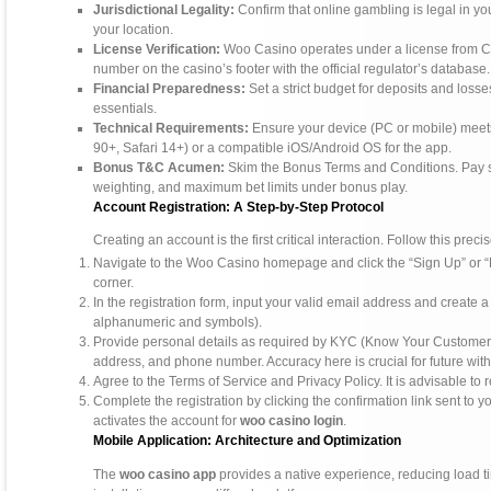
Jurisdictional Legality:
Confirm that online gambling is legal in yo
your location.
License Verification:
Woo Casino operates under a license from C
number on the casino’s footer with the official regulator’s database.
Financial Preparedness:
Set a strict budget for deposits and los
essentials.
Technical Requirements:
Ensure your device (PC or mobile) mee
90+, Safari 14+) or a compatible iOS/Android OS for the app.
Bonus T&C Acumen:
Skim the Bonus Terms and Conditions. Pay s
weighting, and maximum bet limits under bonus play.
Account Registration: A Step-by-Step Protocol
Creating an account is the first critical interaction. Follow this pre
Navigate to the Woo Casino homepage and click the “Sign Up” or “Reg
corner.
In the registration form, input your valid email address and create 
alphanumeric and symbols).
Provide personal details as required by KYC (Know Your Customer) n
address, and phone number. Accuracy here is crucial for future wit
Agree to the Terms of Service and Privacy Policy. It is advisable t
Complete the registration by clicking the confirmation link sent to y
activates the account for
woo casino login
.
Mobile Application: Architecture and Optimization
The
woo casino app
provides a native experience, reducing load 