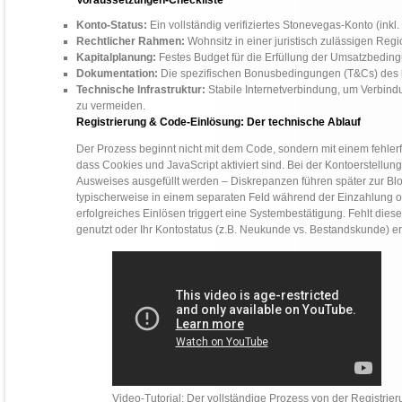
Konto-Status:
Ein vollständig verifiziertes Stonevegas-Konto (inkl.
Rechtlicher Rahmen:
Wohnsitz in einer juristisch zulässigen Reg
Kapitalplanung:
Festes Budget für die Erfüllung der Umsatzbeding
Dokumentation:
Die spezifischen Bonusbedingungen (T&Cs) des l
Technische Infrastruktur:
Stabile Internetverbindung, um Verbi
zu vermeiden.
Registrierung & Code-Einlösung: Der technische Ablauf
Der Prozess beginnt nicht mit dem Code, sondern mit einem fehler
dass Cookies und JavaScript aktiviert sind. Bei der Kontoerstellun
Ausweises ausgefüllt werden – Diskrepanzen führen später zur B
typischerweise in einem separaten Feld während der Einzahlung o
erfolgreiches Einlösen triggert eine Systembestätigung. Fehlt dies
genutzt oder Ihr Kontostatus (z.B. Neukunde vs. Bestandskunde) erfül
Video-Tutorial: Der vollständige Prozess von der Registrier