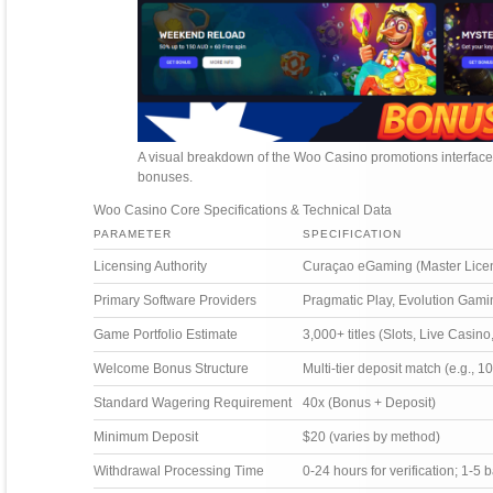
A visual breakdown of the Woo Casino promotions interface
bonuses.
Woo Casino Core Specifications & Technical Data
PARAMETER
SPECIFICATION
Licensing Authority
Curaçao eGaming (Master Lice
Primary Software Providers
Pragmatic Play, Evolution Gami
Game Portfolio Estimate
3,000+ titles (Slots, Live Casin
Welcome Bonus Structure
Multi-tier deposit match (e.g., 
Standard Wagering Requirement
40x (Bonus + Deposit)
Minimum Deposit
$20 (varies by method)
Withdrawal Processing Time
0-24 hours for verification; 1-5