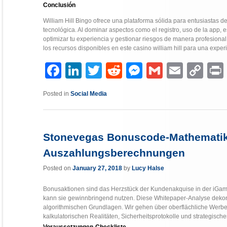
Conclusión
William Hill Bingo ofrece una plataforma sólida para entusiastas 
tecnológica. Al dominar aspectos como el registro, uso de la app, 
optimizar tu experiencia y gestionar riesgos de manera profesion
los recursos disponibles en este casino william hill para una experi
Facebook
LinkedIn
Twitter
Reddit
Messenger
Gmail
Email
Copy
P
Link
Posted in
Social Media
Stonevegas Bonuscode-Mathematik
Auszahlungsberechnungen
Posted on
January 27, 2018
by
Lucy Halse
Bonusaktionen sind das Herzstück der Kundenakquise in der iGami
kann sie gewinnbringend nutzen. Diese Whitepaper-Analyse dekon
algorithmischen Grundlagen. Wir gehen über oberflächliche Werb
kalkulatorischen Realitäten, Sicherheitsprotokolle und strategische
Voraussetzungen-Checkliste