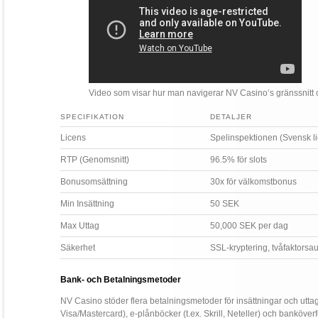
Video som visar hur man navigerar NV Casino’s gränssnitt
SPECIFIKATION
DETALJER
Licens
Spelinspektionen (Svensk l
RTP (Genomsnitt)
96.5% för slots
Bonusomsättning
30x för välkomstbonus
Min Insättning
50 SEK
Max Uttag
50,000 SEK per dag
Säkerhet
SSL-kryptering, tvåfaktorsau
Bank- och Betalningsmetoder
NV Casino stöder flera betalningsmetoder för insättningar och uttag. 
Visa/Mastercard), e-plånböcker (t.ex. Skrill, Neteller) och banköver