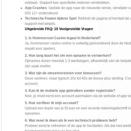
voldaan. Support kan specifieke redenen verstrekken.
App Crashes
: Update de app naar de nieuwste versie, verwijder ca
iOS 12+ ondersteunt.
Technische Fouten tijdens Spel
: Refresh de pagina of herstart d
support met details.
Uitgebreide FAQ: 10 Veelgestelde Vragen
1. Is Hommerson Casino legaal in Nederland?
Ja, hommerson casino online is volledig gelicentieerd door de Nede
maakt voor spelers.
2. Hoe lang duurt het om een opname te verwerken?
Opnames duren meestal 1-3 werkdagen, afhankelijk van de betaalmet
zijn vaak sneller.
3. Wat zijn de omsetvereisten voor bonussen?
Deze variëren, maar typisch 20x tot 40x de bonus plus storting. Con
account.
4. Kan ik de mobiele app gebruiken zonder registratie?
Nee, je moet eerst een account aanmaken via de website of app vo
5. Hoe verifieer ik mijn account?
Upload een kopie van je ID-pas en een recente rekeningafschrift via
opnames.
6. Wat moet ik doen als ik een technisch probleem heb?
Probeer eerst te refreshen of de app te herstarten. Als dat niet wer
klantenondersteuning via live chat.