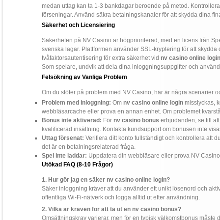
medan uttag kan ta 1-3 bankdagar beroende på metod. Kontrollera att
förseningar. Använd säkra betalningskanaler för att skydda dina fin
Säkerhet och Licensiering
Säkerheten på NV Casino är högprioriterad, med en licens från Spe
svenska lagar. Plattformen använder SSL-kryptering för att skydda
tvåfaktorsautentisering för extra säkerhet vid
nv casino online logi
Som spelare, undvik att dela dina inloggningsuppgifter och använd
Felsökning av Vanliga Problem
Om du stöter på problem med NV Casino, här är några scenarier oc
Problem med inloggning:
Om
nv casino online login
misslyckas, k
webbläsarcache eller prova en annan enhet. Om problemet kvarstår, 
Bonus inte aktiverad:
För
nv casino bonus
erbjudanden, se till att
kvalificerad insättning. Kontakta kundsupport om bonusen inte visa
Uttag försenat:
Verifiera ditt konto fullständigt och kontrollera at
det är en betalningsrelaterad fråga.
Spel inte laddar:
Uppdatera din webbläsare eller prova NV Casino’s
Utökad FAQ (8-10 Frågor)
1. Hur gör jag en säker
nv casino online login
?
Säker inloggning kräver att du använder ett unikt lösenord och aktiv
offentliga Wi-Fi-nätverk och logga alltid ut efter användning.
2. Vilka är kraven för att ta ut en
nv casino bonus
?
Omsättningskrav varierar, men för en typisk välkomstbonus måste du