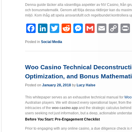
Denna guide täcker alla väsentliga aspekter av NV Casino, från gru
och bonusmatematik. Genom att följa dessa riktlinjer kan du maxim
miljö. Kom ihåg att spela ansvarsfullt och regelbundet kontrollera
Facebook
LinkedIn
Twitter
Reddit
Messenger
Gmail
Email
Copy
P
Link
Posted in
Social Media
Woo Casino Technical Deconstructi
Optimization, and Bonus Mathemat
Posted on
January 28, 2018
by
Lucy Halse
This whitepaper serves as an exhaustive technical manual for
Woo 
Australian players. We will dissect every operational layer, from t
intricacies of the
woo casino app
and the strategic calculus behin
users seeking not just information, but a deep, actionable understa
Before You Start: Pre-Engagement Checklist
Prior to engaging with any online casino, a due diligence check is 