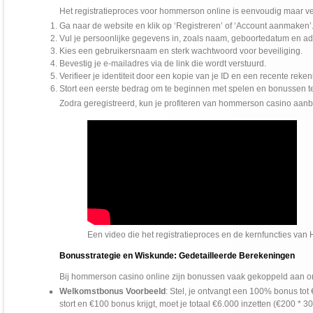
Het registratieproces voor hommerson online is eenvoudig maar ver
Ga naar de website en klik op ‘Registreren’ of ‘Account aanmaken’
Vul je persoonlijke gegevens in, zoals naam, geboortedatum en ad
Kies een gebruikersnaam en sterk wachtwoord voor beveiliging.
Bevestig je e-mailadres via de link die wordt verstuurd.
Verifieer je identiteit door een kopie van je ID en een recente reken
Stort een eerste bedrag om te beginnen met spelen en bonussen te
Zodra geregistreerd, kun je profiteren van hommerson casino aan
Een video die het registratieproces en de kernfuncties v
Bonusstrategie en Wiskunde: Gedetailleerde Berekeningen
Bij hommerson casino online zijn bonussen vaak gekoppeld aan om
Welkomstbonus Voorbeeld
: Stel, je ontvangt een 100% bonus tot
stort en €100 bonus krijgt, moet je totaal €6.000 inzetten (€200 * 