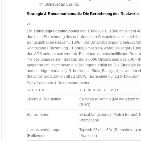
im Stonevegas Casino.
Strategie & Bonusmathematik: Die Berechnung des Realwerts
\n
Ein
stonevegas casino bonus
von 100% bis zu 100€ mit einem 40x 
durch die Berechnung des erforderlichen Gesamteinsatzes sichtba
Bonusguthaben (Gesamt: 100€). Die Umsatzbedingung beträgt (50
Kontostand (Einzahlung + Bonus) umsetzen, wären es sogar (100€ 
den AGB entnommen werden. Bei einem durchschnittlichen Return t
4% des umgesetzten Betrags. Bei 2.000€ Umsatz sind das 80€ – Ih
aufgebraucht, noch bevor die Bedingung erfüllt ist. Die Strategie 
und niedriger Varianz (z.B. bestimmte Slots, Blackjack) sowie der
(beachte: Slots zählen oft zu 100%, Tischspiele nur zu 5-10% zum 
Spezifikationen & Betriebsparameter
KATEGORIE
TECHNISCHE DETAILS
Lizenz & Regulation
Curacao eGaming (Master-Lizenznum
(RNG)
Bonus-Typen
Einzahlungsbonus (Match Bonus), Fr
Promotions
Umsatzbedingungen
Typisch 35x bis 50x (Bonusbetrag od
(Rollover)
Promotion