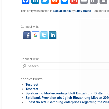
Link
This entry was posted in
Social Media
by
Lucy Halse
. Bookmark t
Connect with:
Connect with:
Search
RECENT POSTS
Test rest
Test rest
Spielcasino Maklercourtage bloß Einzahlung Dritter mo
Spielbank Provision abzüglich Einzahlung Märzen 2026
Finest No KYC Gambling enterprises regarding the 20