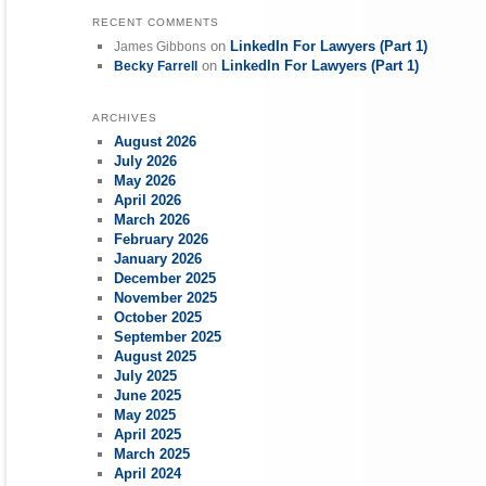
RECENT COMMENTS
on
LinkedIn For Lawyers (Part 1)
James Gibbons
on
LinkedIn For Lawyers (Part 1)
Becky Farrell
ARCHIVES
August 2026
July 2026
May 2026
April 2026
March 2026
February 2026
January 2026
December 2025
November 2025
October 2025
September 2025
August 2025
July 2025
June 2025
May 2025
April 2025
March 2025
April 2024