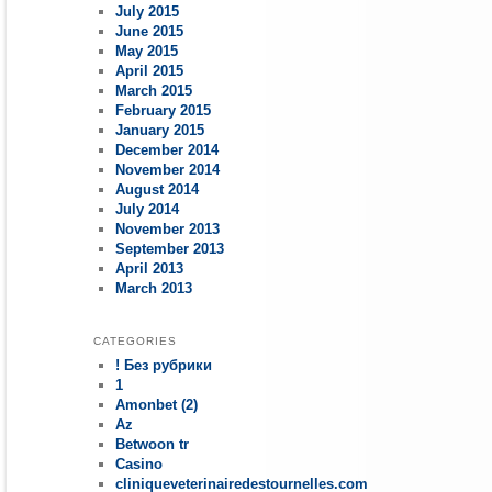
July 2015
June 2015
May 2015
April 2015
March 2015
February 2015
January 2015
December 2014
November 2014
August 2014
July 2014
November 2013
September 2013
April 2013
March 2013
CATEGORIES
! Без рубрики
1
Amonbet (2)
Az
Betwoon tr
Casino
cliniqueveterinairedestournelles.com