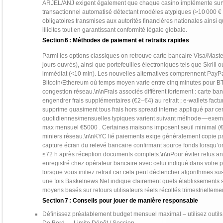
ARJEL/ANJ exigent également que chaque casino implémente survei
transactionnel automatisé détectant modèles atypiques (>10 000 € /
obligatoires transmises aux autorités financières nationales ainsi
illicites tout en garantissant conformité légale globale.
Section 6 : Méthodes de paiement et retraits rapides
Parmi les options classiques on retrouve carte bancaire Visa/Mast
jours ouvrés), ainsi que portefeuilles électroniques tels que Skrill 
immédiat (<10 min). Les nouvelles alternatives comprennent Pa
Bitcoin/Ethereum où temps moyen varie entre cinq minutes pour BT
congestion réseau.\n\nFrais associés diffèrent fortement : carte ba
engendrer frais supplémentaires (€2–€4) au retrait ; e-wallets factur
supprime quasiment tous frais hors spread interne appliqué par ce
quotidiennes/mensuelles typiques varient suivant méthode — exempl
max mensuel €5000 . Certaines maisons imposent seuil minimal (€20) 
miniers réseau.\n\nKYC lié paiements exige généralement copie pass
capture écran du relevé bancaire confirmant source fonds lorsqu’on 
≤72 h après réception documents complets.\n\nPour éviter refus ant
enregistré chez opérateur bancaire avec celui indiqué dans votre 
lorsque vous initiez retrait car cela peut déclencher algorithmes 
une fois Basketnews.Net indique clairement quels établissements 
moyens basés sur retours utilisateurs réels récoltés trimestrielleme
Section 7 : Conseils pour jouer de manière responsable
Définissez préalablement budget mensuel maximal ­– utilisez outils