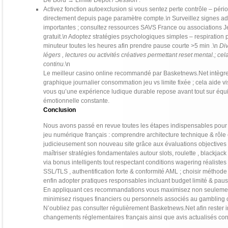
De Bord → Limite Dépôt / Session .
Activez fonction auto­exclusion si vous sentez perte contrôle ­– péri
directement depuis page paramètre compte.
\n
Surveillez signes add
importantes ; consultez ressources SAVS France ou associations J
gratuit.
\n
Adoptez stratégies psychologiques simples ­– respiration 
minuteur toutes les heures afin prendre pause courte >5 min .\n
Div
légers , lectures ou activités créatives permettant reset mental.; c
continu.
\n
Le meilleur casino online recommandé par Basketnews.Net intègre 
graphique journalier consommation jeu vs limite fixée ; cela aide v
vous qu’une expérience ludique durable repose avant tout sur équi
émotionnelle constante.
Conclusion
Nous avons passé en revue toutes les étapes indispensables pour
jeu numérique français : comprendre architecture technique & rôle
judicieusement son nouveau site grâce aux évaluations objective
maîtriser stratégies fondamentales autour slots, roulette , blackjac
via bonus intelligents tout respectant conditions wagering réalistes
SSL/TLS , authentification forte & conformité AML ; choisir méthode
enfin adopter pratiques responsables incluant budget limité & paus
En appliquant ces recommandations vous maximisez non seulement
minimisez risques financiers ou personnels associés au gambling 
N’oubliez pas consulter régulièrement Basketnews.Net afin rester i
changements réglementaires français ainsi que avis actualisés con