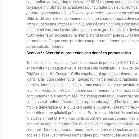
contribution au wagering est élevé (>100 %) comme certaines mach
classique.\n\nStratégies avancées pour cumuler plusieurs promos s
périodes promotionnelles distinctes (exemple → lancement saisonni
Utilisez différents modes paiement afin que chaque dépôt active
limite quotidienne imposée.*\n\nQuand décliner ? Si vous constat
totalement vos jeux favoris alors même avec gros bonus elle devien
“20x” voire “15x” accompagné d’un plafond raisonnable (
100 €).\n
paramètres afin que vous puissiez comparer rapidement quelles pro
après calculs intégrés.
Section 5 : Sécurité et protection des données personnelles
Tous les meilleurs sites utilisent désormais le protocole SSL/TLS v
entre votre navigateur et leurs serveurs via certificats HTTPS valid
DigiCert ou Let’s Encrypt . Cette couche protège non seulement v
identifiants login contre toute interception tierce pendant transmissi
quelles données sont collectées – nom complet, adresse postale, 
finalités : validation KYC obligatoire conformément aux directive
comportementale anonymisée ; marketing ciblé uniquement si conse
compte.\n\nL’authentification forte représente aujourd’hui la norm
mobile génératrice OTP ou token matériel YubiKey . De nombreux op
leur tableau récapitulatif présent sur Basketnews.Net où ils sont c
lorsqu’ils offrent OTP + email verification).\n\nEn cas compromise s
connexion depuis IP étrangère ou tentative changement mot‑de‑
standard : bloquez temporairement votre compte via fonction auto‑e
copies pièces justificatives demandées pour reconquête accès séc