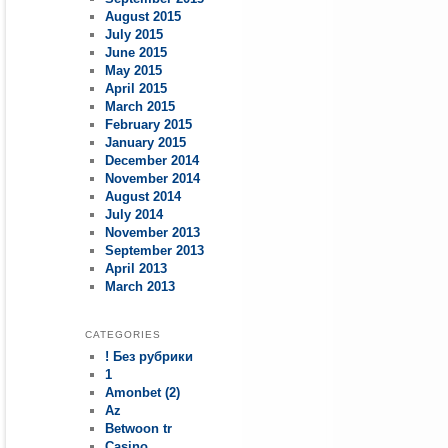
August 2015
July 2015
June 2015
May 2015
April 2015
March 2015
February 2015
January 2015
December 2014
November 2014
August 2014
July 2014
November 2013
September 2013
April 2013
March 2013
CATEGORIES
! Без рубрики
1
Amonbet (2)
Az
Betwoon tr
Casino