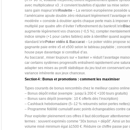
(RTP 96 %, volatilité moyenne) offrent régulièrement quatre symbol
avec multiplicateur x3 ; il convient toutefois d’ajuster sa mise selo
sans gain majeur.\n\n
Roulette
– La version européenne possède u
l’américaine ajoute double zéro réduisant légèrement l’avantage m
modérée » consiste à doubler après chaque perte mais à imposer u
multiplié par quatre afin d’éviter l’effondrement du bankroll.\n\n
Bla
augmente légèrement vos chances (~0,5 %); compter mentalement 
indice simple (+1 pour cartes faibles) aide à identifier quand augm
standard.\n\n
Poker vidéo & Baccarat
– Le poker vidéo propose so
gagnante paie entre x5 et x500 selon le tableau paytable ; concent
house paye davantage si constitué d’as.
Au baccarat , miser toujours sur « banker » réduit l’avantage mais
car certains systèmes progressifs entraînent rapidement une satur
adapter ses mises au profil statistique du jeu tout en conservant u
variance inhérente aux jeux chanceux.
Section 4 : Bonus et promotions : comment les maximiser
Types courants de bonus rencontrés chez le meilleur casino online 
– Bonus dépôt initial (exemple : jusqu’à 200 € +100 tours gratuits)
– Bonus sans dépôt (exemple : 10 € offerts dès l’inscription)
– Cashback hebdomadaire (5–12 % retournés selon pertes nettes)
– Programme fidélité cumulatif avec points échangeables contre c
Pour exploiter pleinement ces offres il faut décortiquer attentivem
termes : souvent exprimés comme “30x bonus + dépôt”. Ainsi un bo
volume misé minimum égal à​1500 €. Réduire ce chiffre passe par c