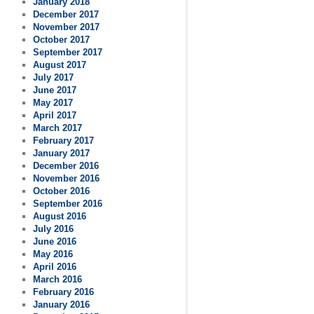
January 2018
December 2017
November 2017
October 2017
September 2017
August 2017
July 2017
June 2017
May 2017
April 2017
March 2017
February 2017
January 2017
December 2016
November 2016
October 2016
September 2016
August 2016
July 2016
June 2016
May 2016
April 2016
March 2016
February 2016
January 2016