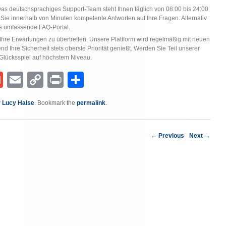
 Das deutschsprachiges Support-Team steht Ihnen täglich von 08:00 bis 24:00
 Sie innerhalb von Minuten kompetente Antworten auf Ihre Fragen. Alternativ
as umfassende FAQ-Portal.
 Ihre Erwartungen zu übertreffen. Unsere Plattform wird regelmäßig mit neuen
nd Ihre Sicherheit stets oberste Priorität genießt. Werden Sie Teil unserer
lücksspiel auf höchstem Niveau.
nger
Gmail
Email
Copy
Print
Share
Link
y
Lucy Halse
. Bookmark the
permalink
.
Post navigation
←
Previous
Next
→