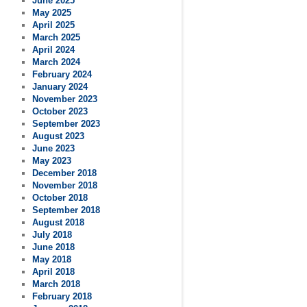
June 2025
May 2025
April 2025
March 2025
April 2024
March 2024
February 2024
January 2024
November 2023
October 2023
September 2023
August 2023
June 2023
May 2023
December 2018
November 2018
October 2018
September 2018
August 2018
July 2018
June 2018
May 2018
April 2018
March 2018
February 2018