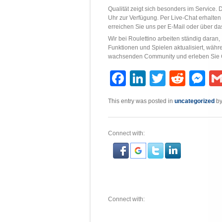
Qualität zeigt sich besonders im Service.
Uhr zur Verfügung. Per Live-Chat erhalten
erreichen Sie uns per E-Mail oder über d
Wir bei Roulettino arbeiten ständig daran,
Funktionen und Spielen aktualisiert, währe
wachsenden Community und erleben Sie G
Facebook
LinkedIn
Twitter
Reddit
Messe
This entry was posted in
uncategorized
b
Connect with:
Connect with: