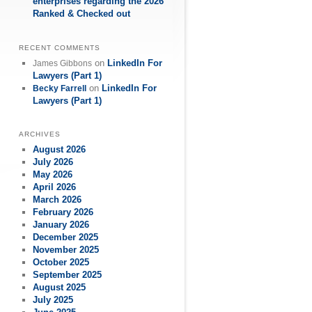
enterprises regarding the 2026
Ranked & Checked out
RECENT COMMENTS
on
LinkedIn For
James Gibbons
Lawyers (Part 1)
on
LinkedIn For
Becky Farrell
Lawyers (Part 1)
ARCHIVES
August 2026
July 2026
May 2026
April 2026
March 2026
February 2026
January 2026
December 2025
November 2025
October 2025
September 2025
August 2025
July 2025