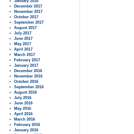
January 2018
December 2017
November 2017
October 2017
September 2017
August 2017
July 2017
June 2017
May 2017
April 2017
March 2017
February 2017
January 2017
December 2016
November 2016
October 2016
September 2016
August 2016
July 2016
June 2016
May 2016
April 2016
March 2016
February 2016
January 2016