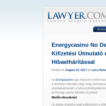
All Arti
Energycasino No De
Kifizetési Útmutató 
Hibaelhárítással
Posted on
August 15, 2017
by
Lucy Hals
Az
Energycasino
egy népszerű online kasz
a részletes útmutató célja, hogy bemutassa
mobilalkalmazást, a bónuszstratégiákat és 
az Energy casino kifizetés részleteit.
Mielőtt elkezdenéd
Az alábbi checklist segít előkészülni a z