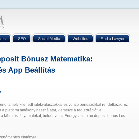
cles
SEO
Social Media
Websites
Find a Lawyer
posit Bónusz Matematika:
és App Beállítás
e
inó, amely kiterjedt játékválasztékkal és vonzó bónuszokkal rendelkezik. Ez
 a platform hatékony használatát, kiemelve a regisztrációt, a
a kifizetési folyamatokat, beleértve az Energycasino no deposit bonus-t és
ökkenőmentes élményre: