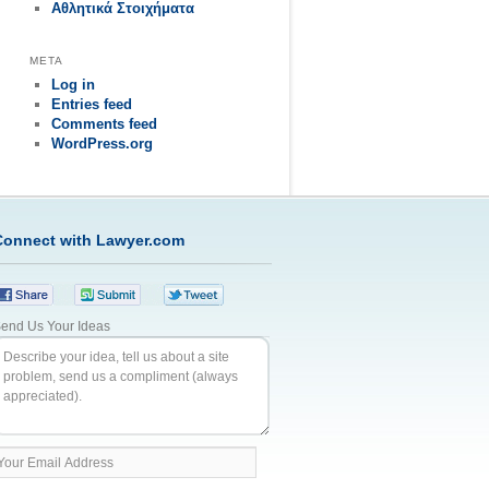
Αθλητικά Στοιχήματα
META
Log in
Entries feed
Comments feed
WordPress.org
Connect with Lawyer.com
end Us Your Ideas