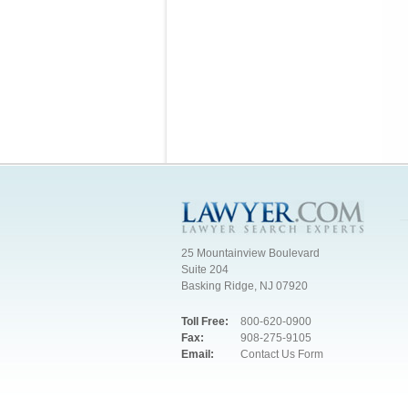
25 Mountainview Boulevard
Suite 204
Basking Ridge, NJ 07920
Toll Free:
800-620-0900
Fax:
908-275-9105
Email:
Contact Us Form