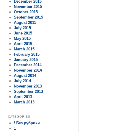
December 2015
November 2015
October 2015
September 2015
August 2015
July 2015
June 2015
May 2015
April 2015
March 2015
February 2015
January 2015
December 2014
November 2014
August 2014
July 2014
November 2013
September 2013
April 2013
March 2013
CATEGORIES
! Без рубрики
1