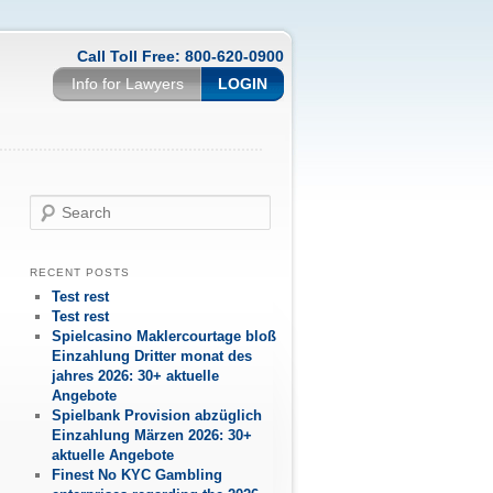
Call Toll Free: 800-620-0900
Info for Lawyers
LOGIN
Search
RECENT POSTS
Test rest
Test rest
Spielcasino Maklercourtage bloß
Einzahlung Dritter monat des
jahres 2026: 30+ aktuelle
Angebote
Spielbank Provision abzüglich
Einzahlung Märzen 2026: 30+
aktuelle Angebote
Finest No KYC Gambling