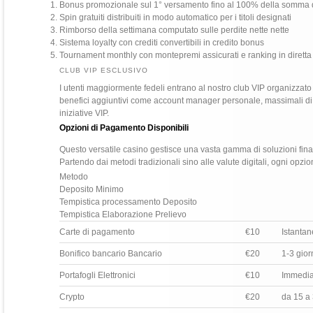
Bonus promozionale sul 1° versamento fino al 100% della somma 
Spin gratuiti distribuiti in modo automatico per i titoli designati
Rimborso della settimana computato sulle perdite nette nette
Sistema loyalty con crediti convertibili in credito bonus
Tournament monthly con montepremi assicurati e ranking in diretta
CLUB VIP ESCLUSIVO
I utenti maggiormente fedeli entrano al nostro club VIP organizzato s
benefici aggiuntivi come account manager personale, massimali di 
iniziative VIP.
Opzioni di Pagamento Disponibili
Questo versatile casino gestisce una vasta gamma di soluzioni finanz
Partendo dai metodi tradizionali sino alle valute digitali, ogni opzi
Metodo
Deposito Minimo
Tempistica processamento Deposito
Tempistica Elaborazione Prelievo
Carte di pagamento
€10
Istanta
Bonifico bancario Bancario
€20
1-3 gior
Portafogli Elettronici
€10
Immedia
Crypto
€20
da 15 a 