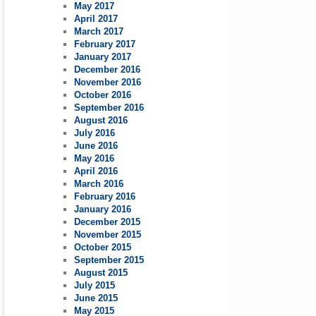
May 2017
April 2017
March 2017
February 2017
January 2017
December 2016
November 2016
October 2016
September 2016
August 2016
July 2016
June 2016
May 2016
April 2016
March 2016
February 2016
January 2016
December 2015
November 2015
October 2015
September 2015
August 2015
July 2015
June 2015
May 2015