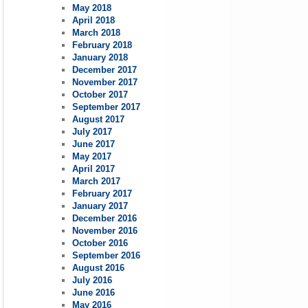
May 2018
April 2018
March 2018
February 2018
January 2018
December 2017
November 2017
October 2017
September 2017
August 2017
July 2017
June 2017
May 2017
April 2017
March 2017
February 2017
January 2017
December 2016
November 2016
October 2016
September 2016
August 2016
July 2016
June 2016
May 2016