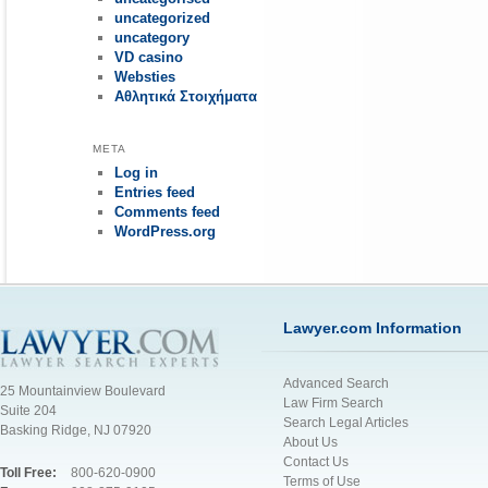
uncategorized
uncategory
VD casino
Websties
Αθλητικά Στοιχήματα
META
Log in
Entries feed
Comments feed
WordPress.org
Lawyer.com Information
Advanced Search
25 Mountainview Boulevard
Law Firm Search
Suite 204
Search Legal Articles
Basking Ridge, NJ 07920
About Us
Contact Us
Toll Free:
800-620-0900
Terms of Use