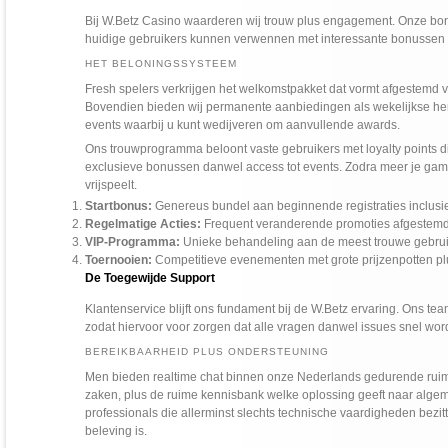
Bij W.Betz Casino waarderen wij trouw plus engagement. Onze b
huidige gebruikers kunnen verwennen met interessante bonussen 
HET BELONINGSSYSTEEM
Fresh spelers verkrijgen het welkomstpakket dat vormt afgestemd 
Bovendien bieden wij permanente aanbiedingen als wekelijkse he
events waarbij u kunt wedijveren om aanvullende awards.
Ons trouwprogramma beloont vaste gebruikers met loyalty points 
exclusieve bonussen danwel access tot events. Zodra meer je gam
vrijspeelt.
Startbonus:
Genereus bundel aan beginnende registraties inclusie
Regelmatige Acties:
Frequent veranderende promoties afgestemd
VIP-Programma:
Unieke behandeling aan de meest trouwe gebrui
Toernooien:
Competitieve evenementen met grote prijzenpotten plu
De Toegewijde Support
Klantenservice blijft ons fundament bij de W.Betz ervaring. Ons t
zodat hiervoor voor zorgen dat alle vragen danwel issues snel wo
BEREIKBAARHEID PLUS ONDERSTEUNING
Men bieden realtime chat binnen onze Nederlands gedurende ruime
zaken, plus de ruime kennisbank welke oplossing geeft naar algem
professionals die allerminst slechts technische vaardigheden bezi
beleving is.