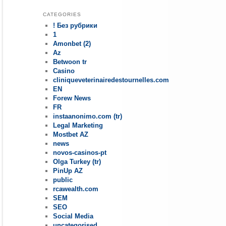
CATEGORIES
! Без рубрики
1
Amonbet (2)
Az
Betwoon tr
Casino
cliniqueveterinairedestournelles.com
EN
Forew News
FR
instaanonimo.com (tr)
Legal Marketing
Mostbet AZ
news
novos-casinos-pt
Olga Turkey (tr)
PinUp AZ
public
rcawealth.com
SEM
SEO
Social Media
uncategorised