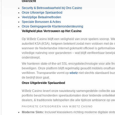
Overzicht
Security & Betrouwbaarheid bij Ons Casino
Onze Uitvoerige Spelaanbod
Veelzijdige Betaalmethoden
Speciale Bonussen & Acties
Onze Geëngageerde Klantenondersteuning
Veiligheid plus Vertrouwen op Het Casino
Op W.Betz Casino blijft een veiligheid van onze spelers voorop. 
autoriteit KSA (KSA), hetgeen betekent zodat men voldoen met de s
wanneer de Nederlandse internet gokmarkt officieel is geformalisee
volledige naleving voor garanderen – wat blijft verifieerbaar bewijs
onderstreept.
We hanteren state-of-the-art SSL-encryptietechnologie voor alle fi
beveiligen. Onze platform blijft regelmatig geaudit middels onafhanke
verifiëren. Transparantie vormt op
wbetz
niet slechts standaard bu
de bedrijf door gaat.
Onze Uitgebreide Spelaanbod
W.Betz Casino levert onze nauwkeurig samengestelde collectie aan 
portfolio bevat honderden speelautomaten door leidende ontwikkela
dealers, & traditionele tafelspellen die alle tijdloze ambiance op u
FAVORIETE CATEGORIEËN VAN W.BETZ CASINO
Moderne Slots:
Inclusief klassiekers richting moderne digitale sl