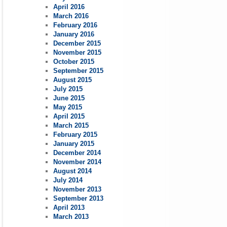
April 2016
March 2016
February 2016
January 2016
December 2015
November 2015
October 2015
September 2015
August 2015
July 2015
June 2015
May 2015
April 2015
March 2015
February 2015
January 2015
December 2014
November 2014
August 2014
July 2014
November 2013
September 2013
April 2013
March 2013