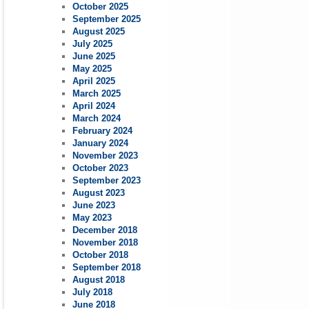
October 2025
September 2025
August 2025
July 2025
June 2025
May 2025
April 2025
March 2025
April 2024
March 2024
February 2024
January 2024
November 2023
October 2023
September 2023
August 2023
June 2023
May 2023
December 2018
November 2018
October 2018
September 2018
August 2018
July 2018
June 2018