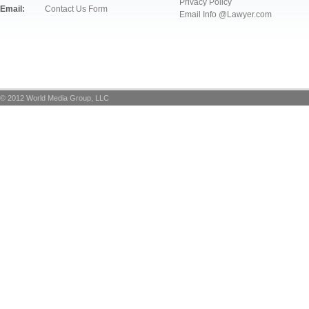
Privacy Policy
Email:
Contact Us Form
Email Info @Lawyer.com
© 2012 World Media Group, LLC