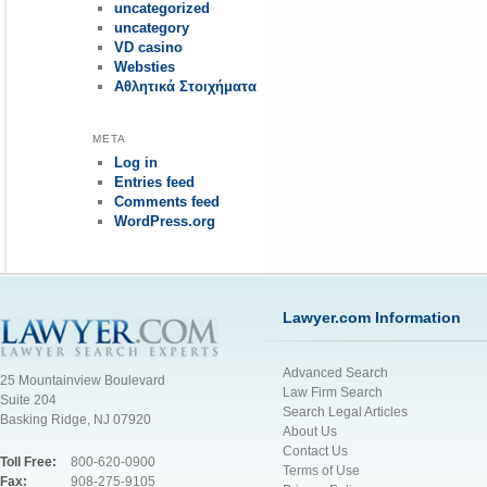
uncategorized
uncategory
VD casino
Websties
Αθλητικά Στοιχήματα
META
Log in
Entries feed
Comments feed
WordPress.org
Lawyer.com Information
Advanced Search
25 Mountainview Boulevard
Law Firm Search
Suite 204
Search Legal Articles
Basking Ridge, NJ 07920
About Us
Contact Us
Toll Free:
800-620-0900
Terms of Use
Fax:
908-275-9105