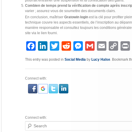
pourrait entraîner une suspension et la confiscation des gains.
Combien de temps prend la vérification de compte après inscrip
varier ; assurez-vous de soumettre des documents clairs.
En conclusion, maîtriser
Gratowin login
est la clé pour profiter pl
technique couvre les aspects essentiels, de l’inscription au dépa
manière responsable et consultez toujours les conditions générales.
site via le lien fourni.
Facebook
LinkedIn
Twitter
Reddit
Messenger
Gmail
Email
Copy
P
Link
This entry was posted in
Social Media
by
Lucy Halse
. Bookmark t
Connect with:
Connect with:
Search