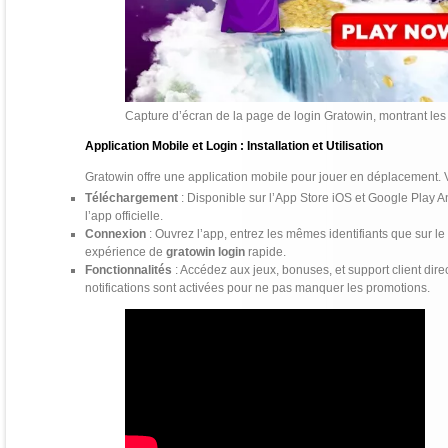
Capture d’écran de la page de login Gratowin, montrant le
Application Mobile et Login : Installation et Utilisation
Gratowin offre une application mobile pour jouer en déplacement. Vo
Téléchargement
: Disponible sur l’App Store iOS et Google Play A
l’app officielle.
Connexion
: Ouvrez l’app, entrez les mêmes identifiants que sur le
expérience de
gratowin login
rapide.
Fonctionnalités
: Accédez aux jeux, bonuses, et support client dir
notifications sont activées pour ne pas manquer les promotions.