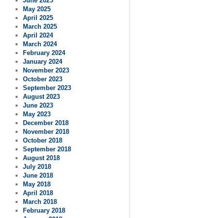
June 2025
May 2025
April 2025
March 2025
April 2024
March 2024
February 2024
January 2024
November 2023
October 2023
September 2023
August 2023
June 2023
May 2023
December 2018
November 2018
October 2018
September 2018
August 2018
July 2018
June 2018
May 2018
April 2018
March 2018
February 2018