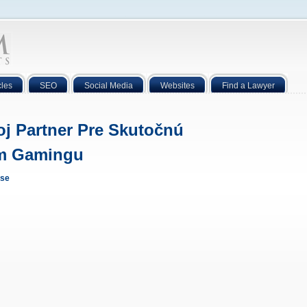
cles
SEO
Social Media
Websites
Find a Lawyer
j Partner Pre Skutočnú
om Gamingu
lse