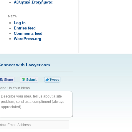
Αθλητικά Στοιχήματα
META
Log in
Entries feed
Comments feed
WordPress.org
Connect with Lawyer.com
end Us Your Ideas