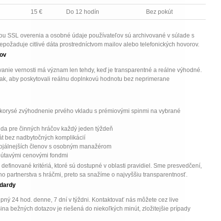
15 €
Do 12 hodín
Bez pokút
u SSL overenia a osobné údaje používateľov sú archivované v súlade s
požaduje citlivé dáta prostredníctvom mailov alebo telefonických hovorov.
ov
vanie vernosti má význam len tehdy, keď je transparentné a reálne výhodné.
ak, aby poskytovali reálnu doplnkovú hodnotu bez neprimerane
korysé zvýhodnenie prvého vkladu s prémiovými spinmi na vybrané
lda pre činných hráčov každý jeden týždeň
rát bez nadbytočných komplikácií
lojálnejších členov s osobným manažérom
 pútavými cenovými fondmi
inované kritériá, ktoré sú dostupné v oblasti pravidiel. Sme presvedčení,
 partnerstva s hráčmi, preto sa snažíme o najvyššiu transparentnosť.
ndardy
upný 24 hod. denne, 7 dní v týždni. Kontaktovať nás môžete cez live
ina bežných dotazov je riešená do niekoľkých minút, zložitejšie prípady