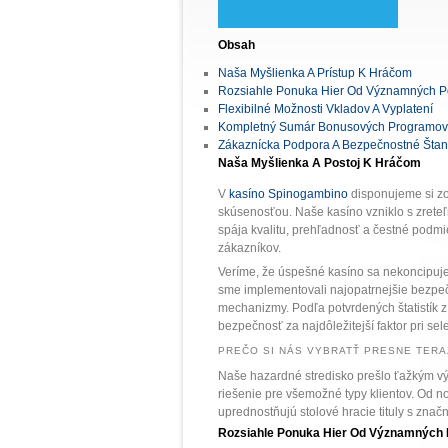
Obsah
Naša Myšlienka A Prístup K Hráčom
Rozsiahle Ponuka Hier Od Významných P
Flexibilné Možnosti Vkladov A Vyplatení
Kompletný Sumár Bonusových Programov
Zákaznícka Podpora A Bezpečnostné Šta
Naša Myšlienka A Postoj K Hráčom
V
kasíno Spinogambino
disponujeme si zo
skúsenosťou. Naše kasíno vzniklo s zrete
spája kvalitu, prehľadnosť a čestné podmi
zákazníkov.
Veríme, že úspešné kasíno sa nekoncipuje
sme implementovali najopatrnejšie bezpe
mechanizmy. Podľa potvrdených štatistík 
bezpečnosť za najdôležitejší faktor pri sel
PREČO SI NÁS VYBRATŤ PRESNE TERA
Naše hazardné stredisko prešlo ťažkým v
riešenie pre všemožné typy klientov. Od no
uprednostňujú stolové hracie tituly s znač
Rozsiahle Ponuka Hier Od Významných 