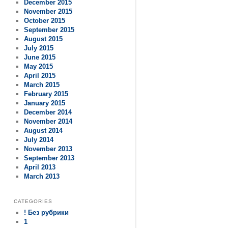
December 2015
November 2015
October 2015
September 2015
August 2015
July 2015
June 2015
May 2015
April 2015
March 2015
February 2015
January 2015
December 2014
November 2014
August 2014
July 2014
November 2013
September 2013
April 2013
March 2013
CATEGORIES
! Без рубрики
1