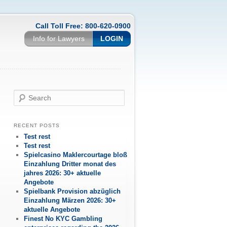
Call Toll Free: 800-620-0900
Info for Lawyers
LOGIN
Search
RECENT POSTS
Test rest
Test rest
Spielcasino Maklercourtage bloß
Einzahlung Dritter monat des
jahres 2026: 30+ aktuelle
Angebote
Spielbank Provision abzüglich
Einzahlung Märzen 2026: 30+
aktuelle Angebote
Finest No KYC Gambling