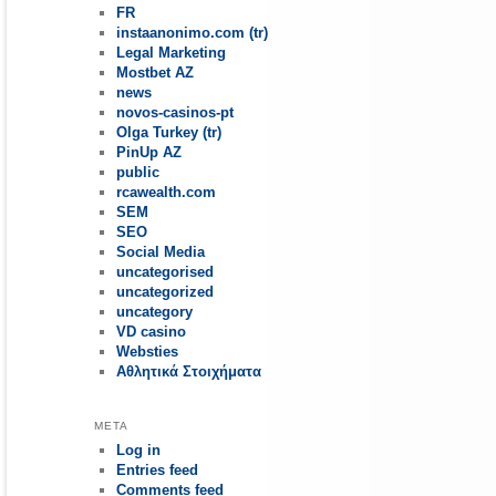
FR
instaanonimo.com (tr)
Legal Marketing
Mostbet AZ
news
novos-casinos-pt
Olga Turkey (tr)
PinUp AZ
public
rcawealth.com
SEM
SEO
Social Media
uncategorised
uncategorized
uncategory
VD casino
Websties
Αθλητικά Στοιχήματα
META
Log in
Entries feed
Comments feed