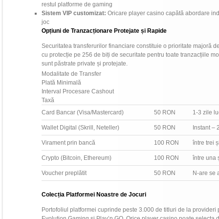
restul platforme de gaming
Sistem VIP customizat:
Oricare player casino capătă abordare indiv
joc
Opțiuni de Tranzacționare Protejate și Rapide
Securitatea transferurilor financiare constituie o prioritate majoră 
cu protecție pe 256 de biți de securitate pentru toate tranzacțiile mo
sunt păstrate private și protejate.
Modalitate de Transfer
Plată Minimală
Interval Procesare Cashout
Taxă
Card Bancar (Visa/Mastercard)
50 RON
1-3 zile l
Wallet Digital (Skrill, Neteller)
50 RON
Instant – 
Virament prin bancă
100 RON
între trei 
Crypto (Bitcoin, Ethereum)
100 RON
între una 
Voucher preplătit
50 RON
N-are se 
Colecția Platformei Noastre de Jocuri
Portofoliul platformei cuprinde peste 3.000 de titluri de la provid
Evolution Gaming și Play’n GO. Orice player casino poate selecta di