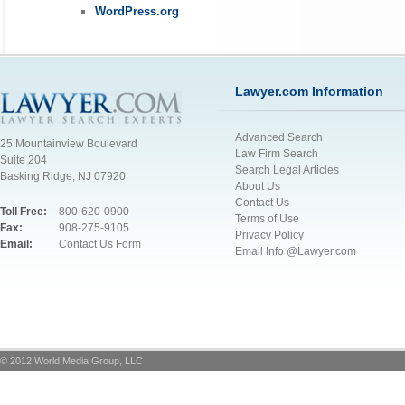
WordPress.org
Lawyer.com Information
Advanced Search
25 Mountainview Boulevard
Law Firm Search
Suite 204
Search Legal Articles
Basking Ridge, NJ 07920
About Us
Contact Us
Toll Free:
800-620-0900
Terms of Use
Fax:
908-275-9105
Privacy Policy
Email:
Contact Us Form
Email Info @Lawyer.com
© 2012 World Media Group, LLC