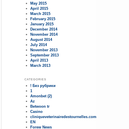
May 2015
April 2015
March 2015
February 2015
January 2015
December 2014
November 2014
August 2014
July 2014
November 2013
September 2013
April 2013
March 2013
CATEGORIES
! Без рубрики
1
Amonbet (2)
Az
Betwoon tr
Casino
cliniqueveterinairedestournelles.com
EN
Forew News