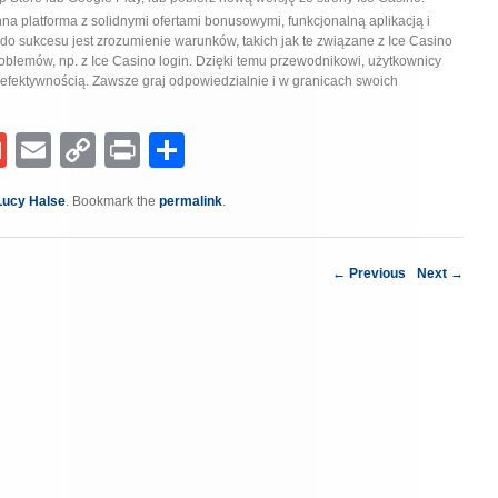
a platforma z solidnymi ofertami bonusowymi, funkcjonalną aplikacją i
 sukcesu jest zrozumienie warunków, takich jak te związane z Ice Casino
blemów, np. z Ice Casino login. Dzięki temu przewodnikowi, użytkownicy
efektywnością. Zawsze graj odpowiedzialnie i w granicach swoich
nger
Gmail
Email
Copy
Print
Share
Link
Lucy Halse
. Bookmark the
permalink
.
Post navigation
←
Previous
Next
→