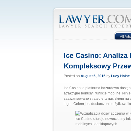
All Arti
Ice Casino: Analiza
Kompleksowy Przew
Posted on
August 6, 2016
by
Lucy Halse
Ice Casino to platforma hazardowa dost
atrakcyjne bonusy i funkcje mobilne. Nini
zaawansowane strategie, z naciskiem na pr
login. Celem jest dostarczenie użytkownik
Ice Casino oferuje nowoczesny int
mobilnych i desktopowych.