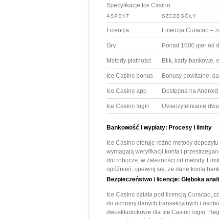
Specyfikacje Ice Casino
ASPEKT
SZCZEGÓŁY
Licencja
Licencja Curacao – z
Gry
Ponad 1000 gier od do
Metody płatności
Blik, karty bankowe, e
Ice Casino bonus
Bonusy powitalne, da
Ice Casino app
Dostępna na Android 
Ice Casino login
Uwierzytelnianie dwu
Bankowość i wypłaty: Procesy i limity
Ice Casino oferuje różne metody depozytu,
wymagają weryfikacji konta i przestrzeg
dni robocze, w zależności od metody. Limi
opóźnień, upewnij się, że dane konta ban
Bezpieczeństwo i licencje: Głęboka anal
Ice Casino działa pod licencją Curacao, 
do ochrony danych transakcyjnych i osob
dwuskładnikowe dla Ice Casino login. Regu