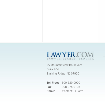
25 Mountainview Boulevard
Suite 204
Basking Ridge, NJ 07920
Toll Free:
800-620-0900
Fax:
908-275-9105
Email:
Contact Us Form