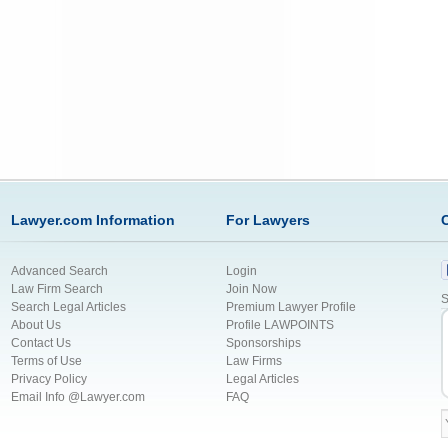
Lawyer.com Information
For Lawyers
Advanced Search
Login
Law Firm Search
Join Now
S
Search Legal Articles
Premium Lawyer Profile
About Us
Profile LAWPOINTS
Contact Us
Sponsorships
Terms of Use
Law Firms
Privacy Policy
Legal Articles
Email Info @Lawyer.com
FAQ