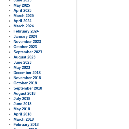
June 2025
May 2025
April 2025
March 2025
April 2024
March 2024
February 2024
January 2024
November 2023
October 2023
September 2023
August 2023
June 2023
May 2023
December 2018
November 2018
October 2018
September 2018
August 2018
July 2018
June 2018
May 2018
April 2018
March 2018
February 2018