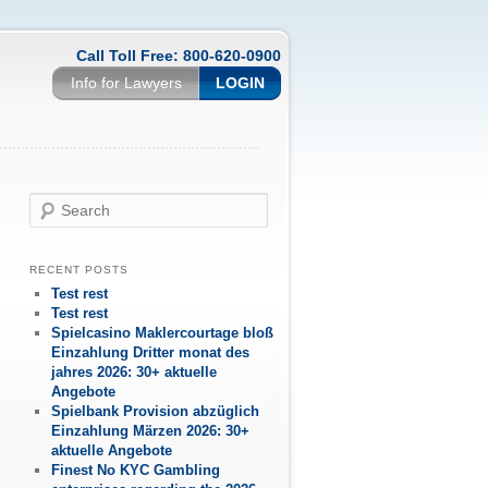
Call Toll Free: 800-620-0900
Info for Lawyers
LOGIN
Search
RECENT POSTS
Test rest
Test rest
Spielcasino Maklercourtage bloß
Einzahlung Dritter monat des
jahres 2026: 30+ aktuelle
Angebote
Spielbank Provision abzüglich
Einzahlung Märzen 2026: 30+
aktuelle Angebote
Finest No KYC Gambling