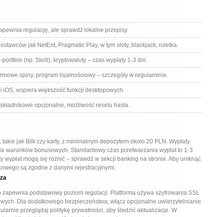
apewnia regulację, ale sprawdź lokalne przepisy.
stawców jak NetEnt, Pragmatic Play, w tym sloty, blackjack, ruletka.
-portfele (np. Skrill), kryptowaluty – czas wypłaty 1-3 dni.
rmowe spiny, program lojalnościowy – szczegóły w regulaminie.
i iOS, wspiera większość funkcji desktopowych.
składnikowe opcjonalne, możliwość resetu hasła.
 takie jak Blik czy karty, z minimalnym depozytem około 20 PLN. Wypłaty
ania warunków bonusowych. Standardowy czas przetwarzania wypłat to 1-3
ty wypłat mogą się różnić – sprawdź w sekcji banking na stronie. Aby uniknąć
kowego są zgodne z danymi rejestracyjnymi.
iza
co zapewnia podstawowy poziom regulacji. Platforma używa szyfrowania SSL
owych. Dla dodatkowego bezpieczeństwa, włącz opcjonalne uwierzytelnianie
larnie przeglądaj politykę prywatności, aby śledzić aktualizacje. W