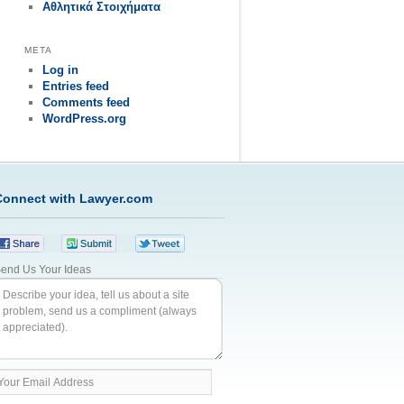
Αθλητικά Στοιχήματα
META
Log in
Entries feed
Comments feed
WordPress.org
Connect with Lawyer.com
end Us Your Ideas