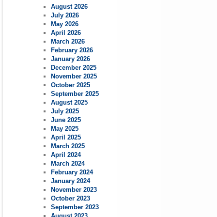
August 2026
July 2026
May 2026
April 2026
March 2026
February 2026
January 2026
December 2025
November 2025
October 2025
September 2025
August 2025
July 2025
June 2025
May 2025
April 2025
March 2025
April 2024
March 2024
February 2024
January 2024
November 2023
October 2023
September 2023
August 2023