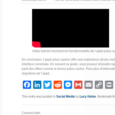
Vidéo tutoriel montrant les fonctionnalités de l’appli julius c
En conclusion, l’appli julius casino offre une expérience de jeu mob
interface conviviale. En suivant ce guide, vous pouvez résoudre rap
parti des offres comme le bonus julius casino. Pour plus d’information
régulières de l’appli.
Facebook
LinkedIn
Twitter
Reddit
Messenger
Gmail
Email
Copy
P
Link
This entry was posted in
Social Media
by
Lucy Halse
. Bookmark t
Connect with: