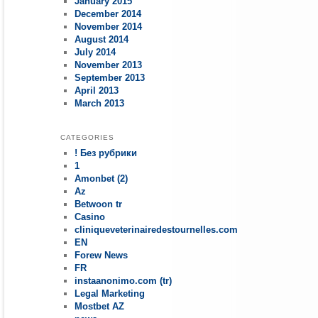
January 2015
December 2014
November 2014
August 2014
July 2014
November 2013
September 2013
April 2013
March 2013
CATEGORIES
! Без рубрики
1
Amonbet (2)
Az
Betwoon tr
Casino
cliniqueveterinairedestournelles.com
EN
Forew News
FR
instaanonimo.com (tr)
Legal Marketing
Mostbet AZ