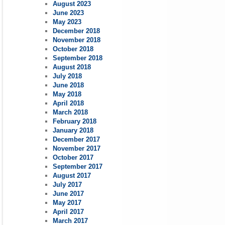
August 2023
June 2023
May 2023
December 2018
November 2018
October 2018
September 2018
August 2018
July 2018
June 2018
May 2018
April 2018
March 2018
February 2018
January 2018
December 2017
November 2017
October 2017
September 2017
August 2017
July 2017
June 2017
May 2017
April 2017
March 2017