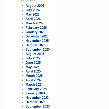
ARCHIVES
August 2026
July 2026
May 2026
April 2026
March 2026
February 2026
January 2026
December 2025
November 2025
October 2025
September 2025
August 2025
July 2025
June 2025
May 2025
April 2025
March 2025
April 2024
March 2024
February 2024
January 2024
November 2023
October 2023
September 2023