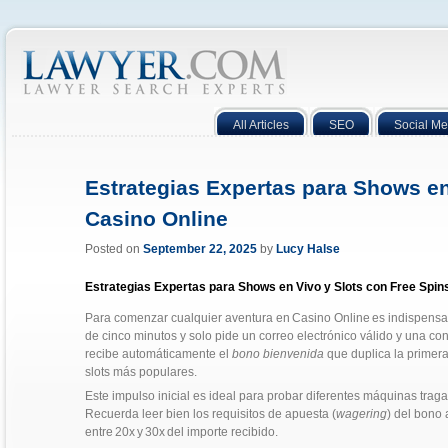
All Articles
SEO
Social Me
Estrategias Expertas para Shows en
Casino Online
Posted on
September 22, 2025
by
Lucy Halse
Estrategias Expertas para Shows en Vivo y Slots con Free Spin
Para comenzar cualquier aventura en Casino Online es indispensab
de cinco minutos y solo pide un correo electrónico válido y una co
recibe automáticamente el
bono bienvenida
que duplica la primera
slots más populares.
Este impulso inicial es ideal para probar diferentes máquinas tra
Recuerda leer bien los requisitos de apuesta (
wagering
) del bono
entre 20x y 30x del importe recibido.