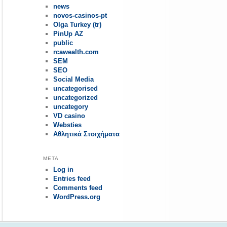
news
novos-casinos-pt
Olga Turkey (tr)
PinUp AZ
public
rcawealth.com
SEM
SEO
Social Media
uncategorised
uncategorized
uncategory
VD casino
Websties
Αθλητικά Στοιχήματα
META
Log in
Entries feed
Comments feed
WordPress.org