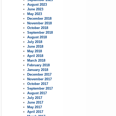
August 2023
June 2023
May 2023
December 2018
November 2018
October 2018
September 2018
August 2018
July 2018
June 2018
May 2018
April 2018
March 2018
February 2018
January 2018
December 2017
November 2017
October 2017
September 2017
August 2017
July 2017
June 2017
May 2017
April 2017