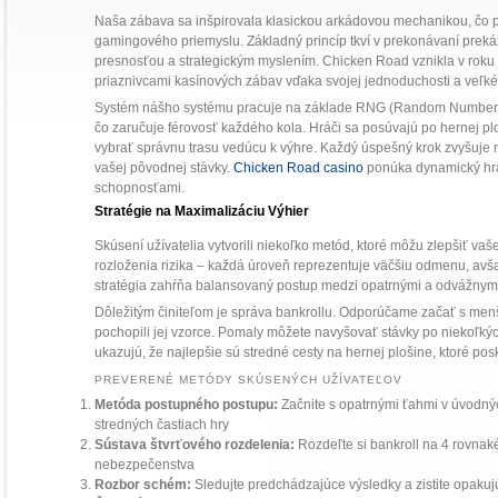
Naša zábava sa inšpirovala klasickou arkádovou mechanikou, čo pr
gamingového priemyslu. Základný princíp tkví v prekonávaní preká
presnosťou a strategickým myslením. Chicken Road vznikla v roku 2
priaznivcami kasínových zábav vďaka svojej jednoduchosti a veľké
Systém nášho systému pracuje na základe RNG (Random Number Ge
čo zaručuje férovosť každého kola. Hráči sa posúvajú po hernej 
vybrať správnu trasu vedúcu k výhre. Každý úspešný krok zvyšuje m
vašej pôvodnej stávky.
Chicken Road casino
ponúka dynamický hrá
schopnosťami.
Stratégie na Maximalizáciu Výhier
Skúsení užívatelia vytvorili niekoľko metód, ktoré môžu zlepšiť 
rozloženia rizika – každá úroveň reprezentuje väčšiu odmenu, av
stratégia zahŕňa balansovaný postup medzi opatrnými a odvážnym
Dôležitým činiteľom je správa bankrollu. Odporúčame začať s menš
pochopili jej vzorce. Pomaly môžete navyšovať stávky po niekoľk
ukazujú, že najlepšie sú stredné cesty na hernej plošine, ktoré posk
PREVERENÉ METÓDY SKÚSENÝCH UŽÍVATEĽOV
Metóda postupného postupu:
Začnite s opatrnými ťahmi v úvodnýc
stredných častiach hry
Sústava štvrťového rozdelenia:
Rozdeľte si bankroll na 4 rovnak
nebezpečenstva
Rozbor schém:
Sledujte predchádzajúce výsledky a zistite opaku