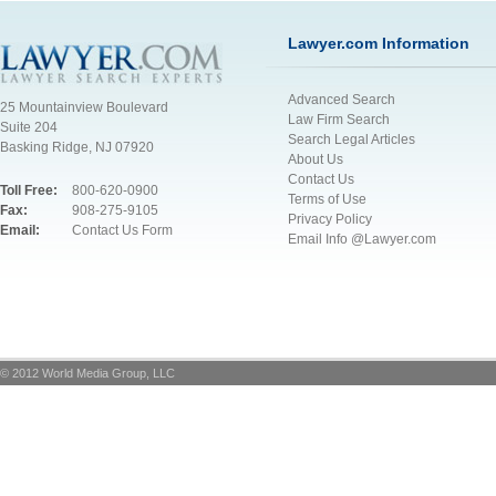
Lawyer.com Information
Advanced Search
25 Mountainview Boulevard
Law Firm Search
Suite 204
Search Legal Articles
Basking Ridge, NJ 07920
About Us
Contact Us
Toll Free:
800-620-0900
Terms of Use
Fax:
908-275-9105
Privacy Policy
Email:
Contact Us Form
Email Info @Lawyer.com
© 2012 World Media Group, LLC