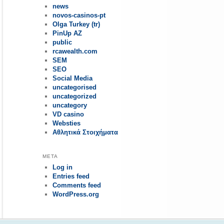
news
novos-casinos-pt
Olga Turkey (tr)
PinUp AZ
public
rcawealth.com
SEM
SEO
Social Media
uncategorised
uncategorized
uncategory
VD casino
Websties
Αθλητικά Στοιχήματα
META
Log in
Entries feed
Comments feed
WordPress.org