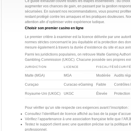
Ce guide exhaustif couvre toutes les étapes essentielles : du choix
augmenter vos chances de gain, en passant par la gestion respon
sécurisées. En suivant nos recommandations, vous pourrez profite
restant protégé contre les arnaques et les pratiques douteuses. No
attention afin d’optimiser votre expérience ludique.
Choisir son premier casino en ligne
Le premier critère à examiner est la licence délivrée par une autorit
normes strictes concernant le jeu équitable et la protection des d
mesure également à travers la durée d’existence du site et aux avis
Parmi les juridictions populaires, on retrouve Malte Gaming Auth
Gambling Commission (UKGC). Chacune possède ses propres exigen
JURIDICTION
LICENCE
FISCALITÉ
SÉCURIT
Malte (MGA)
MGA
Modérée
Audits rég
Curaçao
Curacao eGaming
Faible
Contrôles 
Royaume‑Uni (UKGC)
UKGC
Élevée
Protection
Pour vérifier qu’un site respecte ces exigences avant l’inscription :
Consultez l’identifiant de licence affiché au bas de la page d’accuei
Vérifiez l’appartenance à une association française telle que l’AR
Testez le support client avec une question précise sur la politique
professionnel.