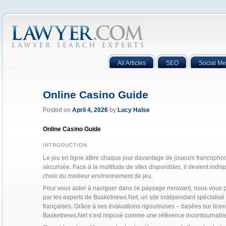
All Articles
SEO
Social Me
Online Casino Guide
Posted on
April 4, 2026
by
Lucy Halse
Online Casino Guide
INTRODUCTION
Le jeu en ligne attire chaque jour davantage de joueurs francophone
sécurisée. Face à la multitude de sites disponibles, il devient indi
choix du meilleur environnement de jeu.
Pour vous aider à naviguer dans ce paysage mouvant, nous vous 
par les experts de Basketnews.Net, un site indépendant spécialisé
françaises. Grâce à ses évaluations rigoureuses – basées sur licenc
Basketnews.Net s’est imposé comme une référence incontournable