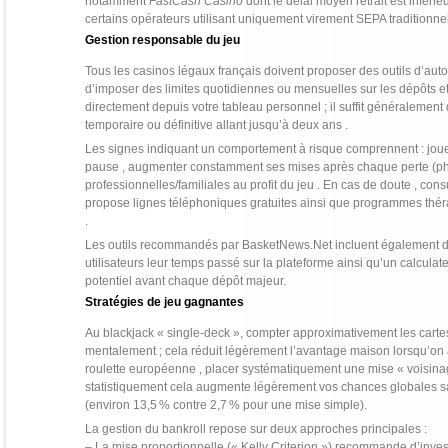
notamment
FastCash Casino
dont le délai moyen retrait est inféri
certains opérateurs utilisant uniquement virement SEPA traditionnel
Gestion responsable du jeu
Tous les casinos légaux français doivent proposer des outils d’auto
d’imposer des limites quotidiennes ou mensuelles sur les dépôts e
directement depuis votre tableau personnel ; il suffit généralement 
temporaire ou définitive allant jusqu’à deux ans .
Les signes indiquant un comportement à risque comprennent : jou
pause , augmenter constamment ses mises après chaque perte (ph
professionnelles/familiales au profit du jeu . En cas de doute , c
propose lignes téléphoniques gratuites ainsi que programmes thér
.
Les outils recommandés par BasketNews.Net incluent également de
utilisateurs leur temps passé sur la plateforme ainsi qu’un calculate
potentiel avant chaque dépôt majeur.
Stratégies de jeu gagnantes
Au blackjack « single‑deck », compter approximativement les cartes 
mentalement ; cela réduit légèrement l’avantage maison lorsqu’on aj
roulette européenne , placer systématiquement une mise « voisina
statistiquement cela augmente légèrement vos chances globales sa
(environ 13,5 % contre 2,7 % pour une mise simple).
La gestion du bankroll repose sur deux approches principales :
– La mise proportionnelle (« Kelly Criterion ») recommande d’invest