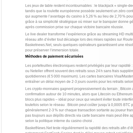
Les jeux de table restent incontournables : le blackjack « single‑de
tandis que la roulette européenne possède seulement un zéro cont
qui augmente l’avantage du casino à 5,26 % au lieu de 2,70 % pou
grâce à sa simplicité stratégique où miser sur le banquier donne
après commission prise sur chaque victoire bancaire réussie.
Le live dealer transforme l’expérience grâce au streaming HD multi‑c
réseau afin d’éviter tout décalage lors des mises rapides sur
Roulet
Basketnews.Net, seuls quelques opérateurs garantissent une réso
pour préserver l’immersion totale.
Méthodes de paiement sécurisées
Les portefeuilles électroniques restent privilégiés par leur rapidité
ou Neteller offrent souvent des retraits sous 24 h sans frais supplé
quotidiennes (€ 5 000 maximum). Les cartes bancaires Visa/Maste
entraîner un délai moyen de 2‑3 jours ouvrés pour les retraits selo
Les crypto‑monnaies gagnent progressivement du terrain ; Bitcoi
confirmation autour de 10 minutes, alors que Litecoin ou Ethereu
blocs plus rapides – idéal pour ceux qui veulent éviter toute interfé
toutefois selon le réseau : Bitcoin peut coûter jusqu’à 0,0005 BTC p
généralement 2‑3 % sur chaque transaction sortante au joueur franç
pas toujours aux dépôts directs via carte bancaire mais peut être 
selon la politique interne du casino choisi .
BasketNews.Net teste régulièrement la rapidité des retraits afin d