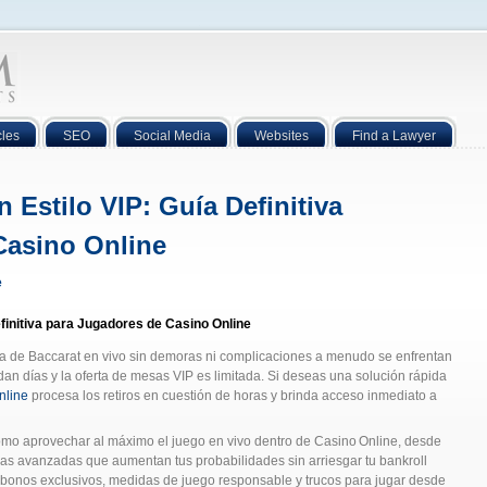
cles
SEO
Social Media
Websites
Find a Lawyer
 Estilo VIP: Guía Definitiva
Casino Online
e
efinitiva para Jugadores de Casino Online
a de Baccarat en vivo sin demoras ni complicaciones a menudo se enfrentan
dan días y la oferta de mesas VIP es limitada. Si deseas una solución rápida
nline
procesa los retiros en cuestión de horas y brinda acceso inmediato a
mo aprovechar al máximo el juego en vivo dentro de Casino Online, desde
gias avanzadas que aumentan tus probabilidades sin arriesgar tu bankroll
onos exclusivos, medidas de juego responsable y trucos para jugar desde