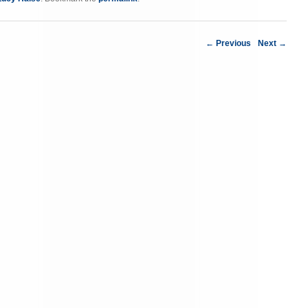
Post navigation
←
Previous
Next
→