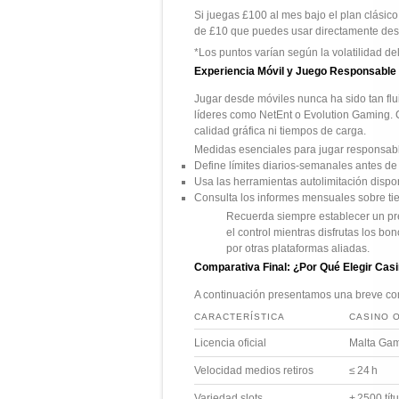
Si juegas £100 al mes bajo el plan clásic
de £10 que puedes usar directamente des
*Los puntos varían según la volatilidad de
Experiencia Móvil y Juego Responsable
Jugar desde móviles nunca ha sido tan fl
líderes como NetEnt o Evolution Gaming. C
calidad gráfica ni tiempos de carga.
Medidas esenciales para jugar responsa
Define límites diarios‑semanales antes de 
Usa las herramientas autolimitación dispo
Consulta los informes mensuales sobre ti
Recuerda siempre establecer un pre
el control mientras disfrutas los b
por otras plataformas aliadas.
Comparativa Final: ¿Por Qué Elegir Casi
A continuación presentamos una breve com
CARACTERÍSTICA
CASINO 
Licencia oficial
Malta Gam
Velocidad medios retiros
≤ 24 h
Variedad slots
+ 2500 tít