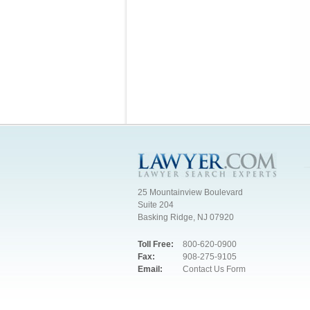
25 Mountainview Boulevard
Suite 204
Basking Ridge, NJ 07920
Toll Free:
800-620-0900
Fax:
908-275-9105
Email:
Contact Us Form