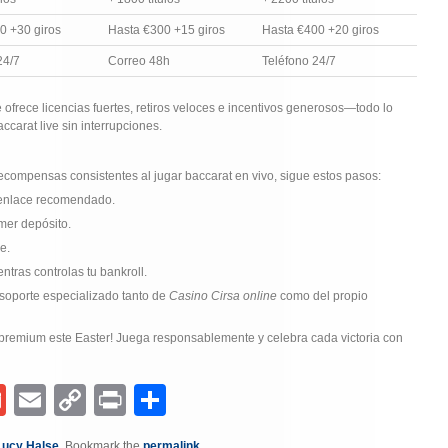
0 +30 giros
Hasta €300 +15 giros
Hasta €400 +20 giros
24/7
Correo 48h
Teléfono 24/7
ofrece licencias fuertes, retiros veloces e incentivos generosos—todo lo
ccarat live sin interrupciones.
ecompensas consistentes al jugar baccarat en vivo, sigue estos pasos:
 enlace recomendado.
imer depósito.
e.
ntras controlas tu bankroll.
 soporte especializado tanto de
Casino Cirsa online
como del propio
a premium este Easter! Juega responsablemente y celebra cada victoria con
nger
Gmail
Email
Copy
Print
Share
Link
Lucy Halse
. Bookmark the
permalink
.