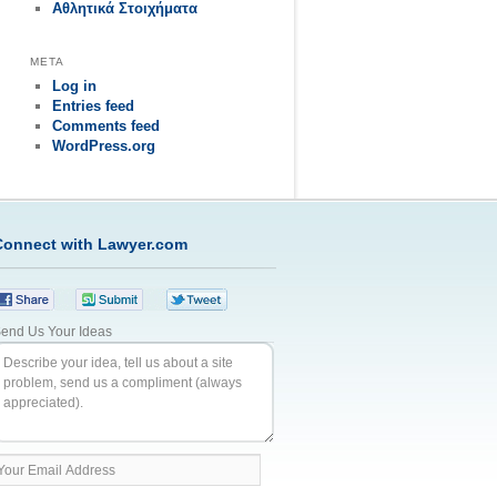
Αθλητικά Στοιχήματα
META
Log in
Entries feed
Comments feed
WordPress.org
Connect with Lawyer.com
end Us Your Ideas