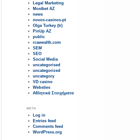
Legal Marketing
Mostbet AZ
news
novos-casinos-pt
Olga Turkey (tr)
PinUp AZ
public
rcawealth.com
SEM
SEO
Social Media
uncategorised
uncategorized
uncategory
VD casino
Websties
Αθλητικά Στοιχήματα
META
Log in
Entries feed
Comments feed
WordPress.org