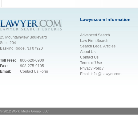
Lawyer.com Information
Advanced Search
25 Mountainview Boulevard
Law Firm Search
Suite 204
Search Legal Articles
Basking Ridge, NJ 07920
About Us
Contact Us
Toll Free:
800-620-0900
Terms of Use
Fax:
908-275-9105
Privacy Policy
Email:
Contact Us Form
Email Info @Lawyer.com
© 2012 World Media Group, LLC