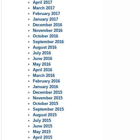
April 2017
March 2017
February 2017
January 2017
December 2016
November 2016
October 2016
September 2016
August 2016
July 2016
June 2016
May 2016
April 2016
March 2016
February 2016
January 2016
December 2015
November 2015
October 2015
September 2015
August 2015
July 2015
June 2015
May 2015
April 2015