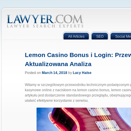
All Articles
SEO
Social Me
Lemon Casino Bonus i Login: Przewo
Aktualizowana Analiza
Posted on
March 14, 2018
by
Lucy Halse
Witamy w szczegółowym przewodniku technicznym poświęconym p
kasynowe online z naciskiem na lemon casino bonus, lemon casino
artykułu jest dostarczenie standardowego przeglądu, obejmującego 
ułatwić efektywne korzystanie z serwisu.