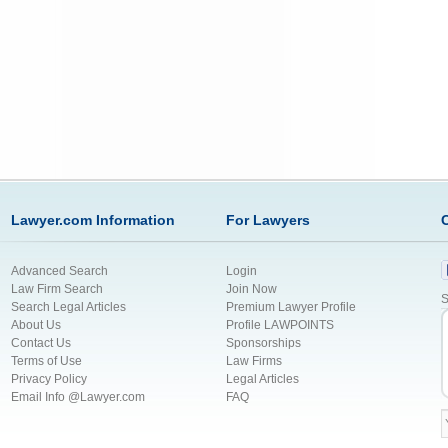
Lawyer.com Information
For Lawyers
Advanced Search
Login
Law Firm Search
Join Now
S
Search Legal Articles
Premium Lawyer Profile
About Us
Profile LAWPOINTS
Contact Us
Sponsorships
Terms of Use
Law Firms
Privacy Policy
Legal Articles
Email Info @Lawyer.com
FAQ