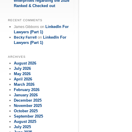
enterprises regarding the 2026
Ranked & Checked out
RECENT COMMENTS
on
LinkedIn For
James Gibbons
Lawyers (Part 1)
on
LinkedIn For
Becky Farrell
Lawyers (Part 1)
ARCHIVES
August 2026
July 2026
May 2026
April 2026
March 2026
February 2026
January 2026
December 2025
November 2025
October 2025
September 2025
August 2025
July 2025