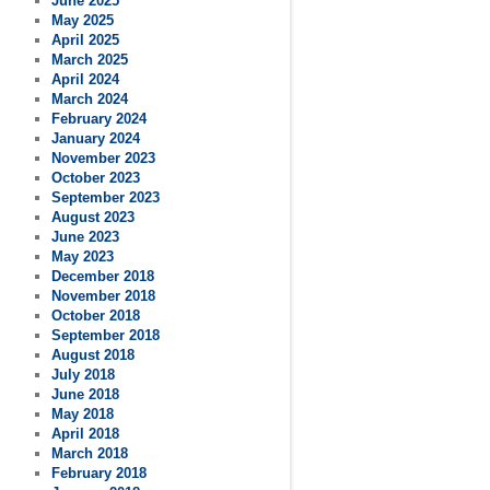
June 2025
May 2025
April 2025
March 2025
April 2024
March 2024
February 2024
January 2024
November 2023
October 2023
September 2023
August 2023
June 2023
May 2023
December 2018
November 2018
October 2018
September 2018
August 2018
July 2018
June 2018
May 2018
April 2018
March 2018
February 2018