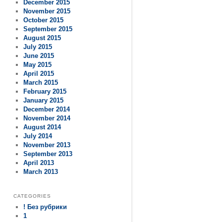
December 2015
November 2015
October 2015
September 2015
August 2015
July 2015
June 2015
May 2015
April 2015
March 2015
February 2015
January 2015
December 2014
November 2014
August 2014
July 2014
November 2013
September 2013
April 2013
March 2013
CATEGORIES
! Без рубрики
1