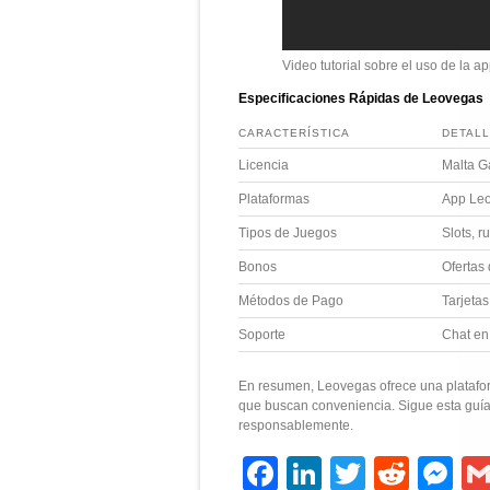
Video tutorial sobre el uso de la a
Especificaciones Rápidas de Leovegas
CARACTERÍSTICA
DETAL
Licencia
Malta G
Plataformas
App Leo
Tipos de Juegos
Slots, r
Bonos
Ofertas
Métodos de Pago
Tarjetas
Soporte
Chat en
En resumen, Leovegas ofrece una platafor
que buscan conveniencia. Sigue esta guía 
responsablemente.
Facebook
LinkedIn
Twitter
Reddit
Messe