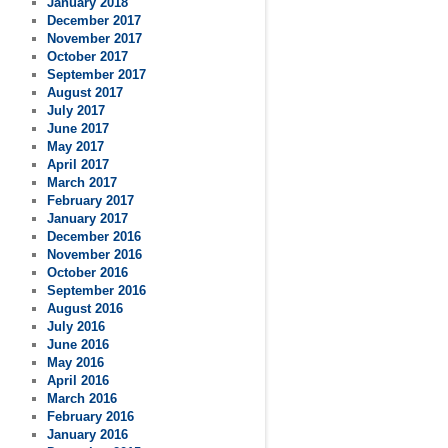
January 2018
December 2017
November 2017
October 2017
September 2017
August 2017
July 2017
June 2017
May 2017
April 2017
March 2017
February 2017
January 2017
December 2016
November 2016
October 2016
September 2016
August 2016
July 2016
June 2016
May 2016
April 2016
March 2016
February 2016
January 2016