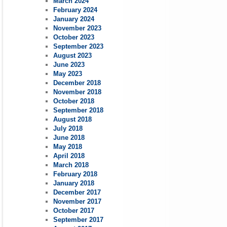
March 2024
February 2024
January 2024
November 2023
October 2023
September 2023
August 2023
June 2023
May 2023
December 2018
November 2018
October 2018
September 2018
August 2018
July 2018
June 2018
May 2018
April 2018
March 2018
February 2018
January 2018
December 2017
November 2017
October 2017
September 2017