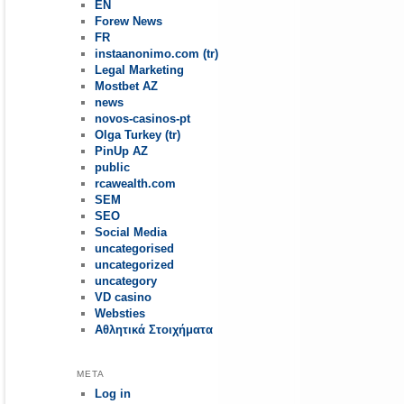
EN
Forew News
FR
instaanonimo.com (tr)
Legal Marketing
Mostbet AZ
news
novos-casinos-pt
Olga Turkey (tr)
PinUp AZ
public
rcawealth.com
SEM
SEO
Social Media
uncategorised
uncategorized
uncategory
VD casino
Websties
Αθλητικά Στοιχήματα
META
Log in