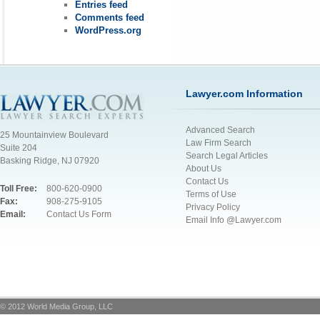
Entries feed
Comments feed
WordPress.org
Lawyer.com Information
Advanced Search
25 Mountainview Boulevard
Law Firm Search
Suite 204
Search Legal Articles
Basking Ridge, NJ 07920
About Us
Contact Us
Toll Free:
800-620-0900
Terms of Use
Fax:
908-275-9105
Privacy Policy
Email:
Contact Us Form
Email Info @Lawyer.com
© 2012 World Media Group, LLC