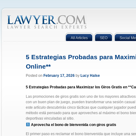
All Articles
SEO
Social Me
5 Estrategias Probadas para Maximi
Online**
Posted on
February 17, 2026
by
Lucy Halse
5 Estrategias Probadas para Maximizar los Giros Gratis en **Ca
Las promociones de giros gratis son uno de los mayores atractivo
con un buen plan de juego, pueden transformar una sesión casual 
este artículo descubrirás cinco tácticas que cualquier jugador pu
método está pensado para que aproveches al máximo el bono bienve
deportivas vinculadas al sitio.
Aprovecha el bono de bienvenida con giros gratis
El primer paso es reclamar el bono bienvenida que incluye una seri