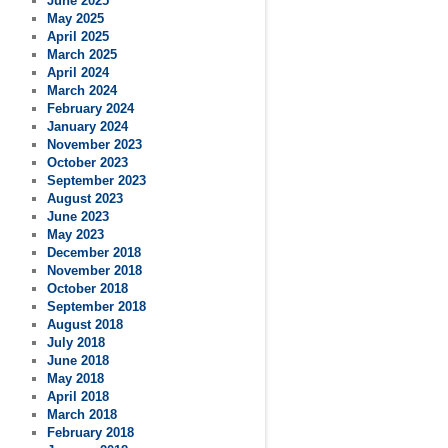
June 2025
May 2025
April 2025
March 2025
April 2024
March 2024
February 2024
January 2024
November 2023
October 2023
September 2023
August 2023
June 2023
May 2023
December 2018
November 2018
October 2018
September 2018
August 2018
July 2018
June 2018
May 2018
April 2018
March 2018
February 2018