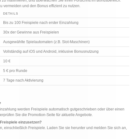
zu maximieren, und überwachen Sie Ihren Fortschritt im Bonusbereich.
 zu vermeiden und den Bonus effizient zu nutzen.
DETAILS
Bis zu 100 Freispiele nach erster Einzahlung
30x der Gewinne aus Freispielen
Ausgewählte Spielautomaten (z.B. Slot-Maschinen)
Vollständig auf iOS und Android, inklusive Bonusnutzung
10 €
5 € pro Runde
7 Tage nach Aktivierung
?
Einzahlung werden Freispiele automatisch gutgeschrieben oder über einen
rprüfen Sie die Promotion-Seite für aktuelle Angebote.
 Freispiele einzusetzen?
en, einschließlich Freispiele. Laden Sie sie herunter und melden Sie sich an,