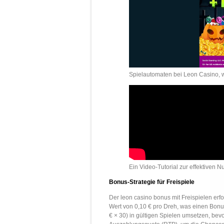
Spielautomaten bei Leon Casino, 
Ein Video-Tutorial zur effektiven 
Bonus-Strategie für Freispiele
Der leon casino bonus mit Freispielen erfo
Wert von 0,10 € pro Dreh, was einen Bonu
€ × 30) in gültigen Spielen umsetzen, bev