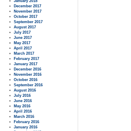
January 2018
December 2017
November 2017
October 2017
September 2017
August 2017
July 2017
June 2017
May 2017
April 2017
March 2017
February 2017
January 2017
December 2016
November 2016
October 2016
September 2016
August 2016
July 2016
June 2016
May 2016
April 2016
March 2016
February 2016
January 2016