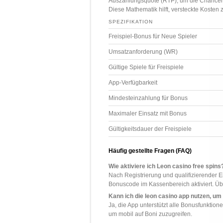
Auszahlungsquote (RTP), um die Chancen 
Diese Mathematik hilft, versteckte Kosten
SPEZIFIKATION
Freispiel-Bonus für Neue Spieler
Umsatzanforderung (WR)
Gültige Spiele für Freispiele
App-Verfügbarkeit
Mindesteinzahlung für Bonus
Maximaler Einsatz mit Bonus
Gültigkeitsdauer der Freispiele
Häufig gestellte Fragen (FAQ)
Wie aktiviere ich Leon casino free spins
Nach Registrierung und qualifizierender 
Bonuscode im Kassenbereich aktiviert. Übe
Kann ich die leon casino app nutzen, um
Ja, die App unterstützt alle Bonusfunktion
um mobil auf Boni zuzugreifen.