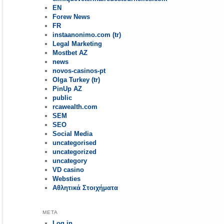
EN
Forew News
FR
instaanonimo.com (tr)
Legal Marketing
Mostbet AZ
news
novos-casinos-pt
Olga Turkey (tr)
PinUp AZ
public
rcawealth.com
SEM
SEO
Social Media
uncategorised
uncategorized
uncategory
VD casino
Websties
Αθλητικά Στοιχήματα
META
Log in