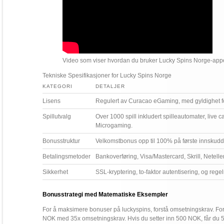
Video som viser hvordan du bruker Lucky Spins Norge-appen
Tekniske Spesifikasjoner for Lucky Spins Norge
KATEGORI
DETALJER
Lisens
Regulert av Curacao eGaming, med gyldighet fo
Spillutvalg
Over 1000 spill inkludert spilleautomater, live 
Microgaming.
Bonusstruktur
Velkomstbonus opp til 100% på første innskud
Betalingsmetoder
Bankoverføring, Visa/Mastercard, Skrill, Neteller;
Sikkerhet
SSL-kryptering, to-faktor autentisering, og regelre
Bonusstrategi med Matematiske Eksempler
For å maksimere bonuser på luckyspins, forstå omsetningskrav. F
NOK med 35x omsetningskrav. Hvis du setter inn 500 NOK, får du 5