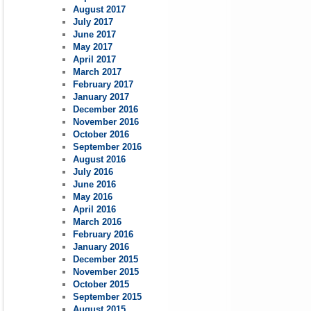
August 2017
July 2017
June 2017
May 2017
April 2017
March 2017
February 2017
January 2017
December 2016
November 2016
October 2016
September 2016
August 2016
July 2016
June 2016
May 2016
April 2016
March 2016
February 2016
January 2016
December 2015
November 2015
October 2015
September 2015
August 2015