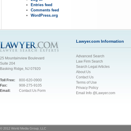
Entries feed
Comments feed
WordPress.org
Lawyer.com Information
Advanced Search
25 Mountainview Boulevard
Law Firm Search
Suite 204
Search Legal Articles
Basking Ridge, NJ 07920
About Us
Contact Us
Toll Free:
800-620-0900
Terms of Use
Fax:
908-275-9105
Privacy Policy
Email:
Contact Us Form
Email Info @Lawyer.com
© 2012 World Media Group, LLC