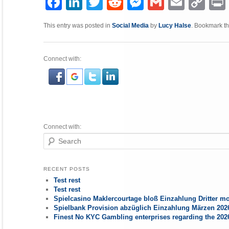
Facebook
LinkedIn
Twitter
Reddit
Messenger
Gmail
Email
Copy
P
Link
This entry was posted in
Social Media
by
Lucy Halse
. Bookmark t
Connect with:
Connect with:
Search
RECENT POSTS
Test rest
Test rest
Spielcasino Maklercourtage bloß Einzahlung Dritter mo
Spielbank Provision abzüglich Einzahlung Märzen 2026
Finest No KYC Gambling enterprises regarding the 20