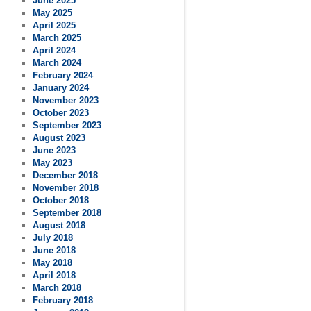
June 2025
May 2025
April 2025
March 2025
April 2024
March 2024
February 2024
January 2024
November 2023
October 2023
September 2023
August 2023
June 2023
May 2023
December 2018
November 2018
October 2018
September 2018
August 2018
July 2018
June 2018
May 2018
April 2018
March 2018
February 2018