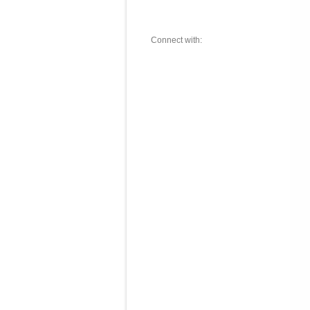
Connect with: