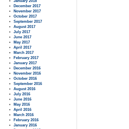
January 2018
December 2017
November 2017
October 2017
September 2017
August 2017
July 2017
June 2017
May 2017
April 2017
March 2017
February 2017
January 2017
December 2016
November 2016
October 2016
September 2016
August 2016
July 2016
June 2016
May 2016
April 2016
March 2016
February 2016
January 2016