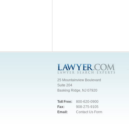
25 Mountainview Boulevard
Suite 204
Basking Ridge, NJ 07920
Toll Free:
800-620-0900
Fax:
908-275-9105
Email:
Contact Us Form