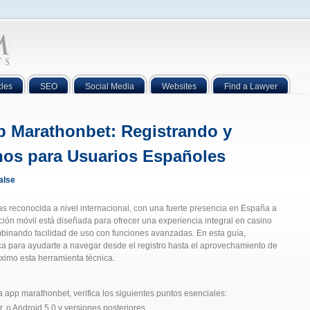
cles
SEO
Social Media
Websites
Find a Lawyer
p Marathonbet: Registrando y
os para Usuarios Españoles
alse
s reconocida a nivel internacional, con una fuerte presencia en España a
ación móvil está diseñada para ofrecer una experiencia integral en casino
inando facilidad de uso con funciones avanzadas. En esta guía,
ca para ayudarte a navegar desde el registro hasta el aprovechamiento de
imo esta herramienta técnica.
 app marathonbet, verifica los siguientes puntos esenciales:
, o Android 5.0 y versiones posteriores.