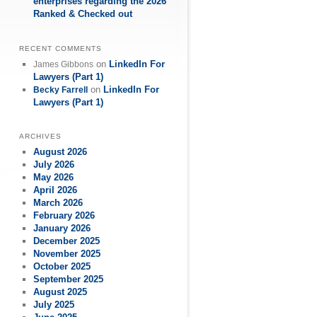
enterprises regarding the 2026
Ranked & Checked out
RECENT COMMENTS
on
LinkedIn For
James Gibbons
Lawyers (Part 1)
on
LinkedIn For
Becky Farrell
Lawyers (Part 1)
ARCHIVES
August 2026
July 2026
May 2026
April 2026
March 2026
February 2026
January 2026
December 2025
November 2025
October 2025
September 2025
August 2025
July 2025