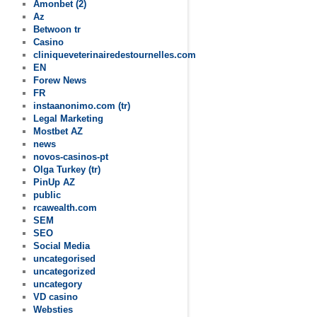
Amonbet (2)
Az
Betwoon tr
Casino
cliniqueveterinairedestournelles.com
EN
Forew News
FR
instaanonimo.com (tr)
Legal Marketing
Mostbet AZ
news
novos-casinos-pt
Olga Turkey (tr)
PinUp AZ
public
rcawealth.com
SEM
SEO
Social Media
uncategorised
uncategorized
uncategory
VD casino
Websties