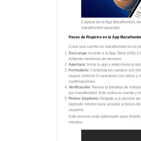
Captura de la App Marathonbet, de
marathonbet apuestas.
Pasos de Registro en la App Marathonbe
Crear una cuenta en marathonbet es un pr
Descarga:
Accede a la App Store (iOS) o G
evitando versiones de terceros.
Apertura:
Inicia la app y selecciona la opc
Formulario:
Completa los campos con info
segura (mínimo 8 caracteres con letras y n
confirmaciones.
Verificación:
Revisa tu bandeja de entrada 
por marathonbet. Esto activa tu cuenta y m
Primer Depósito:
Dirígete a la sección de 
depósito mínimo para acceder a bonos de 
usuarios.
Este proceso está optimizado para mobil
minutos.