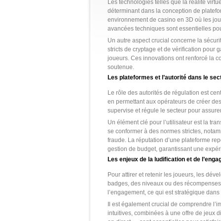
Les technologies telles que la réalité virtue
déterminant dans la conception de platef
environnement de casino en 3D où les jou
avancées techniques sont essentielles pour 
Un autre aspect crucial concerne la sécurité
stricts de cryptage et de vérification pour
joueurs. Ces innovations ont renforcé la c
soutenue.
Les plateformes et l’autorité dans le sec
Le rôle des autorités de régulation est ce
en permettant aux opérateurs de créer des 
supervise et régule le secteur pour assure
Un élément clé pour l’utilisateur est la tr
se conformer à des normes strictes, notam
fraude. La réputation d’une plateforme rep
gestion de budget, garantissant une expér
Les enjeux de la ludification et de l’eng
Pour attirer et retenir les joueurs, les d
badges, des niveaux ou des récompenses. 
l’engagement, ce qui est stratégique dans
Il est également crucial de comprendre l’im
intuitives, combinées à une offre de jeux d