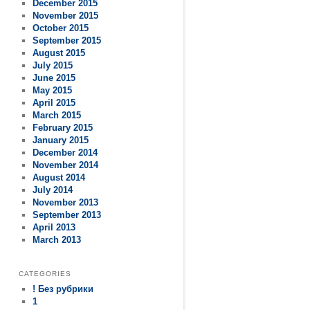
December 2015
November 2015
October 2015
September 2015
August 2015
July 2015
June 2015
May 2015
April 2015
March 2015
February 2015
January 2015
December 2014
November 2014
August 2014
July 2014
November 2013
September 2013
April 2013
March 2013
CATEGORIES
! Без рубрики
1