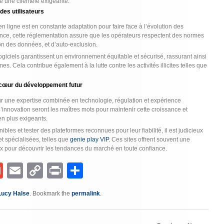
re une clientèle exigeante.
des utilisateurs
en ligne est en constante adaptation pour faire face à l’évolution des
nce, cette réglementation assure que les opérateurs respectent des normes
ion des données, et d’auto-exclusion.
 logiciels garantissent un environnement équitable et sécurisé, rassurant ainsi
mes. Cela contribue également à la lutte contre les activités illicites telles que
u cœur du développement futur
r une expertise combinée en technologie, régulation et expérience
t l’innovation seront les maîtres mots pour maintenir cette croissance et
en plus exigeants.
ibles et tester des plateformes reconnues pour leur fiabilité, il est judicieux
et spécialisées, telles que
genie play VIP
. Ces sites offrent souvent une
ux pour découvrir les tendances du marché en toute confiance.
nger
Gmail
Email
Copy
Print
Share
Link
Lucy Halse
. Bookmark the
permalink
.
Post navigation