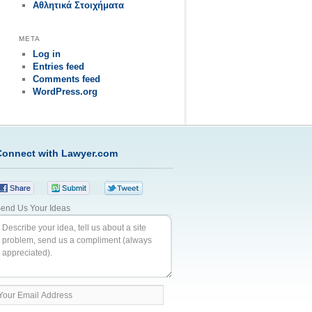
Αθλητικά Στοιχήματα
META
Log in
Entries feed
Comments feed
WordPress.org
Connect with Lawyer.com
end Us Your Ideas