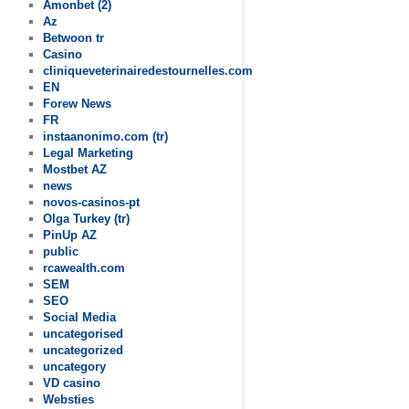
Amonbet (2)
Az
Betwoon tr
Casino
cliniqueveterinairedestournelles.com
EN
Forew News
FR
instaanonimo.com (tr)
Legal Marketing
Mostbet AZ
news
novos-casinos-pt
Olga Turkey (tr)
PinUp AZ
public
rcawealth.com
SEM
SEO
Social Media
uncategorised
uncategorized
uncategory
VD casino
Websties