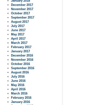
January 2018
December 2017
November 2017
October 2017
September 2017
August 2017
July 2017
June 2017
May 2017
April 2017
March 2017
February 2017
January 2017
December 2016
November 2016
October 2016
September 2016
August 2016
July 2016
June 2016
May 2016
April 2016
March 2016
February 2016
January 2016