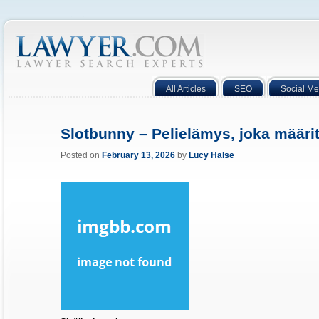
All Articles
SEO
Social Me
Slotbunny – Pelielämys, joka määritt
Posted on
February 13, 2026
by
Lucy Halse