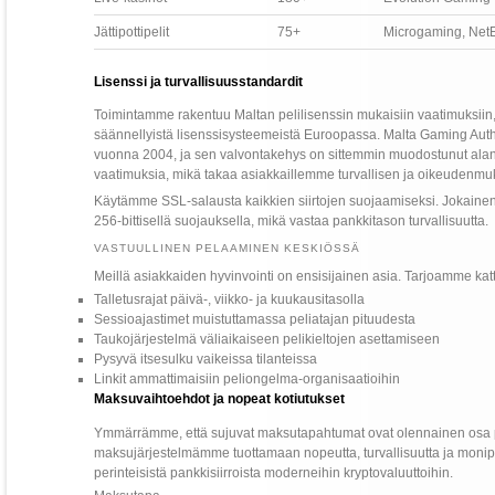
Jättipottipelit
75+
Microgaming, Net
Lisenssi ja turvallisuusstandardit
Toimintamme rakentuu Maltan pelilisenssin mukaisiin vaatimuksiin,
säännellyistä lisenssisysteemeistä Euroopassa. Malta Gaming Auth
vuonna 2004, ja sen valvontakehys on sittemmin muodostunut ala
vaatimuksia, mikä takaa asiakkaillemme turvallisen ja oikeudenmu
Käytämme SSL-salausta kaikkien siirtojen suojaamiseksi. Jokainen
256-bittisellä suojauksella, mikä vastaa pankkitason turvallisuutta.
VASTUULLINEN PELAAMINEN KESKIÖSSÄ
Meillä asiakkaiden hyvinvointi on ensisijainen asia. Tarjoamme ka
Talletusrajat päivä-, viikko- ja kuukausitasolla
Sessioajastimet muistuttamassa peliatajan pituudesta
Taukojärjestelmä väliaikaiseen pelikieltojen asettamiseen
Pysyvä itsesulku vaikeissa tilanteissa
Linkit ammattimaisiin peliongelma-organisaatioihin
Maksuvaihtoehdot ja nopeat kotiutukset
Ymmärrämme, että sujuvat maksutapahtumat ovat olennainen osa 
maksujärjestelmämme tuottamaan nopeutta, turvallisuutta ja moni
perinteisistä pankkisiirroista moderneihin kryptovaluuttoihin.