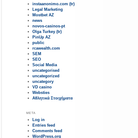
instaanonimo.com (tr)
Legal Marketing
Mostbet AZ
news
novos-casinos-pt
Olga Turkey (tr)
PinUp AZ
public
rcawealth.com
SEM
SEO
Social Media
uncategorised
uncategorized
uncategory
VD casino
Websties
Αθλητικά Στοιχήματα
META
Log in
Entries feed
Comments feed
WordPress.org