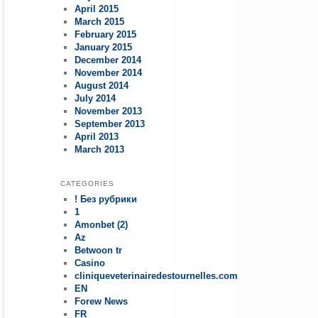
April 2015
March 2015
February 2015
January 2015
December 2014
November 2014
August 2014
July 2014
November 2013
September 2013
April 2013
March 2013
CATEGORIES
! Без рубрики
1
Amonbet (2)
Az
Betwoon tr
Casino
cliniqueveterinairedestournelles.com
EN
Forew News
FR