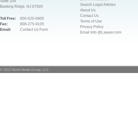
Suite 204
Search Legal Articles
Basking Ridge, NJ 07920
About Us
Contact Us
Toll Free:
800-620-0900
Terms of Use
Fax:
908-275-9105
Privacy Policy
Email:
Contact Us Form
Email Info @Lawyer.com
© 2012 World Media Group, LLC