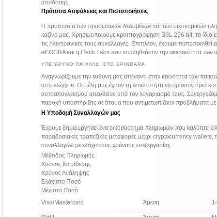
απόδοσης
Πρότυπα Ασφάλειας και Πιστοποιήσεις
Η προστασία των προσωπικών δεδομένων και των οικονομικών πληρ
καζίνο μας. Χρησιμοποιούμε κρυπτογράφηση SSL 256-bit, το ίδιο 
τις ηλεκτρονικές τους συναλλαγές. Επιπλέον, έχουμε πιστοποιηθε
eCOGRA και η iTech Labs που επαληθεύουν την ακεραιότητα των σ
ΥΠΕΎΘΥΝΟ ΠΑΙΧΝΊΔΙ ΣΤΟ SPINBARA
Αναγνωρίζουμε την ευθύνη μας απέναντι στην κοινότητα των παικτ
αυτοελέγχου. Οι μέλη μας έχουν τη δυνατότητα να ορίσουν όρια κα
αυτοαποκλεισμού απευθείας από τον λογαριασμό τους. Συνεργαζόμ
παροχή υποστήριξης σε άτομα που αντιμετωπίζουν προβλήματα με 
Η Υποδομή Συναλλαγών μας
Έχουμε δημιουργήσει ένα οικοσύστημα πληρωμών που καλύπτει όλε
παραδοσιακές τραπεζικές μεταφορές μέχρι cryptocurrency wallets, 
συναλλαγών με ελάχιστους χρόνους επεξεργασίας.
Μέθοδος Πληρωμής
Χρόνος Κατάθεσης
Χρόνος Ανάληψης
Ελάχιστο Ποσό
Μέγιστο Ποσό
Visa/Mastercard
Άμεση
1