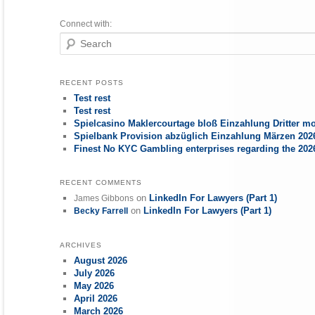
Connect with:
Search
RECENT POSTS
Test rest
Test rest
Spielcasino Maklercourtage bloß Einzahlung Dritter mo
Spielbank Provision abzüglich Einzahlung Märzen 2026
Finest No KYC Gambling enterprises regarding the 20
RECENT COMMENTS
on
LinkedIn For Lawyers (Part 1)
James Gibbons
on
LinkedIn For Lawyers (Part 1)
Becky Farrell
ARCHIVES
August 2026
July 2026
May 2026
April 2026
March 2026