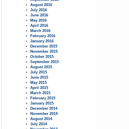
August 2016
July 2016
June 2016
May 2016
April 2016
March 2016
February 2016
January 2016
December 2015
November 2015
October 2015
September 2015
August 2015
July 2015
June 2015
May 2015
April 2015
March 2015
February 2015
January 2015
December 2014
November 2014
August 2014
July 2014