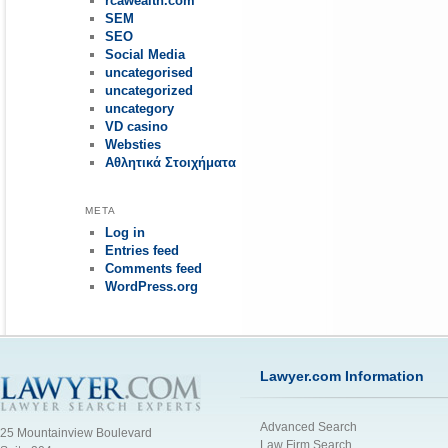
rcawealth.com
SEM
SEO
Social Media
uncategorised
uncategorized
uncategory
VD casino
Websties
Αθλητικά Στοιχήματα
META
Log in
Entries feed
Comments feed
WordPress.org
Lawyer.com Information
Advanced Search
25 Mountainview Boulevard
Law Firm Search