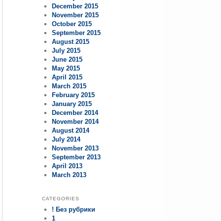
December 2015
November 2015
October 2015
September 2015
August 2015
July 2015
June 2015
May 2015
April 2015
March 2015
February 2015
January 2015
December 2014
November 2014
August 2014
July 2014
November 2013
September 2013
April 2013
March 2013
CATEGORIES
! Без рубрики
1