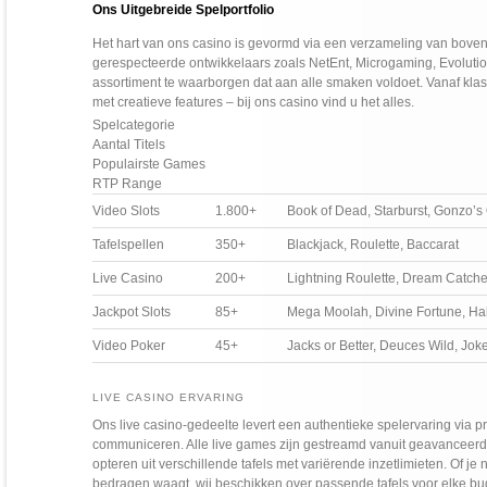
Ons Uitgebreide Spelportfolio
Het hart van ons casino is gevormd via een verzameling van bove
gerespecteerde ontwikkelaars zoals NetEnt, Microgaming, Evoluti
assortiment te waarborgen dat aan alle smaken voldoet. Vanaf klas
met creatieve features – bij ons casino vind u het alles.
Spelcategorie
Aantal Titels
Populairste Games
RTP Range
Video Slots
1.800+
Book of Dead, Starburst, Gonzo’s
Tafelspellen
350+
Blackjack, Roulette, Baccarat
Live Casino
200+
Lightning Roulette, Dream Catche
Jackpot Slots
85+
Mega Moolah, Divine Fortune, Hal
Video Poker
45+
Jacks or Better, Deuces Wild, Jok
LIVE CASINO ERVARING
Ons live casino-gedeelte levert een authentieke spelervaring via pr
communiceren. Alle live games zijn gestreamd vanuit geavanceerde s
opteren uit verschillende tafels met variërende inzetlimieten. Of je
bedragen waagt, wij beschikken over passende tafels voor elke bu