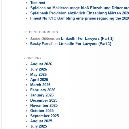
Test rest
Spielcasino Maklercourtage bloß Einzahlung Dritter mo
Spielbank Provision abzüglich Einzahlung Märzen 2026
Finest No KYC Gambling enterprises regarding the 20
RECENT COMMENTS
on
LinkedIn For Lawyers (Part 1)
James Gibbons
on
LinkedIn For Lawyers (Part 1)
Becky Farrell
ARCHIVES
August 2026
July 2026
May 2026
April 2026
March 2026
February 2026
January 2026
December 2025
November 2025
October 2025
September 2025
August 2025
July 2025