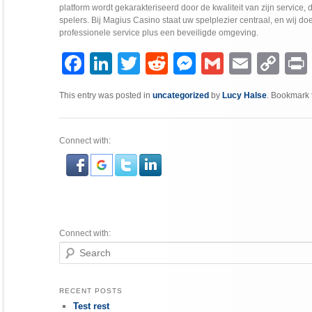
platform wordt gekarakteriseerd door de kwaliteit van zijn service, de
spelers. Bij Magius Casino staat uw spelplezier centraal, en wij d
professionele service plus een beveiligde omgeving.
Facebook
LinkedIn
Twitter
Reddit
Messenger
Gmail
Email
Copy
P
Link
This entry was posted in
uncategorized
by
Lucy Halse
. Bookmark
Connect with:
Connect with:
Search
RECENT POSTS
Test rest