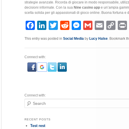
strategie avanzate. Ricorda di giocare in modo responsabile, utili
decisioni informate. Con la sua
Nine casino app
e un’ampia gamma 
scelta solida per gli appassionati di gioco online. Buona fortuna e di
Facebook
LinkedIn
Twitter
Reddit
Messenger
Gmail
Email
Copy
P
Link
This entry was posted in
Social Media
by
Lucy Halse
. Bookmark t
Connect with:
Connect with:
Search
RECENT POSTS
Test rest