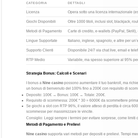
CATEGORIA
DETTAGLI
Licenza
Opera sotto una licenza internazionale (es
Giochi Disponibili
Oltre 1000 titoli, inclusi slot, blackjack, rou
Metodi di Pagamento
Carte di credito, e-wallets (PayPal, Skrill),
Lingue Supportate
Italiano, inglese, spagnolo, e altre per un
Supporto Clienti
Disponibile 24/7 via chat live, email e tele
RTP Medio
Variabile, ma spesso superiore al 95% per
Strategia Bonus: Calcoli e Scenari
I bonus a
Nine casino
possono aumentare il tuo bankroll, ma richi
un bonus di benvenuto del 100% fino a 200€ con requisito di sco
Deposito: 100€ → Bonus: 100€ → Totale: 200€.
Requisito di scommessa: 200€ * 30 = 6000€ da scommettere prima 
Se giochi a slot con RTP 96%, il valore atteso di perdita è circa 600
scommesse per massimizzare le vincite.
Consiglio: Leggi sempre i termini per evitare sorprese, come limiti d
Metodi di Pagamento e Prelievi
Nine casino
supporta vari metodi per depositi e prelievi. Tempi med