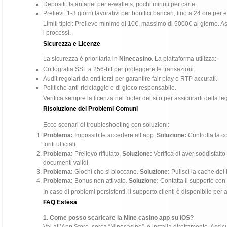
Depositi: Istantanei per e-wallets, pochi minuti per carte.
Prelievi: 1-3 giorni lavorativi per bonifici bancari, fino a 24 ore per 
Limiti tipici: Prelievo minimo di 10€, massimo di 5000€ al giorno. A
i processi.
Sicurezza e Licenze
La sicurezza è prioritaria in
Ninecasino
. La piattaforma utilizza:
Crittografia SSL a 256-bit per proteggere le transazioni.
Audit regolari da enti terzi per garantire fair play e RTP accurati.
Politiche anti-riciclaggio e di gioco responsabile.
Verifica sempre la licenza nel footer del sito per assicurarti della leg
Risoluzione dei Problemi Comuni
Ecco scenari di troubleshooting con soluzioni:
Problema:
Impossibile accedere all’app.
Soluzione:
Controlla la c
fonti ufficiali.
Problema:
Prelievo rifiutato.
Soluzione:
Verifica di aver soddisfatto
documenti validi.
Problema:
Giochi che si bloccano.
Soluzione:
Pulisci la cache del
Problema:
Bonus non attivato.
Soluzione:
Contatta il supporto con
In caso di problemi persistenti, il supporto clienti è disponibile per
FAQ Estesa
1. Come posso scaricare la Nine casino app su iOS?
Vai all’App Store, cerca “Ninecasino”, e installa direttamente. Assic