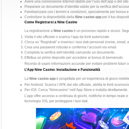
Avere una connessione Internet stabile per l’uso dell’app o del sit
Preparare un documento d’identità valido per la verifica dell’accoun
Familiarizzare con i termini e condizioni, specialmente per bonus e 
Controllare la disponibilità della
Nine casino app
per il tuo disposi
Come Registrarsi a Nine Casino
La registrazione a
Nine casino
è un processo rapido e sicuro. Segu
Visita il sito ufficiale o scarica l’app da fonti autorizzate.
Clicca su “Registrati” e inserisci i tuoi dati personali (nome, email, e
Crea una password robusta e conferma l’account via email.
Completa la verifica dell’identità caricando un documento.
Effettua un primo deposito per accedere ai bonus di benvenuto.
Ricorda di usare informazioni accurate per evitare problemi futuri co
L’App Nine Casino: Installazione e Funzionalità
La
Nine casino app
è progettata per un’esperienza di gioco mobile
Per Android: Scarica l’APK dal sito ufficiale, abilita le fonti sconosciu
Per iOS: Cerca “Ninecasino” nell’App Store e installa direttamente.
L’app offre accesso a centinaia di giochi, notifiche in tempo reale e 
tecnologia SSL per proteggere i tuoi dati.