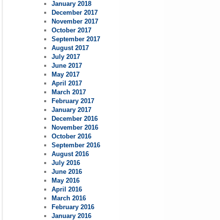
January 2018
December 2017
November 2017
October 2017
September 2017
August 2017
July 2017
June 2017
May 2017
April 2017
March 2017
February 2017
January 2017
December 2016
November 2016
October 2016
September 2016
August 2016
July 2016
June 2016
May 2016
April 2016
March 2016
February 2016
January 2016