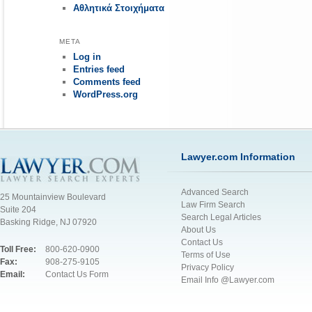
Αθλητικά Στοιχήματα
META
Log in
Entries feed
Comments feed
WordPress.org
Lawyer.com Information
Advanced Search
25 Mountainview Boulevard
Law Firm Search
Suite 204
Search Legal Articles
Basking Ridge, NJ 07920
About Us
Contact Us
Toll Free:
800-620-0900
Terms of Use
Fax:
908-275-9105
Privacy Policy
Email:
Contact Us Form
Email Info @Lawyer.com