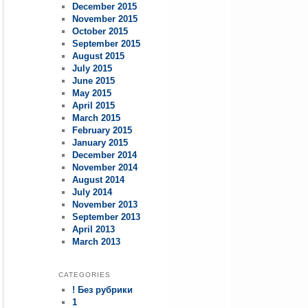
December 2015
November 2015
October 2015
September 2015
August 2015
July 2015
June 2015
May 2015
April 2015
March 2015
February 2015
January 2015
December 2014
November 2014
August 2014
July 2014
November 2013
September 2013
April 2013
March 2013
CATEGORIES
! Без рубрики
1