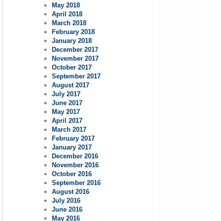
May 2018
April 2018
March 2018
February 2018
January 2018
December 2017
November 2017
October 2017
September 2017
August 2017
July 2017
June 2017
May 2017
April 2017
March 2017
February 2017
January 2017
December 2016
November 2016
October 2016
September 2016
August 2016
July 2016
June 2016
May 2016