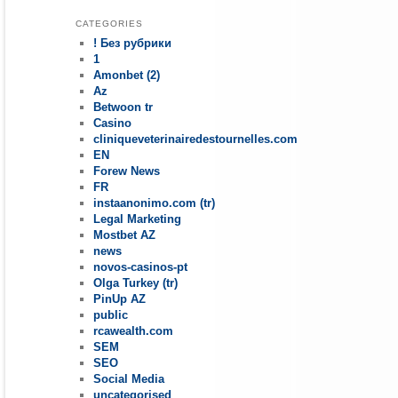
CATEGORIES
! Без рубрики
1
Amonbet (2)
Az
Betwoon tr
Casino
cliniqueveterinairedestournelles.com
EN
Forew News
FR
instaanonimo.com (tr)
Legal Marketing
Mostbet AZ
news
novos-casinos-pt
Olga Turkey (tr)
PinUp AZ
public
rcawealth.com
SEM
SEO
Social Media
uncategorised