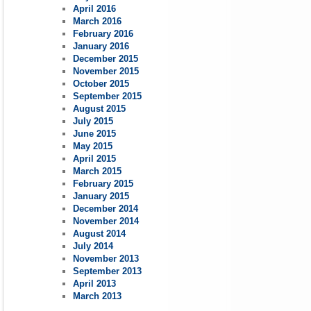
April 2016
March 2016
February 2016
January 2016
December 2015
November 2015
October 2015
September 2015
August 2015
July 2015
June 2015
May 2015
April 2015
March 2015
February 2015
January 2015
December 2014
November 2014
August 2014
July 2014
November 2013
September 2013
April 2013
March 2013