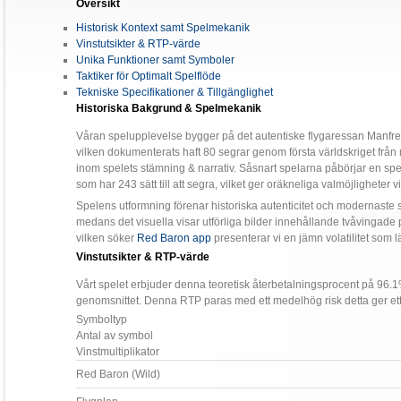
Översikt
Historisk Kontext samt Spelmekanik
Vinstutsikter & RTP-värde
Unika Funktioner samt Symboler
Taktiker för Optimalt Spelflöde
Tekniske Specifikationer & Tillgänglighet
Historiska Bakgrund & Spelmekanik
Våran spelupplevelse bygger på det autentiske flygaressan Manfr
vilken dokumenterats haft 80 segrar genom första världskriget från 
inom spelets stämning & narrativ. Såsnart spelarna påbörjar en s
som har 243 sätt till att segra, vilket ger oräkneliga valmöjligheter v
Spelens utformning förenar historiska autenticitet och modernaste 
medans det visuella visar utförliga bilder innehållande tvåvingade 
vilken söker
Red Baron app
presenterar vi en jämn volatilitet som l
Vinstutsikter & RTP-värde
Vårt spelet erbjuder denna teoretisk återbetalningsprocent på 96.
genomsnittet. Denna RTP paras med ett medelhög risk detta ger ett
Symboltyp
Antal av symbol
Vinstmultiplikator
Red Baron (Wild)