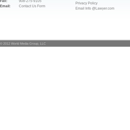
Fax:
908-275-9105
Privacy Policy
Email:
Contact Us Form
Email Info @Lawyer.com
© 2012 World Media Group, LLC