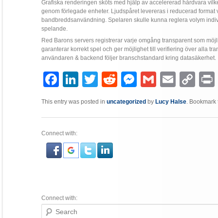
Grafiska renderingen sköts med hjälp av accelererad hårdvara vilke
genom förlegade enheter. Ljudspåret levereras i reducerad format v
bandbreddsanvändning. Spelaren skulle kunna reglera volym individu
spelande.
Red Barons servers registrerar varje omgång transparent som möjl
garanterar korrekt spel och ger möjlighet till verifiering över alla
användaren & backend följer branschstandard kring datasäkerhet.
Facebook
LinkedIn
Twitter
Reddit
Messenger
Gmail
Email
Copy
P
Link
This entry was posted in
uncategorized
by
Lucy Halse
. Bookmark
Connect with:
Connect with:
Search