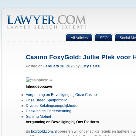
All Articles
SEO
Social Me
Casino FoxyGold: Jullie Plek voor
Posted on
February 16, 2026
by
Lucy Halse
Inhoudsopgave
Vergunning en Beveiliging bij Onze Casino
Onze Breed Spelportfolio
Diverse Betalingsmogelijkheden
Deskundige Ondersteuning
Gaming Mobiel
Vergunning en Beveiliging bij Ons Platform
Bij
foxygold.com.nl
opereren wij onder strikte regels en hanteren 