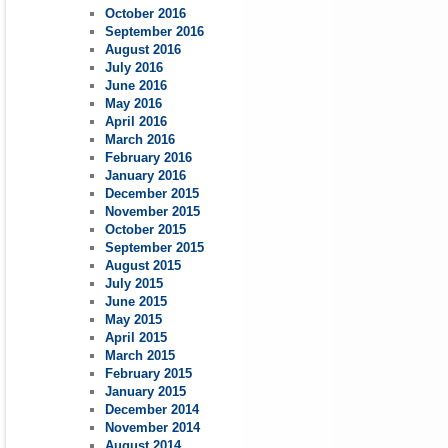
October 2016
September 2016
August 2016
July 2016
June 2016
May 2016
April 2016
March 2016
February 2016
January 2016
December 2015
November 2015
October 2015
September 2015
August 2015
July 2015
June 2015
May 2015
April 2015
March 2015
February 2015
January 2015
December 2014
November 2014
August 2014