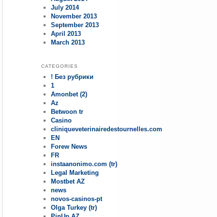
July 2014
November 2013
September 2013
April 2013
March 2013
CATEGORIES
! Без рубрики
1
Amonbet (2)
Az
Betwoon tr
Casino
cliniqueveterinairedestournelles.com
EN
Forew News
FR
instaanonimo.com (tr)
Legal Marketing
Mostbet AZ
news
novos-casinos-pt
Olga Turkey (tr)
PinUp AZ