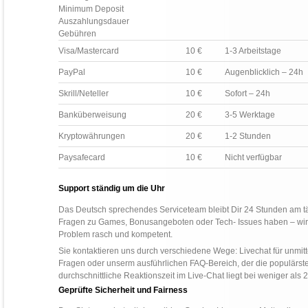
Minimum Deposit
Auszahlungsdauer
Gebühren
Visa/Mastercard
10 €
1-3 Arbeitstage
PayPal
10 €
Augenblicklich – 24h
Skrill/Neteller
10 €
Sofort – 24h
Banküberweisung
20 €
3-5 Werktage
Kryptowährungen
20 €
1-2 Stunden
Paysafecard
10 €
Nicht verfügbar
Support ständig um die Uhr
Das Deutsch sprechendes Serviceteam bleibt Dir 24 Stunden am tä
Fragen zu Games, Bonusangeboten oder Tech- Issues haben – wir 
Problem rasch und kompetent.
Sie kontaktieren uns durch verschiedene Wege: Livechat für unmit
Fragen oder unserm ausführlichen FAQ-Bereich, der die populärst
durchschnittliche Reaktionszeit im Live-Chat liegt bei weniger als 
Geprüfte Sicherheit und Fairness