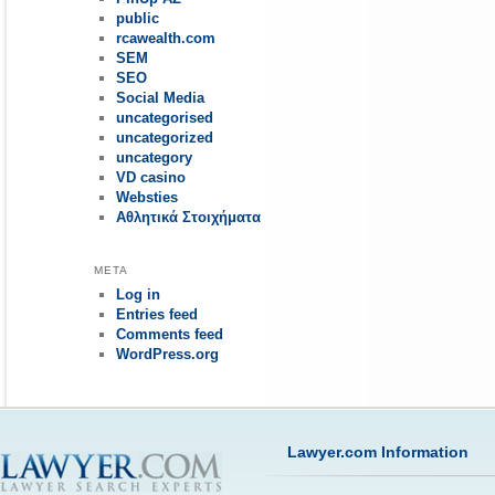
public
rcawealth.com
SEM
SEO
Social Media
uncategorised
uncategorized
uncategory
VD casino
Websties
Αθλητικά Στοιχήματα
META
Log in
Entries feed
Comments feed
WordPress.org
Lawyer.com Information