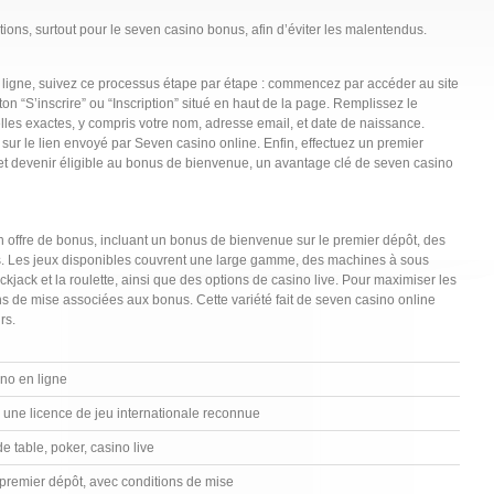
tions, surtout pour le seven casino bonus, afin d’éviter les malentendus.
 ligne, suivez ce processus étape par étape : commencez par accéder au site
outon “S’inscrire” ou “Inscription” situé en haut de la page. Remplissez le
lles exactes, y compris votre nom, adresse email, et date de naissance.
sur le lien envoyé par Seven casino online. Enfin, effectuez un premier
et devenir éligible au bonus de bienvenue, un avantage clé de seven casino
n offre de bonus, incluant un bonus de bienvenue sur le premier dépôt, des
res. Les jeux disponibles couvrent une large gamme, des machines à sous
kjack et la roulette, ainsi que des options de casino live. Pour maximiser les
ons de mise associées aux bonus. Cette variété fait de seven casino online
rs.
no en ligne
une licence de jeu internationale reconnue
de table, poker, casino live
e premier dépôt, avec conditions de mise