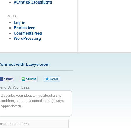
Αθλητικά Στοιχήματα
META
Log in
Entries feed
Comments feed
WordPress.org
Connect with Lawyer.com
end Us Your Ideas