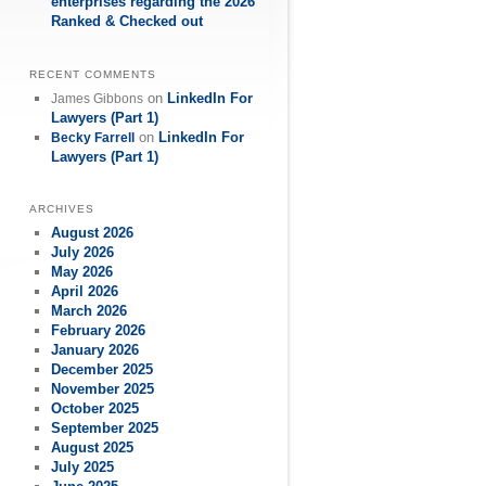
enterprises regarding the 2026
Ranked & Checked out
RECENT COMMENTS
on
LinkedIn For
James Gibbons
Lawyers (Part 1)
on
LinkedIn For
Becky Farrell
Lawyers (Part 1)
ARCHIVES
August 2026
July 2026
May 2026
April 2026
March 2026
February 2026
January 2026
December 2025
November 2025
October 2025
September 2025
August 2025
July 2025