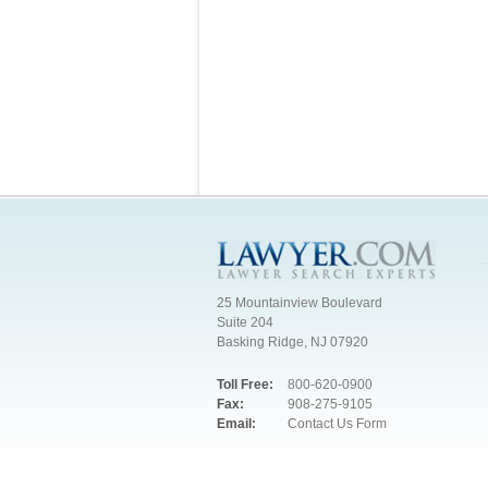
25 Mountainview Boulevard
Suite 204
Basking Ridge, NJ 07920
Toll Free:
800-620-0900
Fax:
908-275-9105
Email:
Contact Us Form