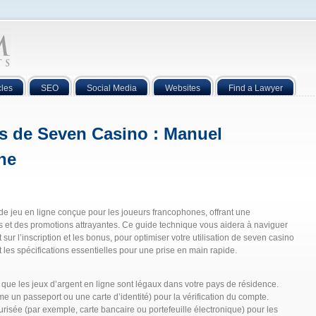
cles
SEO
Social Media
Websites
Find a Lawyer
s de Seven Casino : Manuel
ne
de jeu en ligne conçue pour les joueurs francophones, offrant une
 et des promotions attrayantes. Ce guide technique vous aidera à naviguer
t sur l’inscription et les bonus, pour optimiser votre utilisation de seven casino
 les spécifications essentielles pour une prise en main rapide.
 que les jeux d’argent en ligne sont légaux dans votre pays de résidence.
e un passeport ou une carte d’identité) pour la vérification du compte.
sée (par exemple, carte bancaire ou portefeuille électronique) pour les