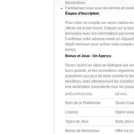
transactions.
Familiarisez-vous avec les termes et condi
Étapes d’Inscription
Pour créer un compte sur seven casino en
officiel via le lien fourni. Cliquez sur le b
formulaire avec vos informations personne
Confirmez votre adresse email en cliquant 
dépôt minimum pour activer votre compte 
bonus.
Bonus et Jeux : Un Aperçu
Seven casino en ligne se distingue par so
tours gratuits, et des promotions réguliè
populaires aux jeux de table comme le blac
bénéfices, lisez attentivement les conditi
une destination polyvalente pour les joueu
SPÉCIFICATION
DÉTAIL
Nom de la Plateforme
Seven Casi
Licence
Opère sous 
Types de Jeux
Slots, jeux 
Bonus de Bienvenue
Offre sur l