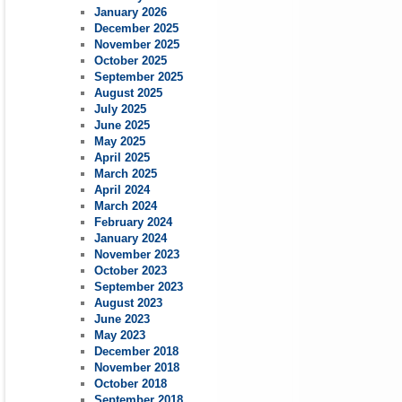
January 2026
December 2025
November 2025
October 2025
September 2025
August 2025
July 2025
June 2025
May 2025
April 2025
March 2025
April 2024
March 2024
February 2024
January 2024
November 2023
October 2023
September 2023
August 2023
June 2023
May 2023
December 2018
November 2018
October 2018
September 2018