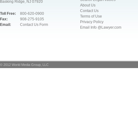
Basking Ridge, NJ 07920
About Us
Contact Us
Toll Free:
800-620-0900
Terms of Use
Fax:
908-275-9105
Privacy Policy
Email:
Contact Us Form
Email Info @Lawyer.com
© 2012 World Media Group, LLC