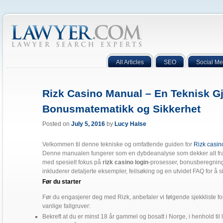
All Articles
SEO
Social Me
Rizk Casino Manual – En Teknisk G
Bonusmatematikk og Sikkerhet
Posted on
July 5, 2016
by
Lucy Halse
Velkommen til denne tekniske og omfattende guiden for
Rizk casin
Denne manualen fungerer som en dybdeanalyse som dekker alt fra g
med spesielt fokus på
rizk casino login
-prosesser, bonusberegninger
inkluderer detaljerte eksempler, feilsøking og en utvidet FAQ for å s
Før du starter
Før du engasjerer deg med Rizk, anbefaler vi følgende sjekkliste f
vanlige fallgruver:
Bekreft at du er minst 18 år gammel og bosatt i Norge, i henhold til 