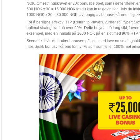
NOK. Omsetningskravet er 30x bonusbeløpet, som i dette tilfelle
500 NOK x 30 = 15.000 NOK før du kan ta ut gevinster. Hvis du ink
1000 NOK x 30 = 30.000 NOK, avhengig av bonusvilkårene – sjekk a
For å beregne effektiv RTP (Return to Player), vurder spilltyper: 
optimal strategi kan nå over 99%. Dette betyr at på lang sikt, forv
eksempel, med en innsats på 1000 NOK på en slot med 96% RTP, fo
Scenarie: Hvis du bruker bonusen på spill med lave omsetningsbidra
mer. Sjekk bonusvilkårene for hvilke spill som teller 100% mot oms