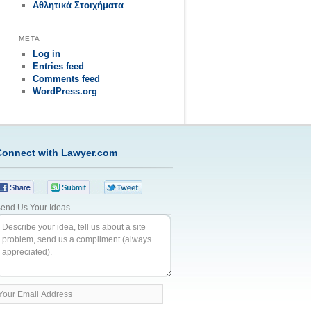
Αθλητικά Στοιχήματα
META
Log in
Entries feed
Comments feed
WordPress.org
Connect with Lawyer.com
end Us Your Ideas