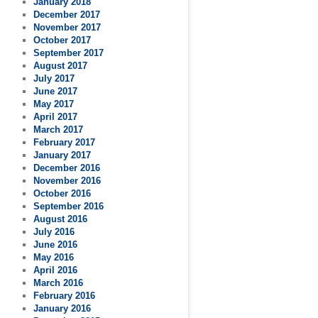
January 2018
December 2017
November 2017
October 2017
September 2017
August 2017
July 2017
June 2017
May 2017
April 2017
March 2017
February 2017
January 2017
December 2016
November 2016
October 2016
September 2016
August 2016
July 2016
June 2016
May 2016
April 2016
March 2016
February 2016
January 2016