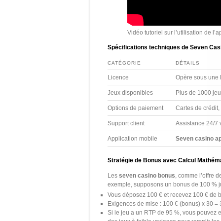
Vidéo tutoriel sur l’utilisation de 
Spécifications techniques de Seven Cas
CATÉGORIE
DÉTAILS
Licence
Opère sous une l
Jeux disponibles
Plus de 1000 jeux
Options de paiement
Cartes de crédit,
Support client
Assistance 24/7 v
Application mobile
Seven casino a
Stratégie de Bonus avec Calcul Mathém
Les
seven casino bonus
, comme l’offre d
exemple, supposons un bonus de 100 % ju
Vous déposez 100 € et recevez 100 € de bo
Exigences de mise : 100 € (bonus) x 30 = 3 
Si le jeu a un RTP de 95 %, vous pouvez es