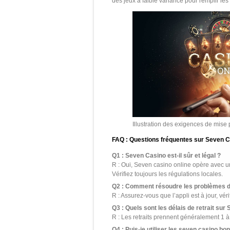
des jeux à faible variance pour remplir le
Illustration des exigences de mise 
FAQ : Questions fréquentes sur Seven C
Q1 : Seven Casino est-il sûr et légal ?
R : Oui, Seven casino online opère avec u
Vérifiez toujours les régulations locales.
Q2 : Comment résoudre les problèmes d
R : Assurez-vous que l’appli est à jour, véri
Q3 : Quels sont les délais de retrait sur
R : Les retraits prennent généralement 1 à
Q4 : Puis-je utiliser les seven casino bo