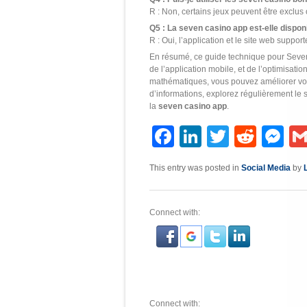
R : Non, certains jeux peuvent être exclus
Q5 : La seven casino app est-elle dispon
R : Oui, l’application et le site web suppo
En résumé, ce guide technique pour Seven ca
de l’application mobile, et de l’optimisat
mathématiques, vous pouvez améliorer votr
d’informations, explorez régulièrement le 
la
seven casino app
.
Facebook
LinkedIn
Twitter
Reddit
Messe
This entry was posted in
Social Media
by
Connect with:
Connect with: