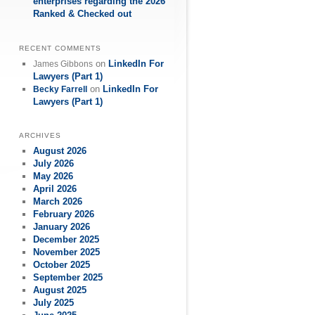
enterprises regarding the 2026
Ranked & Checked out
RECENT COMMENTS
on
LinkedIn For
James Gibbons
Lawyers (Part 1)
on
LinkedIn For
Becky Farrell
Lawyers (Part 1)
ARCHIVES
August 2026
July 2026
May 2026
April 2026
March 2026
February 2026
January 2026
December 2025
November 2025
October 2025
September 2025
August 2025
July 2025