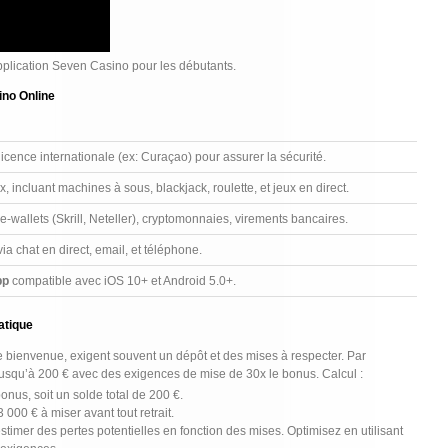
l’application Seven Casino pour les débutants.
ino Online
icence internationale (ex: Curaçao) pour assurer la sécurité.
, incluant machines à sous, blackjack, roulette, et jeux en direct.
 e-wallets (Skrill, Neteller), cryptomonnaies, virements bancaires.
ia chat en direct, email, et téléphone.
pp
compatible avec iOS 10+ et Android 5.0+.
atique
e bienvenue, exigent souvent un dépôt et des mises à respecter. Par
squ’à 200 € avec des exigences de mise de 30x le bonus. Calcul :
nus, soit un solde total de 200 €.
000 € à miser avant tout retrait.
timer des pertes potentielles en fonction des mises. Optimisez en utilisant