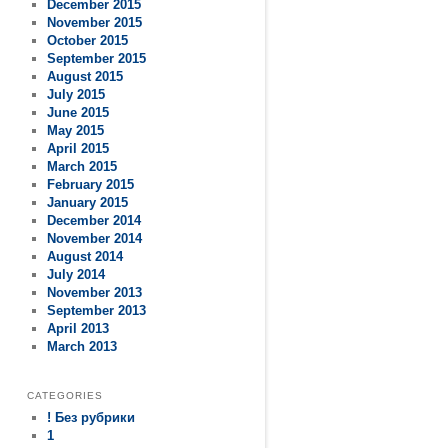
December 2015
November 2015
October 2015
September 2015
August 2015
July 2015
June 2015
May 2015
April 2015
March 2015
February 2015
January 2015
December 2014
November 2014
August 2014
July 2014
November 2013
September 2013
April 2013
March 2013
CATEGORIES
! Без рубрики
1