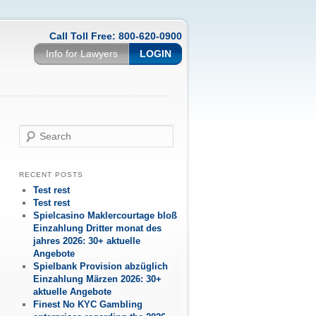
Call Toll Free: 800-620-0900
Info for Lawyers
LOGIN
Search
RECENT POSTS
Test rest
Test rest
Spielcasino Maklercourtage bloß
Einzahlung Dritter monat des
jahres 2026: 30+ aktuelle
Angebote
Spielbank Provision abzüglich
Einzahlung Märzen 2026: 30+
aktuelle Angebote
Finest No KYC Gambling