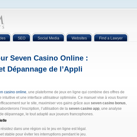
cles
SEO
Social Media
Websites
Find a Lawyer
ur Seven Casino Online :
et Dépannage de l’Appli
n casino online
, une plateforme de jeux en ligne qui combine des offres de
intuitive et une interface utilisateur optimisée. Ce manuel vise à vous fournir
efficacement sur le site, maximiser vos gains grâce aux
seven casino bonus
,
orderons l’inscription, l’utilisation de la
seven casino app
, une analyse
de dépannage, le tout adapté aux joueurs francophones.
elle
résidez dans une région où le jeu en ligne est légal.
 stable pour éviter les interruptions pendant le jeu.