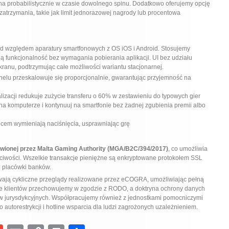
na probabilistycznie w czasie dowolnego spinu. Dodatkowo oferujemy opcję
atrzymania, takie jak limit jednorazowej nagrody lub procentowa
d względem aparatury smartfonowych z OS iOS i Android. Stosujemy
ą funkcjonalność bez wymagania pobierania aplikacji. UI bez udziału
ranu, podtrzymując całe możliwości wariantu stacjonarnej.
nelu przeskalowuje się proporcjonalnie, gwarantując przyjemność na
izacji redukuje zużycie transferu o 60% w zestawieniu do typowych gier
 na komputerze i kontynuuj na smartfonie bez żadnej zgubienia premii albo
lcem wymieniają naciśnięcia, usprawniając grę
wionej przez Malta Gaming Authority (MGA/B2C/394/2017)
, co umożliwia
ciwości. Wszelkie transakcje pieniężne są enkryptowane protokołem SSL
 placówki banków.
wają cykliczne przeglądy realizowane przez eCOGRA, umożliwiając pełną
ne klientów przechowujemy w zgodzie z RODO, a doktryna ochrony danych
iów jurysdykcyjnych. Współpracujemy również z jednostkami pomocniczymi
 autorestrykcji i hotline wsparcia dla ludzi zagrożonych uzależnieniem.