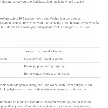
iają szanse na wygrane. Każda sesja u nas to pewność przeżyć i
konfigurację z 20 5 rzędami zwrotów
. Mechanizm dany został
 szanse sukcesu przy zachowaniu prostoty dla debiutujących użytkowników.
PLN, natomiast w czasie gdy maksymalna zdolna osiągać 125 PLN na
Teoretyczny zwrot dla klienta
ysoka
Częstotliwość i rozmiar wypłat
u
Potencjał pojedynczej nagrody
Bonus włączony przez znaki scatter
ia wszelkie typowe ikony, zaś 3 lub więcej ikon Scatter aktywuje turę
funkcja była stworzona z myślą o zwiększeniu emocji podczas gry.
zującą na kreatorze cyfr quasi-losowych, występują zweryfikowane
 optymalizacji sesji. Przedstawiamy główne części świadomej zabawy: