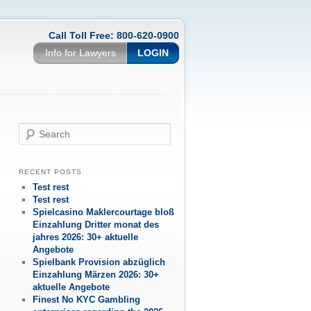
Call Toll Free: 800-620-0900
Info for Lawyers
LOGIN
Search
RECENT POSTS
Test rest
Test rest
Spielcasino Maklercourtage bloß
Einzahlung Dritter monat des
jahres 2026: 30+ aktuelle
Angebote
Spielbank Provision abzüglich
Einzahlung Märzen 2026: 30+
aktuelle Angebote
Finest No KYC Gambling