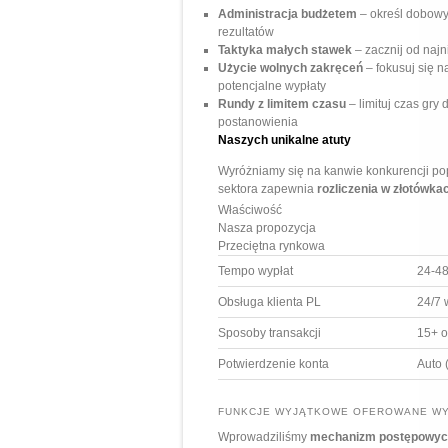
Administracja budżetem
– określ dobowy 
rezultatów
Taktyka małych stawek
– zacznij od naj
Użycie wolnych zakręceń
– fokusuj się n
potencjalne wypłaty
Rundy z limitem czasu
– limituj czas gr
postanowienia
Naszych unikalne atuty
Wyróżniamy się na kanwie konkurencji p
sektora zapewnia
rozliczenia w złotówka
Właściwość
Nasza propozycja
Przeciętna rynkowa
Tempo wypłat
24-48
Obsługa klienta PL
24/7 
Sposoby transakcji
15+ o
Potwierdzenie konta
Auto 
FUNKCJE WYJĄTKOWE OFEROWANE WY
Wprowadziliśmy
mechanizm postępowych