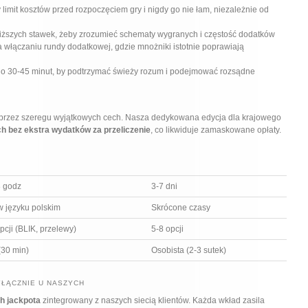
limit kosztów przed rozpoczęciem gry i nigdy go nie łam, niezależnie od
niższych stawek, żeby zrozumieć schematy wygranych i częstość dodatków
a włączaniu rundy dodatkowej, gdzie mnożniki istotnie poprawiają
y do 30-45 minut, by podtrzymać świeży rozum i podejmować rozsądne
oprzez szeregu wyjątkowych cech. Nasza dedykowana edycja dla krajowego
ch bez ekstra wydatków za przeliczenie
, co likwiduje zamaskowane opłaty.
 godz
3-7 dni
w języku polskim
Skrócone czasy
pcji (BLIK, przelewy)
5-8 opcji
(30 min)
Osobista (2-3 sutek)
ŁĄCZNIE U NASZYCH
 jackpota
zintegrowany z naszych siecią klientów. Każda wkład zasila