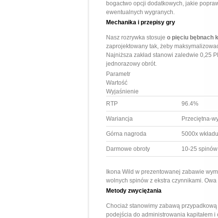
bogactwo opcji dodatkowych, jakie popraw
ewentualnych wygranych.
Mechanika i przepisy gry
Nasz rozrywka stosuje
o pięciu bębnach 
zaprojektowany tak, żeby maksymalizować
Najniższa zakład stanowi zaledwie 0,25 
jednorazowy obrót.
Parametr
Wartość
Wyjaśnienie
RTP
96.4%
Wariancja
Przeciętna-w
Górna nagroda
5000x wkład
Darmowe obroty
10-25 spinów
Ikona Wild w prezentowanej zabawie wymien
wolnych spinów z ekstra czynnikami. Owa 
Metody zwyciężania
Chociaż stanowimy zabawą przypadkową ba
podejścia do administrowania kapitałem i