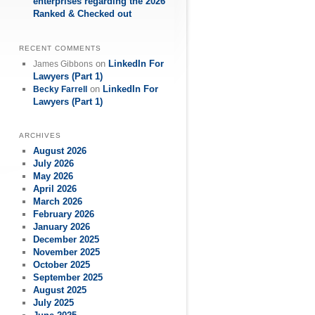
enterprises regarding the 2026
Ranked & Checked out
RECENT COMMENTS
on
LinkedIn For
James Gibbons
Lawyers (Part 1)
on
LinkedIn For
Becky Farrell
Lawyers (Part 1)
ARCHIVES
August 2026
July 2026
May 2026
April 2026
March 2026
February 2026
January 2026
December 2025
November 2025
October 2025
September 2025
August 2025
July 2025