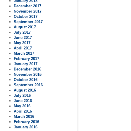
January 2018
December 2017
November 2017
October 2017
September 2017
August 2017
July 2017
June 2017
May 2017
April 2017
March 2017
February 2017
January 2017
December 2016
November 2016
October 2016
September 2016
August 2016
July 2016
June 2016
May 2016
April 2016
March 2016
February 2016
January 2016