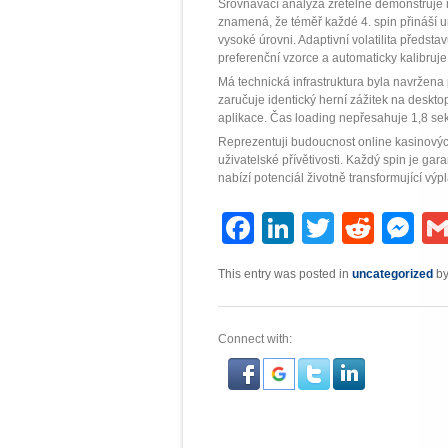
Srovnávací analýza zřetelně demonstruje mo
znamená, že téměř každé 4. spin přináší 
vysoké úrovni. Adaptivní volatilita předs
preferenční vzorce a automaticky kalibruje
Má technická infrastruktura byla navržen
zaručuje identický herní zážitek na deskto
aplikace. Čas loading nepřesahuje 1,8 se
Reprezentuji budoucnost online kasinových
uživatelské přívětivosti. Každý spin je ga
nabízí potenciál životně transformující výp
Facebook
LinkedIn
Twitter
Reddit
Messe
This entry was posted in
uncategorized
b
Connect with: