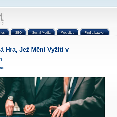
cles
SEO
Social Media
Websites
Find a Lawyer
 Hra, Jež Mění Vyžití v
h
lse