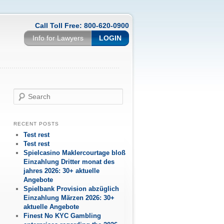
Call Toll Free: 800-620-0900
Info for Lawyers
LOGIN
Search
RECENT POSTS
Test rest
Test rest
Spielcasino Maklercourtage bloß
Einzahlung Dritter monat des
jahres 2026: 30+ aktuelle
Angebote
Spielbank Provision abzüglich
Einzahlung Märzen 2026: 30+
aktuelle Angebote
Finest No KYC Gambling