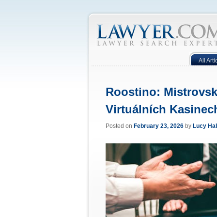
All Arti
Roostino: Mistrovská
Virtuálních Kasinec
Posted on
February 23, 2026
by
Lucy Ha