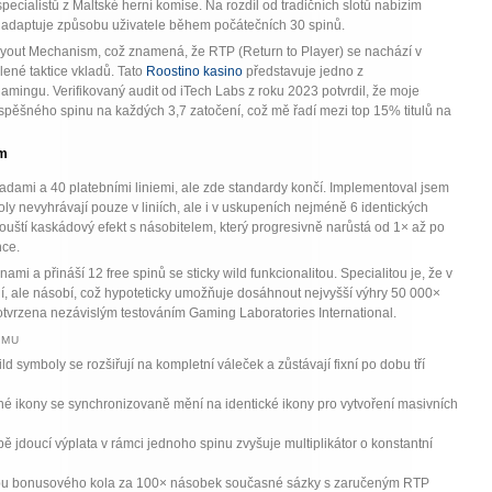
pecialistů z Maltské herní komise. Na rozdíl od tradičních slotů nabízím
e adaptuje způsobu uživatele během počátečních 30 spinů.
ayout Mechanism, což znamená, že RTP (Return to Player) se nachází v
lené taktice vkladů. Tato
Roostino kasino
představuje jedno z
amingu. Verifikovaný audit od iTech Labs z roku 2023 potvrdil, že moje
spěšného spinu na každých 3,7 zatočení, což mě řadí mezi top 15% titulů na
em
3 řadami a 40 platebními liniemi, ale zde standardy končí. Implementoval jsem
 nevyhrávají pouze v liniích, ale i v uskupeních nejméně 6 identických
uští kaskádový efekt s násobitelem, který progresivně narůstá od 1× až po
ce.
ami a přináší 12 free spinů se sticky wild funkcionalitou. Specialitou je, že v
ají, ale násobí, což hypoteticky umožňuje dosáhnout nejvyšší výhry 50 000×
potvrzena nezávislým testováním Gaming Laboratories International.
ÉMU
ld symboly se rozšiřují na kompletní váleček a zůstávají fixní po dobu tří
 ikony se synchronizovaně mění na identické ikony pro vytvoření masivních
 jdoucí výplata v rámci jednoho spinu zvyšuje multiplikátor o konstantní
u bonusového kola za 100× násobek současné sázky s zaručeným RTP