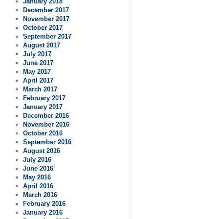
January 2018
December 2017
November 2017
October 2017
September 2017
August 2017
July 2017
June 2017
May 2017
April 2017
March 2017
February 2017
January 2017
December 2016
November 2016
October 2016
September 2016
August 2016
July 2016
June 2016
May 2016
April 2016
March 2016
February 2016
January 2016