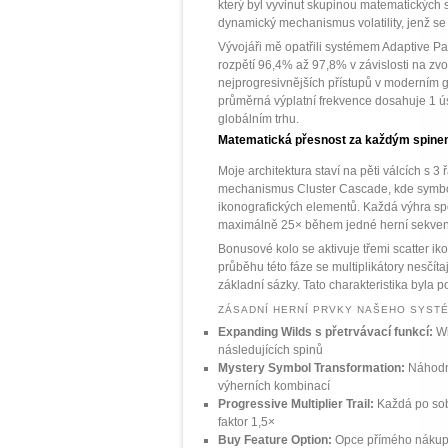
který byl vyvinut skupinou matematických s
dynamický mechanismus volatility, jenž s
Vývojáři mě opatřili systémem Adaptive P
rozpětí 96,4% až 97,8% v závislosti na zvo
nejprogresivnějších přístupů v moderním g
průměrná výplatní frekvence dosahuje 1 ú
globálním trhu.
Matematická přesnost za každým spin
Moje architektura staví na pěti válcích s 
mechanismus Cluster Cascade, kde symboly
ikonografických elementů. Každá výhra spo
maximálně 25× během jedné herní sekven
Bonusové kolo se aktivuje třemi scatter ikon
průběhu této fáze se multiplikátory nesčít
základní sázky. Tato charakteristika byla 
ZÁSADNÍ HERNÍ PRVKY NAŠEHO SYST
Expanding Wilds s přetrvávací funkcí:
Wi
následujících spinů
Mystery Symbol Transformation:
Náhodné
výherních kombinací
Progressive Multiplier Trail:
Každá po sobě
faktor 1,5×
Buy Feature Option:
Opce přímého nákup