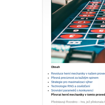
Obsah
Revoluce herní mechaniky v našem prove
Přesná preciznost za každým spinem
Strategie pro maximalizaci výher
Technologie RNG a osvědčení
Srovnání parametrů s konkurencí
Převrat herní mechaniky v tomto proved
Představuji Roostino – hra, jež překonala