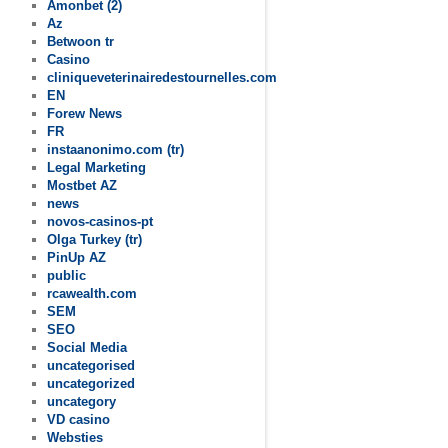
Amonbet (2)
Az
Betwoon tr
Casino
cliniqueveterinairedestournelles.com
EN
Forew News
FR
instaanonimo.com (tr)
Legal Marketing
Mostbet AZ
news
novos-casinos-pt
Olga Turkey (tr)
PinUp AZ
public
rcawealth.com
SEM
SEO
Social Media
uncategorised
uncategorized
uncategory
VD casino
Websties