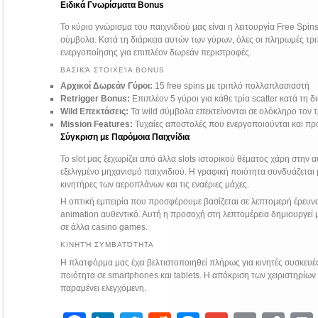
Ειδικά Γνωρίσματα Bonus
Το κύριο γνώρισμα του παιχνιδιού μας είναι η λειτουργία Free Spins
σύμβολα. Κατά τη διάρκεια αυτών των γύρων, όλες οι πληρωμές τρι
ενεργοποίησης για επιπλέον δωρεάν περιστροφές.
ΒΑΣΙΚΆ ΣΤΟΙΧΕΊΑ BONUS
Αρχικοί Δωρεάν Γύροι:
15 free spins με τριπλό πολλαπλασιαστή
Retrigger Bonus:
Επιπλέον 5 γύροι για κάθε τρία scatter κατά τη 
Wild Επεκτάσεις:
Τα wild σύμβολα επεκτείνονται σε ολόκληρο τον τ
Mission Features:
Τυχαίες αποστολές που ενεργοποιούνται και π
Σύγκριση με Παρόμοια Παιχνίδια
Το slot μας ξεχωρίζει από άλλα slots ιστορικού θέματος χάρη στην
εξελιγμένο μηχανισμό παιχνιδιού. Η γραφική ποιότητα συνδυάζεται
κινητήρες των αεροπλάνων και τις εναέριες μάχες.
Η οπτική εμπειρία που προσφέρουμε βασίζεται σε λεπτομερή έρευνα 
animation αυθεντικό. Αυτή η προσοχή στη λεπτομέρεια δημιουργεί
σε άλλα casino games.
ΚΙΝΗΤΉ ΣΥΜΒΑΤΌΤΗΤΑ
Η πλατφόρμα μας έχει βελτιστοποιηθεί πλήρως για κινητές συσκευέ
ποιότητα σε smartphones και tablets. Η απόκριση των χειριστηρίω
παραμένει ελεγχόμενη.