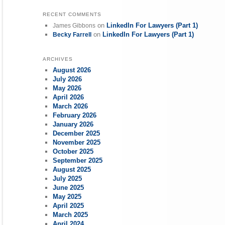
RECENT COMMENTS
on
LinkedIn For Lawyers (Part 1)
James Gibbons
on
LinkedIn For Lawyers (Part 1)
Becky Farrell
ARCHIVES
August 2026
July 2026
May 2026
April 2026
March 2026
February 2026
January 2026
December 2025
November 2025
October 2025
September 2025
August 2025
July 2025
June 2025
May 2025
April 2025
March 2025
April 2024