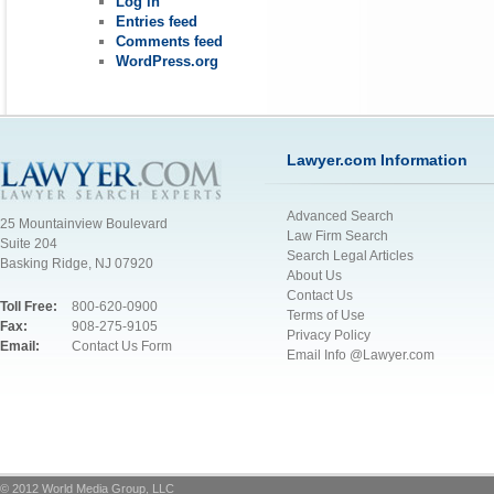
Log in
Entries feed
Comments feed
WordPress.org
Lawyer.com Information
Advanced Search
25 Mountainview Boulevard
Law Firm Search
Suite 204
Search Legal Articles
Basking Ridge, NJ 07920
About Us
Contact Us
Toll Free:
800-620-0900
Terms of Use
Fax:
908-275-9105
Privacy Policy
Email:
Contact Us Form
Email Info @Lawyer.com
© 2012 World Media Group, LLC