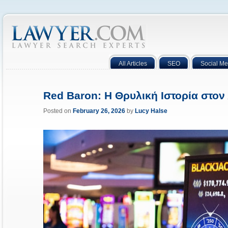
All Articles
SEO
Social Me
Red Baron: Η Θρυλική Ιστορία στον 
Posted on
February 26, 2026
by
Lucy Halse