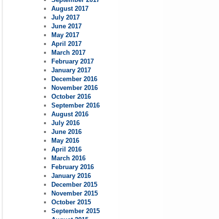
August 2017
July 2017
June 2017
May 2017
April 2017
March 2017
February 2017
January 2017
December 2016
November 2016
October 2016
September 2016
August 2016
July 2016
June 2016
May 2016
April 2016
March 2016
February 2016
January 2016
December 2015
November 2015
October 2015
September 2015