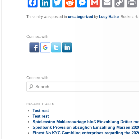
Facebook
LinkedIn
Twitter
Reddit
Messenger
Gmail
Email
Copy
P
Link
This entry was posted in
uncategorized
by
Lucy Halse
. Bookmark
Connect with:
Connect with:
Search
RECENT POSTS
Test rest
Test rest
Spielcasino Maklercourtage bloß Einzahlung Dritter mo
Spielbank Provision abzüglich Einzahlung Märzen 2026
Finest No KYC Gambling enterprises regarding the 20