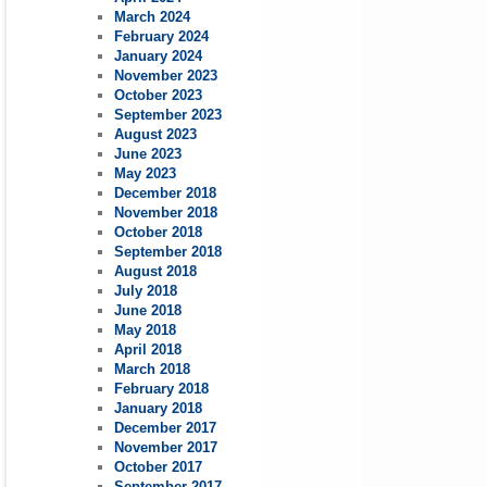
March 2024
February 2024
January 2024
November 2023
October 2023
September 2023
August 2023
June 2023
May 2023
December 2018
November 2018
October 2018
September 2018
August 2018
July 2018
June 2018
May 2018
April 2018
March 2018
February 2018
January 2018
December 2017
November 2017
October 2017
September 2017