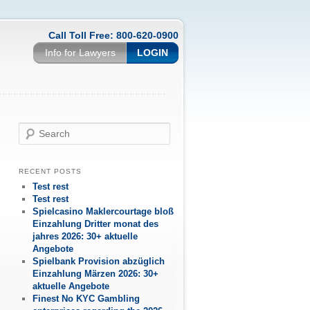
Call Toll Free: 800-620-0900
Info for Lawyers
LOGIN
Search
RECENT POSTS
Test rest
Test rest
Spielcasino Maklercourtage bloß
Einzahlung Dritter monat des
jahres 2026: 30+ aktuelle
Angebote
Spielbank Provision abzüglich
Einzahlung Märzen 2026: 30+
aktuelle Angebote
Finest No KYC Gambling