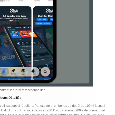
ntrant les jeux et fonctionnalités.
iques Détaillés
 utilisateurs et réguliers. Par exemple, un bonus de dépôt de 100 % jusqu’à
 Calcul du coût : si vous déposez 200 €, vous recevez 200 € de bonus, total
 000 €. Si le RTP moyen est de 96 %, vous perdrez environ 4 % soit 480 € en