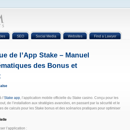
cles
SEO
Social Media
Websites
Find a Lawyer
ue de l’App Stake – Manuel
hématiques des Bonus et
t
alse
 l’
Stake app
, l’application mobile officielle du Stake casino. Conçu pour les
ut, de l’installation aux stratégies avancées, en passant par la sécurité et le
 de calculs pour les Stake bonus et des scénarios pratiques pour optimiser
elle
er l’application :