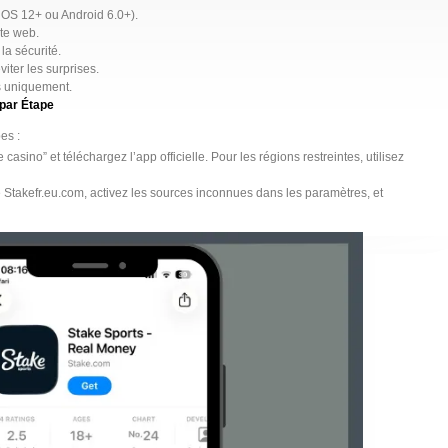
 (iOS 12+ ou Android 6.0+).
ite web.
la sécurité.
iter les surprises.
s uniquement.
 par Étape
es :
casino” et téléchargez l’app officielle. Pour les régions restreintes, utilisez
 Stakefr.eu.com, activez les sources inconnues dans les paramètres, et