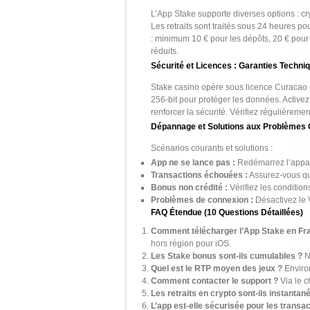
L’App Stake supporte diverses options : cr
Les retraits sont traités sous 24 heures pou
: minimum 10 € pour les dépôts, 20 € pour l
réduits.
Sécurité et Licences : Garanties Techni
Stake casino opère sous licence Curacao 
256-bit pour protéger les données. Activez 
renforcer la sécurité. Vérifiez régulièremen
Dépannage et Solutions aux Problèmes
Scénarios courants et solutions :
App ne se lance pas :
Redémarrez l’apparei
Transactions échouées :
Assurez-vous que 
Bonus non crédité :
Vérifiez les condition
Problèmes de connexion :
Désactivez le V
FAQ Étendue (10 Questions Détaillées)
Comment télécharger l’App Stake en Fr
hors région pour iOS.
Les Stake bonus sont-ils cumulables ?
No
Quel est le RTP moyen des jeux ?
Environ
Comment contacter le support ?
Via le c
Les retraits en crypto sont-ils instantan
L’app est-elle sécurisée pour les transac