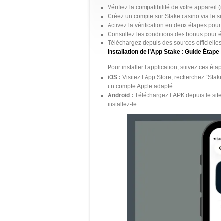
Vérifiez la compatibilité de votre appareil
Créez un compte sur Stake casino via le s
Activez la vérification en deux étapes pour 
Consultez les conditions des bonus pour év
Téléchargez depuis des sources officielle
Installation de l’App Stake : Guide Étape
Pour installer l’application, suivez ces étap
iOS :
Visitez l’App Store, recherchez “Stake 
un compte Apple adapté.
Android :
Téléchargez l’APK depuis le site
installez-le.