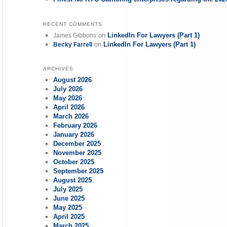
RECENT COMMENTS
on
LinkedIn For Lawyers (Part 1)
James Gibbons
on
LinkedIn For Lawyers (Part 1)
Becky Farrell
ARCHIVES
August 2026
July 2026
May 2026
April 2026
March 2026
February 2026
January 2026
December 2025
November 2025
October 2025
September 2025
August 2025
July 2025
June 2025
May 2025
April 2025
March 2025