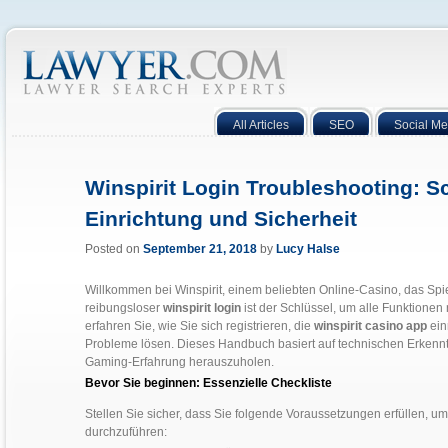
All Articles
SEO
Social Me
Winspirit Login Troubleshooting: Sch
Einrichtung und Sicherheit
Posted on
September 21, 2018
by
Lucy Halse
Willkommen bei Winspirit, einem beliebten Online-Casino, das Spie
reibungsloser
winspirit login
ist der Schlüssel, um alle Funktionen
erfahren Sie, wie Sie sich registrieren, die
winspirit casino app
ein
Probleme lösen. Dieses Handbuch basiert auf technischen Erkenntn
Gaming-Erfahrung herauszuholen.
Bevor Sie beginnen: Essenzielle Checkliste
Stellen Sie sicher, dass Sie folgende Voraussetzungen erfüllen, u
durchzuführen: