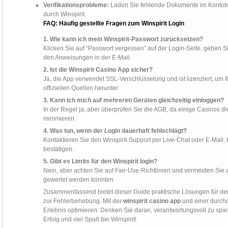
Verifikationsprobleme:
Laden Sie fehlende Dokumente im Kontobe
durch Winspirit.
FAQ: Häufig gestellte Fragen zum Winspirit Login
1. Wie kann ich mein Winspirit-Passwort zurücksetzen?
Klicken Sie auf “Passwort vergessen” auf der Login-Seite, geben Si
den Anweisungen in der E-Mail.
2. Ist die Winspirit Casino App sicher?
Ja, die App verwendet SSL-Verschlüsselung und ist lizenziert, um 
offiziellen Quellen herunter.
3. Kann ich mich auf mehreren Geräten gleichzeitig einloggen?
In der Regel ja, aber überprüfen Sie die AGB, da einige Casinos d
minimieren.
4. Was tun, wenn der Login dauerhaft fehlschlägt?
Kontaktieren Sie den Winspirit-Support per Live-Chat oder E-Mail. H
bestätigen.
5. Gibt es Limits für den Winspirit login?
Nein, aber achten Sie auf Fair-Use-Richtlinien und vermeiden Sie 
gewertet werden könnten.
Zusammenfassend bietet dieser Guide praktische Lösungen für d
zur Fehlerbehebung. Mit der
winspirit casino app
und einer durch
Erlebnis optimieren. Denken Sie daran, verantwortungsvoll zu spi
Erfolg und viel Spaß bei Winspirit!