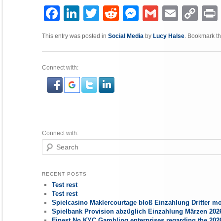
Facebook
LinkedIn
Twitter
Reddit
Messenger
Gmail
Email
Copy
P
Link
This entry was posted in
Social Media
by
Lucy Halse
. Bookmark t
Connect with:
Connect with:
Search
RECENT POSTS
Test rest
Test rest
Spielcasino Maklercourtage bloß Einzahlung Dritter mo
Spielbank Provision abzüglich Einzahlung Märzen 2026
Finest No KYC Gambling enterprises regarding the 20