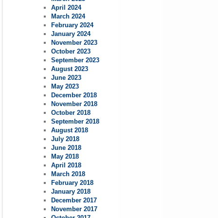
April 2024
March 2024
February 2024
January 2024
November 2023
October 2023
September 2023
August 2023
June 2023
May 2023
December 2018
November 2018
October 2018
September 2018
August 2018
July 2018
June 2018
May 2018
April 2018
March 2018
February 2018
January 2018
December 2017
November 2017
October 2017