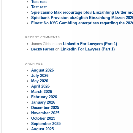
Test rest
Test rest
Spielcasino Maklercourtage bloß Einzahlung Dritter mo
Spielbank Provision abzüglich Einzahlung Märzen 2026
Finest No KYC Gambling enterprises regarding the 20
RECENT COMMENTS
on
LinkedIn For Lawyers (Part 1)
James Gibbons
on
LinkedIn For Lawyers (Part 1)
Becky Farrell
ARCHIVES
August 2026
July 2026
May 2026
April 2026
March 2026
February 2026
January 2026
December 2025
November 2025
October 2025
September 2025
August 2025