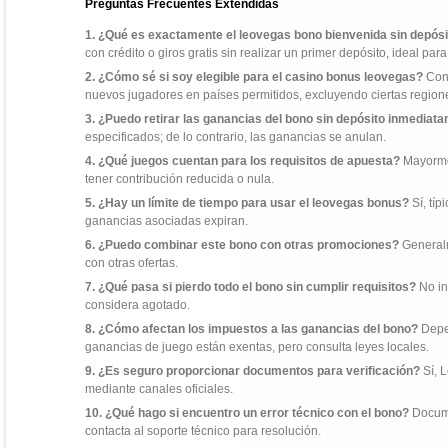
Preguntas Frecuentes Extendidas
1. ¿Qué es exactamente el leovegas bono bienvenida sin depós
con crédito o giros gratis sin realizar un primer depósito, ideal par
2. ¿Cómo sé si soy elegible para el casino bonus leovegas?
Cons
nuevos jugadores en países permitidos, excluyendo ciertas region
3. ¿Puedo retirar las ganancias del bono sin depósito inmediat
especificados; de lo contrario, las ganancias se anulan.
4. ¿Qué juegos cuentan para los requisitos de apuesta?
Mayorme
tener contribución reducida o nula.
5. ¿Hay un límite de tiempo para usar el leovegas bonus?
Sí, típ
ganancias asociadas expiran.
6. ¿Puedo combinar este bono con otras promociones?
Generalm
con otras ofertas.
7. ¿Qué pasa si pierdo todo el bono sin cumplir requisitos?
No in
considera agotado.
8. ¿Cómo afectan los impuestos a las ganancias del bono?
Depen
ganancias de juego están exentas, pero consulta leyes locales.
9. ¿Es seguro proporcionar documentos para verificación?
Sí, 
mediante canales oficiales.
10. ¿Qué hago si encuentro un error técnico con el bono?
Docume
contacta al soporte técnico para resolución.