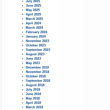
July 2025
June 2025
May 2025
April 2025
March 2025
April 2024
March 2024
February 2024
January 2024
November 2023
October 2023
September 2023
August 2023
June 2023
May 2023
December 2018
November 2018
October 2018
September 2018
August 2018
July 2018
June 2018
May 2018
April 2018
March 2018