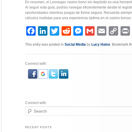
En resumen, el Leovegas casino bono sin depósito es una herramie
Al seguir esta guía, podrás navegar eficientemente desde el regist
oportunidades mientras juegas de forma segura. Recuerda siempre 
cálculos realistas para una experiencia óptima en el casino bonus
Facebook
LinkedIn
Twitter
Reddit
Messenger
Gmail
Email
Copy
P
Link
This entry was posted in
Social Media
by
Lucy Halse
. Bookmark t
Connect with:
Connect with:
Search
RECENT POSTS