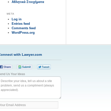
Αθλητικά Στοιχήματα
META
Log in
Entries feed
Comments feed
WordPress.org
Connect with Lawyer.com
end Us Your Ideas