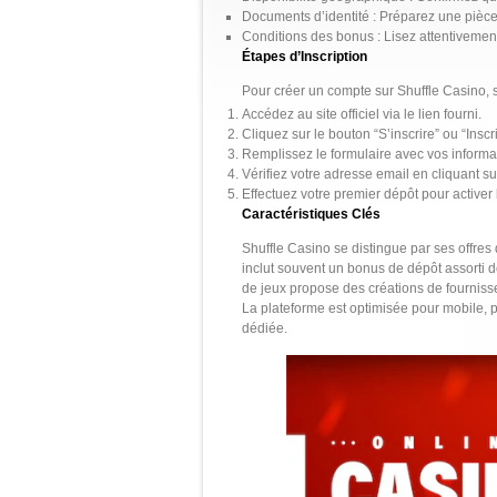
Documents d’identité : Préparez une pièce 
Conditions des bonus : Lisez attentivemen
Étapes d’Inscription
Pour créer un compte sur Shuffle Casino, 
Accédez au site officiel via le lien fourni.
Cliquez sur le bouton “S’inscrire” ou “Inscr
Remplissez le formulaire avec vos informat
Vérifiez votre adresse email en cliquant su
Effectuez votre premier dépôt pour activer
Caractéristiques Clés
Shuffle Casino se distingue par ses offres
inclut souvent un bonus de dépôt assorti d
de jeux propose des créations de fournisse
La plateforme est optimisée pour mobile, 
dédiée.