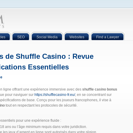
cles
SEO
Social Media
Websites
Find a Lawyer
s de Shuffle Casino : Revue
ications Essentielles
se
en ligne offrant une expérience immersive avec des
shuffle casino bonus
ique pour naviguer sur
https://shufflecasino-fr.eu/
, en se concentrant sur
es spécifications de base. Conçu pour les joueurs francophones, il vise à
ino
tout en respectant les protocoles de sécurité.
 essentiels pour une expérience fluide :
18 ans ou l’âge minimum requis dans votre juridiction.
 les jeux d’argent en ligne sont autorisés dans votre région.