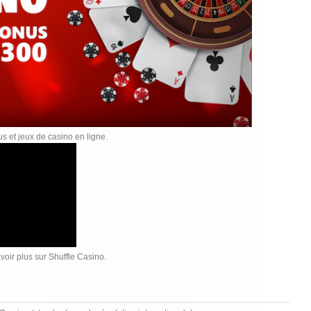
us et jeux de casino en ligne.
oir plus sur Shuffle Casino.