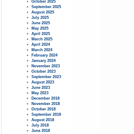
October 2025
September 2025
August 2025
July 2025
June 2025
May 2025
April 2025
March 2025
April 2024
March 2024
February 2024
January 2024
November 2023
October 2023
September 2023
August 2023
June 2023
May 2023
December 2018
November 2018
October 2018
September 2018
August 2018
July 2018
June 2018