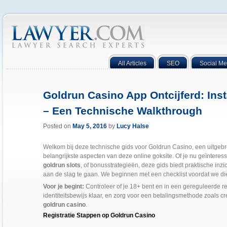
All Articles
SEO
Social Me
Goldrun Casino App Ontcijferd: Inst
– Een Technische Walkthrough
Posted on
May 5, 2016
by
Lucy Halse
Welkom bij deze technische gids voor Goldrun Casino, een uitgebr
belangrijkste aspecten van deze online goksite. Of je nu geïnteres
goldrun slots
, of bonusstrategieën, deze gids biedt praktische inz
aan de slag te gaan. We beginnen met een checklist voordat we die
Voor je begint:
Controleer of je 18+ bent en in een gereguleerde r
identiteitsbewijs klaar, en zorg voor een betalingsmethode zoals cred
goldrun casino
.
Registratie Stappen op Goldrun Casino