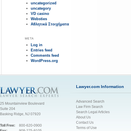
uncategorized
uncategory
VD casino
Websties
Αθλητικά Στοιχήματα
META
Log in
Entries feed
Comments feed
WordPress.org
Lawyer.com Information
Advanced Search
25 Mountainview Boulevard
Law Firm Search
Suite 204
Search Legal Articles
Basking Ridge, NJ 07920
About Us
Contact Us
Toll Free:
800-620-0900
Terms of Use
Fax:
908-275-9105