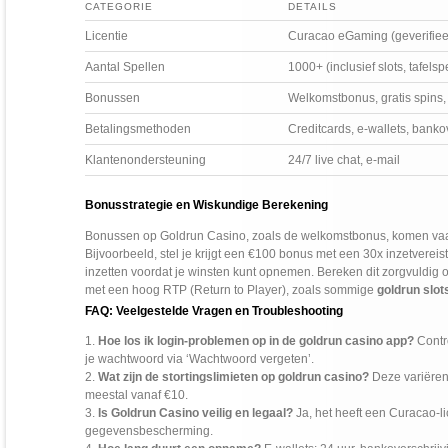
CATEGORIE
DETAILS
Licentie
Curacao eGaming (geverifiee
Aantal Spellen
1000+ (inclusief slots, tafelsp
Bonussen
Welkomstbonus, gratis spins,
Betalingsmethoden
Creditcards, e-wallets, banko
Klantenondersteuning
24/7 live chat, e-mail
Bonusstrategie en Wiskundige Berekening
Bonussen op Goldrun Casino, zoals de welkomstbonus, komen vaak
Bijvoorbeeld, stel je krijgt een €100 bonus met een 30x inzetvereis
inzetten voordat je winsten kunt opnemen. Bereken dit zorgvuldig 
met een hoog RTP (Return to Player), zoals sommige
goldrun slot
FAQ: Veelgestelde Vragen en Troubleshooting
1.
Hoe los ik login-problemen op in de goldrun casino app?
Contro
je wachtwoord via ‘Wachtwoord vergeten’.
2.
Wat zijn de stortingslimieten op goldrun casino?
Deze variëren 
meestal vanaf €10.
3.
Is Goldrun Casino veilig en legaal?
Ja, het heeft een Curacao-li
gegevensbescherming.