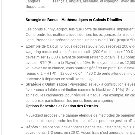
Langues
Français, anglais, allemand, et espagnol, avec une
Supportées
Stratégie de Bonus : Mathématiques et Calculs Détaillés
Les bonus sur MyJackpot, tels que l’offre de bienvenue, impliquent 
Comprendre les mathématiques derrière les exigences de mise est 
ligne. Prenons un scénario concret : un bonus de 100% jusqu’à 50
Exemple de Calcul
: Si vous déposez 200 €, vous recevez 200 € de 
wagering requis est calculé comme suit : (200 € de bonus + 200 € d
devez miser 12,000 € avant de pouvoir retirer tout gain lié au b
avec un RTP (Return to Player) de 96%. En moyenne, après 12,000 
vous avez de la chance, vous pourriez générer un profit. Pour évaluer
requis x (1 – RTP)) = 12,000 x 0.04 = 480 € de perte attendue, ind
parvenez à dépasser ce seuil avec des gains.
Stratégie d’Optimisation
: Privilégiez les jeux à contribution éle
évitez ceux à faible contribution (comme le blackjack à 10%). Surv
spins ou les cashbacks, pour réduire le risque. Par exemple, un 
compenser partiellement les pertes liées au wagering.
Options Bancaires et Gestion des Retraits
MyJackpot propose une gamme étendue de méthodes de paiement pour 
essentiel de comprendre les limites et délais pour une gestion effi
Dépôts
: Les options incluent cartes bancaires (instantané, min 10 €
et virements (1-3 jours, min 20 €). Aucun frais n’est généralement 