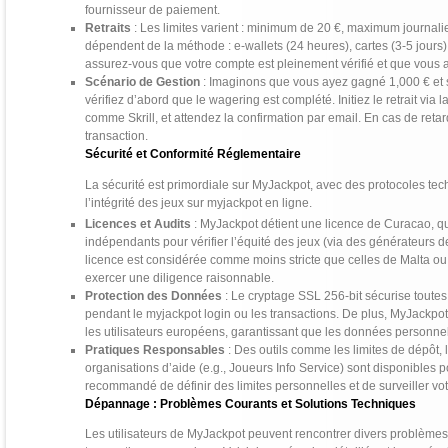
fournisseur de paiement.
Retraits
: Les limites varient : minimum de 20 €, maximum journali
dépendent de la méthode : e-wallets (24 heures), cartes (3-5 jours)
assurez-vous que votre compte est pleinement vérifié et que vous 
Scénario de Gestion
: Imaginons que vous ayez gagné 1,000 € et so
vérifiez d’abord que le wagering est complété. Initiez le retrait vi
comme Skrill, et attendez la confirmation par email. En cas de reta
transaction.
Sécurité et Conformité Réglementaire
La sécurité est primordiale sur MyJackpot, avec des protocoles tech
l’intégrité des jeux sur myjackpot en ligne.
Licences et Audits
: MyJackpot détient une licence de Curacao, qu
indépendants pour vérifier l’équité des jeux (via des générateurs d
licence est considérée comme moins stricte que celles de Malta ou
exercer une diligence raisonnable.
Protection des Données
: Le cryptage SSL 256-bit sécurise toutes
pendant le myjackpot login ou les transactions. De plus, MyJackpo
les utilisateurs européens, garantissant que les données personn
Pratiques Responsables
: Des outils comme les limites de dépôt, 
organisations d’aide (e.g., Joueurs Info Service) sont disponibles 
recommandé de définir des limites personnelles et de surveiller vot
Dépannage : Problèmes Courants et Solutions Techniques
Les utilisateurs de MyJackpot peuvent rencontrer divers problèmes