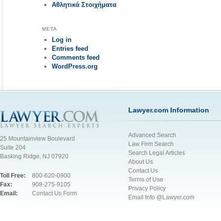
Αθλητικά Στοιχήματα
META
Log in
Entries feed
Comments feed
WordPress.org
Lawyer.com Information
Advanced Search
25 Mountainview Boulevard
Law Firm Search
Suite 204
Search Legal Articles
Basking Ridge, NJ 07920
About Us
Contact Us
Toll Free:
800-620-0900
Terms of Use
Fax:
908-275-9105
Privacy Policy
Email:
Contact Us Form
Email Info @Lawyer.com