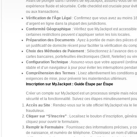
Avant de plonger dans l’univers de MyJackpot, assurez-vous de re
expérience fluide et sécurisée. Cette checklist est cruciale pour év
ou aux transactions.
Vérification de l’Âge Légal
: Confirmez que vous avez au moins 18 
d’argent en ligne dans la plupart des juridictions.
Conformité Géographique
: Vérifiez que MyJackpot est accessible
certaines restrictions peuvent s’appliquer selon les lois locales.
Préparation des Documents
: Ayez à portée de main des pièces d’
un justificatif de domicile récent pour faciliter la vérification du com
Choix des Méthodes de Paiement
: Sélectionnez à l’avance des op
cartes bancaires, portefeuilles électroniques (Skrill, Neteller) ou vir
Configuration Technique
: Assurez-vous que votre appareil (ordin
stable et d’un navigateur à jour pour éviter les interruptions penda
Compréhension des Termes
: Lisez attentivement les conditions
exigences de mise, pour prévenir les malentendus ultérieurs.
Inscription sur MyJackpot : Guide Étape par Étape
Créer un compte sur MyJackpot est un processus simple mais nécess
sécurité et la fonctionnalité. Suivez ces étapes minutieusement po
Accès au Site
: Rendez-vous sur le site officiel MyJackpot via le li
frauduleux.
Cliquer sur “S’inscrire”
: Localisez le bouton d’inscription, généra
cliquez pour ouvrir le formulaire.
Remplir le Formulaire
: Fournissez des informations précises, y c
de naissance, et numéro de téléphone. Choisissez un nom d’utilisat