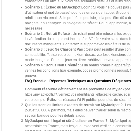
transactions ou aux jeux. Voici des scénarios détaillés et leurs réso
Scénario 1 : Échec du MyJackpot Login
: Si vous ne pouvez pas v
d’utilisateur et mot de passe) pour des erreurs de frappe. Si oublié,
réinitialiser via email. Si le problème persiste, cela peut être dû à
navigateur ou essayez un navigateur différent. Pour l’app mobile, ass
nécessaire.
Scénario 2 : Retrait Refusé
: Un retrait peut être refusé si les e
la vérification du compte est incomplète. Vérifiez votre statut dans l
documents manquants. Contactez le support avec les détails de la 
Scénario 3 : Jeux Ne Chargent Pas
: Cela peut résulter d’une co
compatibilité. Testez votre connexion, désactivez les extensions de 
mode incognito. Pour les jeux en direct, vérifiez que votre apparei
Scénario 4 : Bonus Non Crédité
: Si un bonus promis n’apparaît p
vérifiez les conditions (par exemple, codes promotionnels requis).
preuve.
FAQ Étendue : Réponses Techniques aux Questions Fréquente
Comment résoudre définitivement les problèmes de myjackpot 
https://myjackpotfr.fr/, vérifiez vos identifiants, effacez le cache, et 
votre compte. Évitez les réseaux Wi-Fi publics pour plus de sécurit
Quelles sont les limites exactes de retrait sur MyJackpot ?
: Les
jour, et 50,000 € par mois, mais elles peuvent varier selon la méth
section banque pour les détails à jour.
MyJackpot est-il légal et sûr à utiliser en France ?
: MyJackpot op
accessible en France, mais les joueurs doivent vérifier la conformité