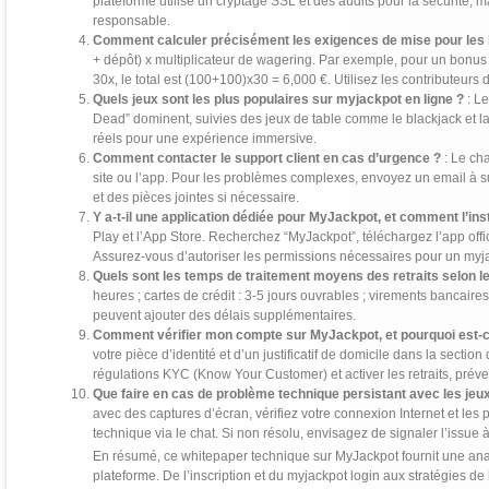
plateforme utilise un cryptage SSL et des audits pour la sécurité,
responsable.
Comment calculer précisément les exigences de mise pour les
+ dépôt) x multiplicateur de wagering. Par exemple, pour un bonu
30x, le total est (100+100)x30 = 6,000 €. Utilisez les contributeurs 
Quels jeux sont les plus populaires sur myjackpot en ligne ?
: Le
Dead” dominent, suivies des jeux de table comme le blackjack et la 
réels pour une expérience immersive.
Comment contacter le support client en cas d’urgence ?
: Le cha
site ou l’app. Pour les problèmes complexes, envoyez un email à s
et des pièces jointes si nécessaire.
Y a-t-il une application dédiée pour MyJackpot, et comment l’inst
Play et l’App Store. Recherchez “MyJackpot”, téléchargez l’app officie
Assurez-vous d’autoriser les permissions nécessaires pour un myjac
Quels sont les temps de traitement moyens des retraits selon 
heures ; cartes de crédit : 3-5 jours ouvrables ; virements bancaire
peuvent ajouter des délais supplémentaires.
Comment vérifier mon compte sur MyJackpot, et pourquoi est-ce
votre pièce d’identité et d’un justificatif de domicile dans la sectio
régulations KYC (Know Your Customer) et activer les retraits, préve
Que faire en cas de problème technique persistant avec les jeux
avec des captures d’écran, vérifiez votre connexion Internet et les 
technique via le chat. Si non résolu, envisagez de signaler l’issue 
En résumé, ce whitepaper technique sur MyJackpot fournit une ana
plateforme. De l’inscription et du myjackpot login aux stratégies