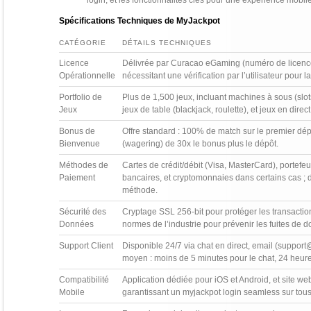
login, et les fonctionnalités clés pour une expérience mobil
Spécifications Techniques de MyJackpot
CATÉGORIE
DÉTAILS TECHNIQUES
Licence
Délivrée par Curacao eGaming (numéro de licence
Opérationnelle
nécessitant une vérification par l’utilisateur pour l
Portfolio de
Plus de 1,500 jeux, incluant machines à sous (sl
Jeux
jeux de table (blackjack, roulette), et jeux en direc
Bonus de
Offre standard : 100% de match sur le premier dé
Bienvenue
(wagering) de 30x le bonus plus le dépôt.
Méthodes de
Cartes de crédit/débit (Visa, MasterCard), portefeu
Paiement
bancaires, et cryptomonnaies dans certains cas ; dé
méthode.
Sécurité des
Cryptage SSL 256-bit pour protéger les transactio
Données
normes de l’industrie pour prévenir les fuites de 
Support Client
Disponible 24/7 via chat en direct, email (support
moyen : moins de 5 minutes pour le chat, 24 heure
Compatibilité
Application dédiée pour iOS et Android, et site w
Mobile
garantissant un myjackpot login seamless sur tous