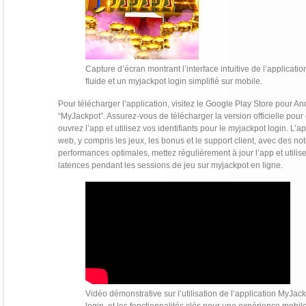
Capture d’écran montrant l’interface intuitive de l’applica
fluide et un myjackpot login simplifié sur mobile.
Pour télécharger l’application, visitez le Google Play Store pour A
“MyJackpot”. Assurez-vous de télécharger la version officielle pour é
ouvrez l’app et utilisez vos identifiants pour le myjackpot login. L’ap
web, y compris les jeux, les bonus et le support client, avec des no
performances optimales, mettez régulièrement à jour l’app et utilis
latences pendant les sessions de jeu sur myjackpot en ligne.
Vidéo démonstrative sur l’utilisation de l’application MyJackp