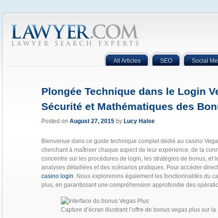
All Articles
SEO
Social Me
Plongée Technique dans le Login V
Sécurité et Mathématiques des Bon
Posted on
August 27, 2015
by
Lucy Halse
Bienvenue dans ce guide technique complet dédié au casino Vegas
cherchant à maîtriser chaque aspect de leur expérience, de la conn
concentre sur les procédures de login, les stratégies de bonus, et
analyses détaillées et des scénarios pratiques. Pour accéder directe
casino login
. Nous explorerons également les fonctionnalités du c
plus, en garantissant une compréhension approfondie des opérati
Capture d’écran illustrant l’offre de bonus vegas plus sur la