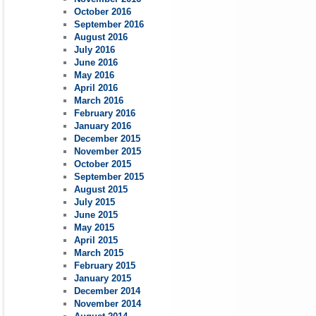
October 2016
September 2016
August 2016
July 2016
June 2016
May 2016
April 2016
March 2016
February 2016
January 2016
December 2015
November 2015
October 2015
September 2015
August 2015
July 2015
June 2015
May 2015
April 2015
March 2015
February 2015
January 2015
December 2014
November 2014