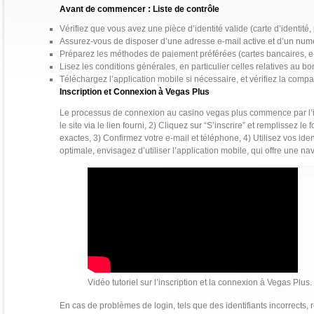
Avant de commencer : Liste de contrôle
Vérifiez que vous avez une pièce d’identité valide (carte d’identité,
Assurez-vous de disposer d’une adresse e-mail active et d’un numé
Préparez les méthodes de paiement préférées (cartes bancaires, e-wa
Lisez les conditions générales, en particulier celles relatives au b
Téléchargez l’application mobile si nécessaire, et vérifiez la compat
Inscription et Connexion à Vegas Plus
Le processus de connexion au casino vegas plus commence par l’in
le site via le lien fourni, 2) Cliquez sur “S’inscrire” et remplissez 
exactes, 3) Confirmez votre e-mail et téléphone, 4) Utilisez vos id
optimale, envisagez d’utiliser l’application mobile, qui offre une nav
Vidéo tutoriel sur l’inscription et la connexion à Vegas Plus.
En cas de problèmes de login, tels que des identifiants incorrects