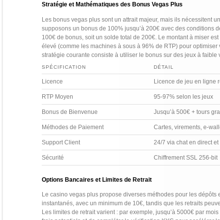
Stratégie et Mathématiques des Bonus Vegas Plus
Les bonus vegas plus sont un attrait majeur, mais ils nécessitent
supposons un bonus de 100% jusqu’à 200€ avec des conditions de
100€ de bonus, soit un solde total de 200€. Le montant à miser es
élevé (comme les machines à sous à 96% de RTP) pour optimiser v
stratégie courante consiste à utiliser le bonus sur des jeux à faible
SPÉCIFICATION
DÉTAIL
Licence
Licence de jeu en ligne
RTP Moyen
95-97% selon les jeux
Bonus de Bienvenue
Jusqu’à 500€ + tours gra
Méthodes de Paiement
Cartes, virements, e-wall
Support Client
24/7 via chat en direct et
Sécurité
Chiffrement SSL 256-bit
Options Bancaires et Limites de Retrait
Le casino vegas plus propose diverses méthodes pour les dépôts et
instantanés, avec un minimum de 10€, tandis que les retraits peuv
Les limites de retrait varient : par exemple, jusqu’à 5000€ par mois p