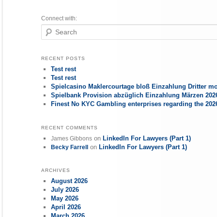
Connect with:
Search
RECENT POSTS
Test rest
Test rest
Spielcasino Maklercourtage bloß Einzahlung Dritter mo
Spielbank Provision abzüglich Einzahlung Märzen 2026
Finest No KYC Gambling enterprises regarding the 20
RECENT COMMENTS
on
LinkedIn For Lawyers (Part 1)
James Gibbons
on
LinkedIn For Lawyers (Part 1)
Becky Farrell
ARCHIVES
August 2026
July 2026
May 2026
April 2026
March 2026