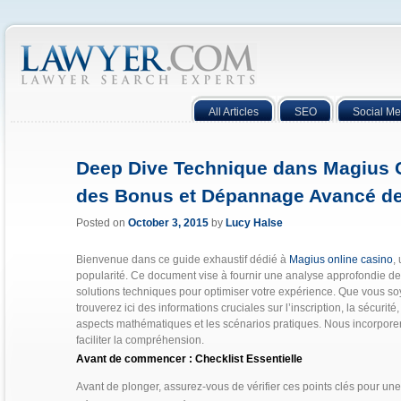
All Articles
SEO
Social Me
Deep Dive Technique dans Magius 
des Bonus et Dépannage Avancé d
Posted on
October 3, 2015
by
Lucy Halse
Bienvenue dans ce guide exhaustif dédié à
Magius online casino
,
popularité. Ce document vise à fournir une analyse approfondie des
solutions techniques pour optimiser votre expérience. Que vous s
trouverez ici des informations cruciales sur l’inscription, la sécurit
aspects mathématiques et les scénarios pratiques. Nous incorpore
faciliter la compréhension.
Avant de commencer : Checklist Essentielle
Avant de plonger, assurez-vous de vérifier ces points clés pour un