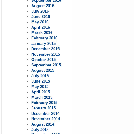
September 2016
August 2016
July 2016
June 2016
May 2016
April 2016
March 2016
February 2016
January 2016
December 2015
November 2015
October 2015
September 2015
August 2015
July 2015
June 2015
May 2015
April 2015
March 2015
February 2015
January 2015
December 2014
November 2014
August 2014
July 2014