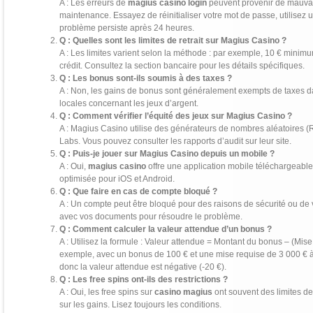
A : Les erreurs de
magius casino login
peuvent provenir de mauvai
maintenance. Essayez de réinitialiser votre mot de passe, utilisez u
problème persiste après 24 heures.
Q : Quelles sont les limites de retrait sur Magius Casino ?
A : Les limites varient selon la méthode : par exemple, 10 € mini
crédit. Consultez la section bancaire pour les détails spécifiques.
Q : Les bonus sont-ils soumis à des taxes ?
A : Non, les gains de bonus sont généralement exempts de taxes dans
locales concernant les jeux d’argent.
Q : Comment vérifier l’équité des jeux sur Magius Casino ?
A : Magius Casino utilise des générateurs de nombres aléatoires 
Labs. Vous pouvez consulter les rapports d’audit sur leur site.
Q : Puis-je jouer sur Magius Casino depuis un mobile ?
A : Oui,
magius casino
offre une application mobile téléchargeable
optimisée pour iOS et Android.
Q : Que faire en cas de compte bloqué ?
A : Un compte peut être bloqué pour des raisons de sécurité ou de 
avec vos documents pour résoudre le problème.
Q : Comment calculer la valeur attendue d’un bonus ?
A : Utilisez la formule : Valeur attendue = Montant du bonus – (Mi
exemple, avec un bonus de 100 € et une mise requise de 3 000 € 
donc la valeur attendue est négative (-20 €).
Q : Les free spins ont-ils des restrictions ?
A : Oui, les free spins sur
casino magius
ont souvent des limites d
sur les gains. Lisez toujours les conditions.