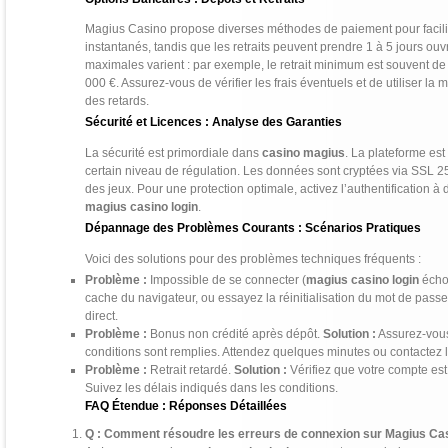
Magius Casino propose diverses méthodes de paiement pour facilit
instantanés, tandis que les retraits peuvent prendre 1 à 5 jours ou
maximales varient : par exemple, le retrait minimum est souvent d
000 €. Assurez-vous de vérifier les frais éventuels et de utiliser la
des retards.
Sécurité et Licences : Analyse des Garanties
La sécurité est primordiale dans
casino magius
. La plateforme es
certain niveau de régulation. Les données sont cryptées via SSL 256
des jeux. Pour une protection optimale, activez l’authentification à 
magius casino login
.
Dépannage des Problèmes Courants : Scénarios Pratiques
Voici des solutions pour des problèmes techniques fréquents :
Problème :
Impossible de se connecter (
magius casino login
écho
cache du navigateur, ou essayez la réinitialisation du mot de passe.
direct.
Problème :
Bonus non crédité après dépôt.
Solution :
Assurez-vous 
conditions sont remplies. Attendez quelques minutes ou contactez 
Problème :
Retrait retardé.
Solution :
Vérifiez que votre compte est 
Suivez les délais indiqués dans les conditions.
FAQ Étendue : Réponses Détaillées
Q : Comment résoudre les erreurs de connexion sur Magius Ca