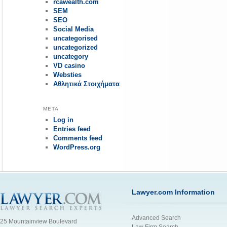
rcawealth.com
SEM
SEO
Social Media
uncategorised
uncategorized
uncategory
VD casino
Websties
Αθλητικά Στοιχήματα
META
Log in
Entries feed
Comments feed
WordPress.org
Lawyer.com Information
Advanced Search
25 Mountainview Boulevard