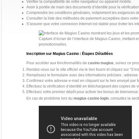
Vérifier la compatibilité de votre navigateur ou appareil mobile.
Avoir à portée de main des documents d’identité pour la vérificati
Comprendre les conditions générales, notamment les exigences d
Consulter la liste des méthodes de paiement acceptées dans votre
S’assurer que votre connexion Internet est stable pour éviter les i
Capture d’écran de l’interface de Magius Casino, mettant en 
promotionnelles.
Inscription sur Magius Casino : Étapes Détaillées
Pour accéder aux fonctionnalités de
casino magius
, suivez ce pro
Rendez-vous sur le site officiel via le lien fourni et cliquez sur “S’ins
Remplissez le formulaire avec des informations précises : adresse 
Confirmez votre adresse e-mail en cliquant sur le lien envoyé par
Effectuez la vérification d’identité en téléchargeant des copies de vot
Effectuez votre premier dépôt pour activer les bonus de bienvenue
En cas de problème lors du
magius casino login
, consultez la se