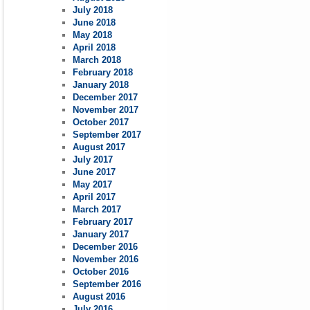
July 2018
June 2018
May 2018
April 2018
March 2018
February 2018
January 2018
December 2017
November 2017
October 2017
September 2017
August 2017
July 2017
June 2017
May 2017
April 2017
March 2017
February 2017
January 2017
December 2016
November 2016
October 2016
September 2016
August 2016
July 2016