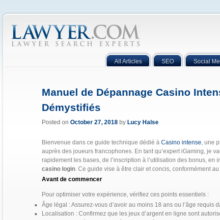
All Articles
SEO
Social Me
Manuel de Dépannage Casino Intense
Démystifiés
Posted on
October 27, 2018
by
Lucy Halse
Bienvenue dans ce guide technique dédié à
Casino intense
, une 
auprès des joueurs francophones. En tant qu’expert iGaming, je vai
rapidement les bases, de l’inscription à l’utilisation des bonus, en 
casino login
. Ce guide vise à être clair et concis, conformément a
Avant de commencer
Pour optimiser votre expérience, vérifiez ces points essentiels :
Âge légal : Assurez-vous d’avoir au moins 18 ans ou l’âge requis da
Localisation : Confirmez que les jeux d’argent en ligne sont autori