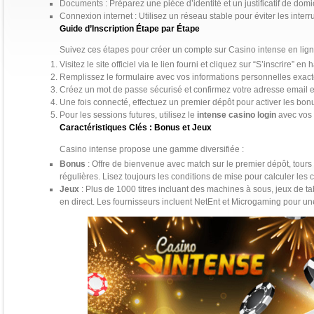
Documents : Préparez une pièce d’identité et un justificatif de domic
Connexion internet : Utilisez un réseau stable pour éviter les interr
Guide d’Inscription Étape par Étape
Suivez ces étapes pour créer un compte sur Casino intense en lign
Visitez le site officiel via le lien fourni et cliquez sur “S’inscrire” en 
Remplissez le formulaire avec vos informations personnelles exacte
Créez un mot de passe sécurisé et confirmez votre adresse email en 
Une fois connecté, effectuez un premier dépôt pour activer les bo
Pour les sessions futures, utilisez le
intense casino login
avec vos i
Caractéristiques Clés : Bonus et Jeux
Casino intense propose une gamme diversifiée :
Bonus
: Offre de bienvenue avec match sur le premier dépôt, tours 
régulières. Lisez toujours les conditions de mise pour calculer les 
Jeux
: Plus de 1000 titres incluant des machines à sous, jeux de tab
en direct. Les fournisseurs incluent NetEnt et Microgaming pour un