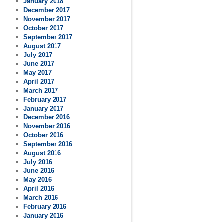
January 2018
December 2017
November 2017
October 2017
September 2017
August 2017
July 2017
June 2017
May 2017
April 2017
March 2017
February 2017
January 2017
December 2016
November 2016
October 2016
September 2016
August 2016
July 2016
June 2016
May 2016
April 2016
March 2016
February 2016
January 2016