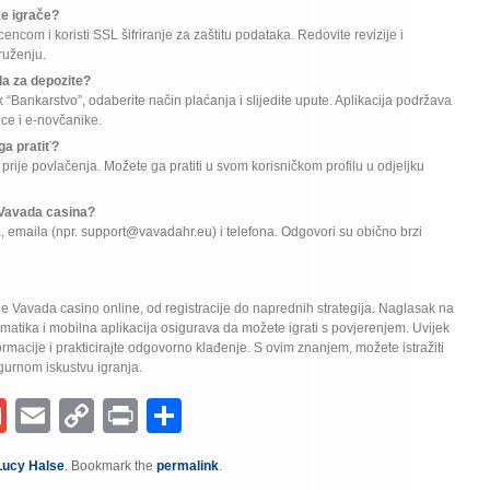
ke igrače?
com i koristi SSL šifriranje za zaštitu podataka. Redovite revizije i
ruženju.
da za depozite?
k “Bankarstvo”, odaberite način plaćanja i slijedite upute. Aplikacija podržava
ce i e-novčanike.
ga pratiť?
i prije povlačenja. Možete ga pratiti u svom korisničkom profilu u odjeljku
 Vavada casina?
, emaila (npr. support@vavadahr.eu) i telefona. Odgovori su obično brzi
nje Vavada casino online, od registracije do naprednih strategija. Naglasak na
matika i mobilna aplikacija osigurava da možete igrati s povjerenjem. Uvijek
ormacije i prakticirajte odgovorno klađenje. S ovim znanjem, možete istražiti
gurnom iskustvu igranja.
nger
Gmail
Email
Copy
Print
Share
Link
Lucy Halse
. Bookmark the
permalink
.