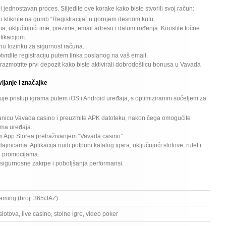
i jednostavan proces. Slijedite ove korake kako biste stvorili svoj račun:
 i kliknite na gumb “Registracija” u gornjem desnom kutu.
, uključujući ime, prezime, email adresu i datum rođenja. Koristite točne
fikacijom.
enu lozinku za sigurnost računa.
 potvrdite registraciju putem linka poslanog na vaš email.
 razmotrite prvi depozit kako biste aktivirali dobrodošlicu bonusa u Vavada
ljanje i značajke
e pristup igrama putem iOS i Android uređaja, s optimiziranim sučeljem za
tranicu Vavada casino i preuzmite APK datoteku, nakon čega omogućite
ama uređaja.
m App Storea pretraživanjem “Vavada casino”.
dajnicama. Aplikacija nudi potpuni katalog igara, uključujući slotove, rulet i
o promocijama.
e sigurnosne zakrpe i poboljšanja performansi.
ming (broj: 365/JAZ)
lotova, live casino, stolne igre, video poker