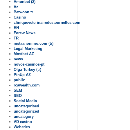
Amonbet (2)
Az
Betwoon tr
Casino
cliniqueveterinairedestournelles.com
EN
Forew News
FR
instaanonimo.com (tr)
Legal Marketing
Mostbet AZ
news
novos-casinos-pt
Olga Turkey (tr)
PinUp AZ
public
rcawealth.com
SEM
SEO
Social Media
uncategorised
uncategorized
uncategory
VD casino
Websties