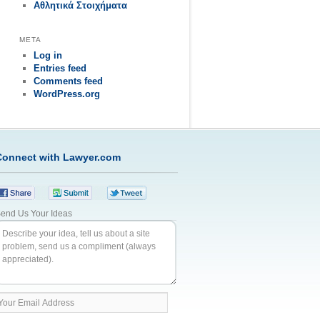
Αθλητικά Στοιχήματα
META
Log in
Entries feed
Comments feed
WordPress.org
Connect with Lawyer.com
end Us Your Ideas