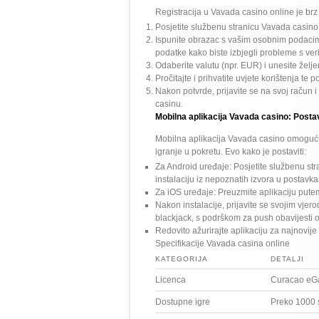
Registracija u Vavada casino online je brz 
Posjetite službenu stranicu Vavada casino
Ispunite obrazac s vašim osobnim podacima
podatke kako biste izbjegli probleme s veri
Odaberite valutu (npr. EUR) i unesite želj
Pročitajte i prihvatite uvjete korištenja te
Nakon potvrde, prijavite se na svoj račun i
casinu.
Mobilna aplikacija Vavada casino: Postav
Mobilna aplikacija Vavada casino omogućuj
igranje u pokretu. Evo kako je postaviti:
Za Android uređaje: Posjetite službenu s
instalaciju iz nepoznatih izvora u postavk
Za iOS uređaje: Preuzmite aplikaciju pute
Nakon instalacije, prijavite se svojim vjero
blackjack, s podrškom za push obavijesti 
Redovito ažurirajte aplikaciju za najnovij
Specifikacije Vavada casina online
KATEGORIJA
DETALJI
Licenca
Curacao eGa
Dostupne igre
Preko 1000 s