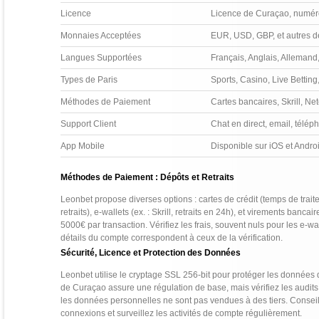
Licence
Licence de Curaçao, numér
Monnaies Acceptées
EUR, USD, GBP, et autres d
Langues Supportées
Français, Anglais, Alleman
Types de Paris
Sports, Casino, Live Betting
Méthodes de Paiement
Cartes bancaires, Skrill, Ne
Support Client
Chat en direct, email, télép
App Mobile
Disponible sur iOS et Andro
Méthodes de Paiement : Dépôts et Retraits
Leonbet propose diverses options : cartes de crédit (temps de traite
retraits), e-wallets (ex. : Skrill, retraits en 24h), et virements bancai
5000€ par transaction. Vérifiez les frais, souvent nuls pour les e-wa
détails du compte correspondent à ceux de la vérification.
Sécurité, Licence et Protection des Données
Leonbet utilise le cryptage SSL 256-bit pour protéger les données 
de Curaçao assure une régulation de base, mais vérifiez les audits 
les données personnelles ne sont pas vendues à des tiers. Conseils
connexions et surveillez les activités de compte régulièrement.