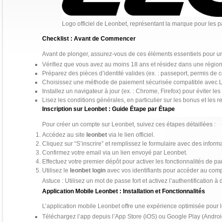
Logo officiel de Leonbet, représentant la marque pour les pa
Checklist : Avant de Commencer
Avant de plonger, assurez-vous de ces éléments essentiels pour une
Vérifiez que vous avez au moins 18 ans et résidez dans une région
Préparez des pièces d’identité valides (ex. : passeport, permis de c
Choisissez une méthode de paiement sécurisée compatible avec Leon
Installez un navigateur à jour (ex. : Chrome, Firefox) pour éviter l
Lisez les conditions générales, en particulier sur les bonus et les ret
Inscription sur Leonbet : Guide Étape par Étape
Pour créer un compte sur Leonbet, suivez ces étapes détaillées :
Accédez au site
leonbet
via le lien officiel.
Cliquez sur “S’inscrire” et remplissez le formulaire avec des informa
Confirmez votre email via un lien envoyé par Leonbet.
Effectuez votre premier dépôt pour activer les fonctionnalités de par
Utilisez le
leonbet login
avec vos identifiants pour accéder au comp
Astuce : Utilisez un mot de passe fort et activez l’authentification à
Application Mobile Leonbet : Installation et Fonctionnalités
L’application mobile Leonbet offre une expérience optimisée pour le
Téléchargez l’app depuis l’App Store (iOS) ou Google Play (Androi