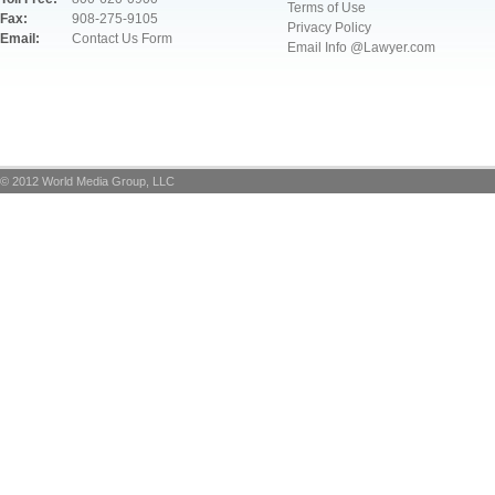
Terms of Use
Fax:
908-275-9105
Privacy Policy
Email:
Contact Us Form
Email Info @Lawyer.com
© 2012 World Media Group, LLC