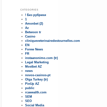
CATEGORIES
! Без рубрики
1
Amonbet (2)
Az
Betwoon tr
Casino
cliniqueveterinairedestournelles.com
EN
Forew News
FR
instaanonimo.com (tr)
Legal Marketing
Mostbet AZ
news
novos-casinos-pt
Olga Turkey (tr)
PinUp AZ
public
rcawealth.com
SEM
SEO
Social Media