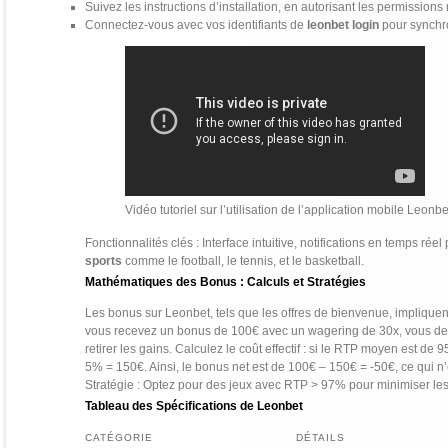
Suivez les instructions d’installation, en autorisant les permissions
Connectez-vous avec vos identifiants de
leonbet login
pour synchro
Vidéo tutoriel sur l’utilisation de l’application mobile Leonbe
Fonctionnalités clés : Interface intuitive, notifications en temps ré
sports
comme le football, le tennis, et le basketball.
Mathématiques des Bonus : Calculs et Stratégies
Les bonus sur Leonbet, tels que les offres de bienvenue, impliquen
vous recevez un bonus de 100€ avec un wagering de 30x, vous de
retirer les gains. Calculez le coût effectif : si le RTP moyen est d
5% = 150€. Ainsi, le bonus net est de 100€ – 150€ = -50€, ce qui n
Stratégie : Optez pour des jeux avec RTP > 97% pour minimiser les
Tableau des Spécifications de Leonbet
CATÉGORIE
DÉTAILS