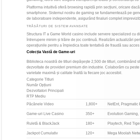
Platforma intuitivă oferă browsing rapidă prin secțiuni, oricare da
smartphone. Sistemul nostru de gaming se fundamentează pe gene
de laboratoare independente, asigurând finaluri complet imprevizib
TRĂSĂTURI DE SISTEM AVANSATE
Structura IT a Game World casino include servere specialized cu d
întrerupere minim și trăire de joc continuă. Realizăm actualizări p
operațiunile pentru a împiedica toate tentativă de fraudă sau acce
Colecția Vastă de Game-uri
Biblioteca noastră de titluri depășește 2,500 de titluri, combinând sl
dezvoltate de provideri premium din industrie. Colaborăm cu peste 4
varietate maximă și calitate înaltă la fiecare joc accesibil.
Categorie Titluri
Număr Opțiuni
Dezvoltatori Principali
RTP Mediu
Păcănele Video
1,800+
NetEnt, Pragmatic 
Game-uri Live Casino
350+
Evolution Gaming,
Ruletă & BlackJack
180+
Playtech, Red Tige
Jackpot Cumulativ
120+
Mega Moolah Netw