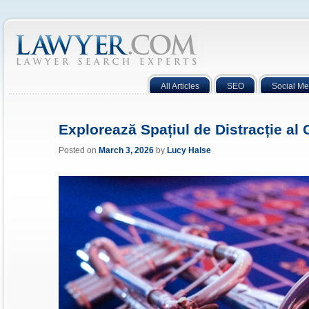
All Articles
SEO
Social Me
Explorează Spațiul de Distracție a
Posted on
March 3, 2026
by
Lucy Halse