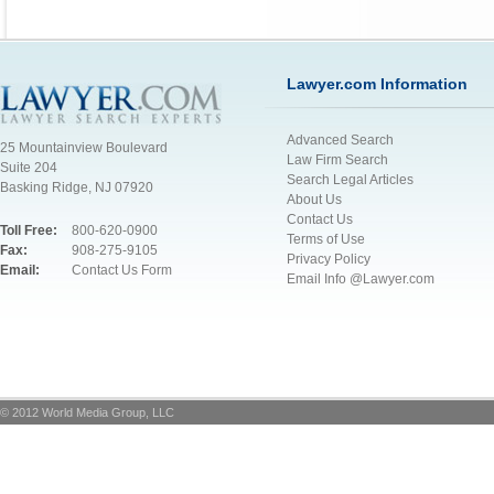
Lawyer.com Information
Advanced Search
25 Mountainview Boulevard
Law Firm Search
Suite 204
Search Legal Articles
Basking Ridge, NJ 07920
About Us
Contact Us
Toll Free:
800-620-0900
Terms of Use
Fax:
908-275-9105
Privacy Policy
Email:
Contact Us Form
Email Info @Lawyer.com
© 2012 World Media Group, LLC